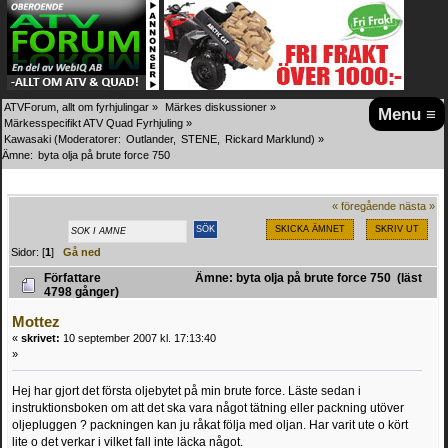
ATVForum, allt om fyrhjulingar
»
Märkes diskussioner
»
Menu ≡
Märkesspecifikt ATV Quad Fyrhjuling
»
Kawasaki
(Moderatorer:
Outlander
,
STENE
,
Rickard Marklund
) »
Ämne:
byta olja på brute force 750
« föregående
nästa »
SKICKA ÄMNET
SKRIV UT
Sidor: [
1
]
Gå ned
Författare
Ämne: byta olja på brute force 750 (läst
4798 gånger)
Mottez
«
skrivet:
10 september 2007 kl. 17:13:40
»
Hej har gjort det första oljebytet på min brute force. Läste sedan i
instruktionsboken om att det ska vara något tätning eller packning utöver
oljepluggen ? packningen kan ju råkat följa med oljan. Har varit ute o kört
lite o det verkar i vilket fall inte läcka något.