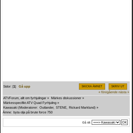
Sidor: [
1
]
Gå upp
SKICKA ÄMNET
SKRIV UT
« föregående
nästa »
ATVForum, allt om fyrhjulingar
»
Märkes diskussioner
»
Märkesspecifikt ATV Quad Fyrhjuling
»
Kawasaki
(Moderatorer:
Outlander
,
STENE
,
Rickard Marklund
) »
Ämne:
byta olja på brute force 750
Gå till: