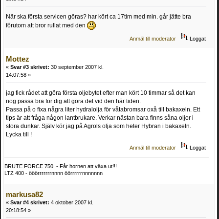
När ska första servicen göras? har kört ca 17tim med min. går jätte bra
förutom att bror rullat med den
Anmäl till moderator
Loggat
Mottez
«
Svar #3 skrivet:
30 september 2007 kl.
14:07:58 »
jag fick rådet att göra första oljebytet efter man kört 10 timmar så det kan
nog passa bra för dig att göra det vid den här tiden.
Passa på o fixa några liter hydralolja för våtabromsar oxå till bakaxeln. Ett
tips är att fråga någon lantbrukare. Verkar nästan bara finns såna oljor i
stora dunkar. Själv kör jag på Agrols olja som heter Hybran i bakaxeln.
Lycka till !
Anmäl till moderator
Loggat
BRUTE FORCE 750 - Får hornen att växa ut!!!
LTZ 400 - ööörrrrrrrnnnn öörrrrrrnnnnnnn
markusa82
«
Svar #4 skrivet:
4 oktober 2007 kl.
20:18:54 »