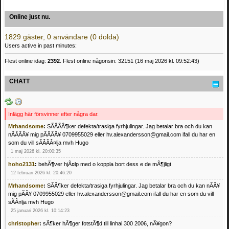
Online just nu.
1829 gäster, 0 användare (0 dolda)
Users active in past minutes:
Flest online idag:
2392
. Flest online någonsin: 32151 (16 maj 2026 kl. 09:52:43)
CHATT
Inlägg här försvinner efter några dar.
Mrhandsome
:
SÃÂÃÂ¶ker defekta/trasiga fyrhjulingar. Jag betalar bra och du kan
nÃÂÃÂ¥ mig pÃÂÃÂ¥ 0709955029 eller hv.alexandersson@gmail.com ifall du har en
som du vill sÃÂÃÂ¤lja mvh Hugo
1 maj 2026 kl. 20:00:35
hoho2131
:
behÃ¶ver hjÃ¤lp med o koppla bort dess e de mÃ¶jligt
12 februari 2026 kl. 20:46:20
Mrhandsome
:
SÃÂ¶ker defekta/trasiga fyrhjulingar. Jag betalar bra och du kan nÃÂ¥
mig pÃÂ¥ 0709955029 eller hv.alexandersson@gmail.com ifall du har en som du vill
sÃÂ¤lja mvh Hugo
25 januari 2026 kl. 10:14:23
christopher
:
sÃ¶ker hÃ¶ger fotstÃ¶d till linhai 300 2006, nÃ¥gon?