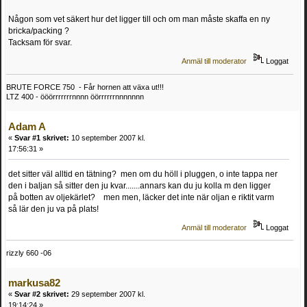
Någon som vet säkert hur det ligger till och om man måste skaffa en ny
bricka/packing ?
Tacksam för svar.
Anmäl till moderator
Loggat
BRUTE FORCE 750 - Får hornen att växa ut!!!
LTZ 400 - ööörrrrrrrnnnn öörrrrrrnnnnnnn
Adam A
«
Svar #1 skrivet:
10 september 2007 kl.
17:56:31 »
det sitter väl alltid en tätning? men om du höll i pluggen, o inte tappa ner
den i baljan så sitter den ju kvar.......annars kan du ju kolla m den ligger
på botten av oljekärlet? men men, läcker det inte när oljan e riktit varm
så lär den ju va på plats!
Anmäl till moderator
Loggat
rizzly 660 -06
markusa82
«
Svar #2 skrivet:
29 september 2007 kl.
19:14:24 »