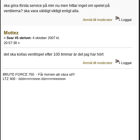
ska göra första service på min nu men hittar inget om spelet på
ventilerna? ska vara väldigt viktigt enligt alla.
Anmäl till moderator
Loggat
Mottez
«
Svar #5 skrivet:
4 oktober 2007 kl.
20:57:38 »
det ska kollas ventilspel efter 100 timmar är det jag har hört
Anmäl till moderator
Loggat
BRUTE FORCE 750 - Får hornen att växa ut!!!
LTZ 400 - ööörrrrrrrnnnn öörrrrrrnnnnnnn