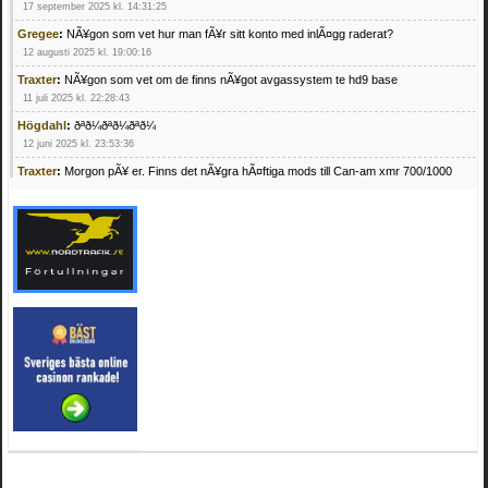
17 september 2025 kl. 14:31:25
Gregee
:
NÃ¥gon som vet hur man fÃ¥r sitt konto med inlÃ¤gg raderat?
12 augusti 2025 kl. 19:00:16
Traxter
:
NÃ¥gon som vet om de finns nÃ¥got avgassystem te hd9 base
11 juli 2025 kl. 22:28:43
Högdahl
:
ðªð¼ðªð¼ðªð¼
12 juni 2025 kl. 23:53:36
Traxter
:
Morgon pÃ¥ er. Finns det nÃ¥gra hÃ¤ftiga mods till Can-am xmr 700/1000
24 februari 2025 kl. 10:23:25
Mrhandsome
:
SÃ¶ker defekta/trasiga fyrhjulingar. Jag betalar bra och du kan nÃ¥ mig
pÃ¥ 0709955029 eller hv.alexandersson@gmail.com ifall du har en som du vill sÃ¤lja
mvh Hugo
21 februari 2025 kl. 09:25:52
Oscar5
:
NÃ¥gon som vet vad man kan begÃ¤ra fÃ¶r en Honda TRX 350 FE 2005
med snÃ¶blad som fungerar utmÃ¤rkt .Har Ã¤rft den
4 februari 2025 kl. 19:20:50
Oscar5
:
44
4 februari 2025 kl. 19:15:36
Greger59
:
NÃ¤gon som vet har en Cetek 500 EFI
15 januari 2025 kl. 23:49:44
Mrhandsome
:
SÃÂ¶ker defekta/trasiga fyrhjulingar. Jag betalar bra och du kan nÃÂ¥
mig pÃÂ¥ 0709955029 eller hv.alexandersson@gmail.com ifall du har en som du vill
sÃÂ¤lja mvh Hugo