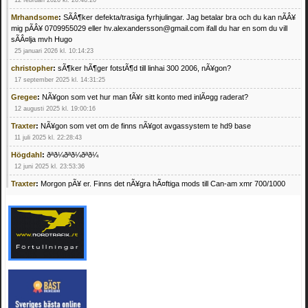
12 februari 2026 kl. 20:46:20
Mrhandsome
:
SÃÂ¶ker defekta/trasiga fyrhjulingar. Jag betalar bra och du kan nÃÂ¥
mig pÃÂ¥ 0709955029 eller hv.alexandersson@gmail.com ifall du har en som du vill
sÃÂ¤lja mvh Hugo
25 januari 2026 kl. 10:14:23
christopher
:
sÃ¶ker hÃ¶ger fotstÃ¶d till linhai 300 2006, nÃ¥gon?
17 september 2025 kl. 14:31:25
Gregee
:
NÃ¥gon som vet hur man fÃ¥r sitt konto med inlÃ¤gg raderat?
12 augusti 2025 kl. 19:00:16
Traxter
:
NÃ¥gon som vet om de finns nÃ¥got avgassystem te hd9 base
11 juli 2025 kl. 22:28:43
Högdahl
:
ðªð¼ðªð¼ðªð¼
12 juni 2025 kl. 23:53:36
Traxter
:
Morgon pÃ¥ er. Finns det nÃ¥gra hÃ¤ftiga mods till Can-am xmr 700/1000
24 februari 2025 kl. 10:23:25
Mrhandsome
:
SÃ¶ker defekta/trasiga fyrhjulingar. Jag betalar bra och du kan nÃ¥ mig
pÃ¥ 0709955029 eller hv.alexandersson@gmail.com ifall du har en som du vill sÃ¤lja
mvh Hugo
21 februari 2025 kl. 09:25:52
Oscar5
:
NÃ¥gon som vet vad man kan begÃ¤ra fÃ¶r en Honda TRX 350 FE 2005
med snÃ¶blad som fungerar utmÃ¤rkt .Har Ã¤rft den
4 februari 2025 kl. 19:20:50
Oscar5
:
44