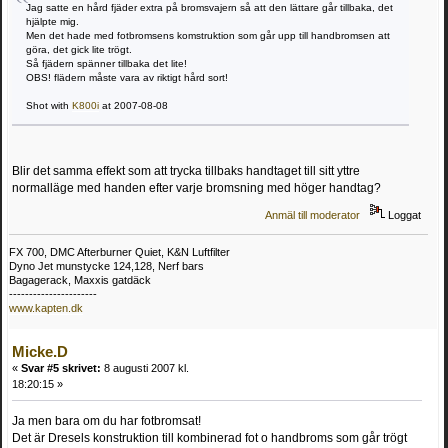
Jag satte en hård fjäder extra på bromsvajern så att den lättare går tillbaka, det
hjälpte mig.
Men det hade med fotbromsens komstruktion som går upp till handbromsen att
göra, det gick lite trögt.
Så fjädern spänner tillbaka det lite!
OBS! flädern måste vara av riktigt hård sort!
Shot with
K800i
at 2007-08-08
Blir det samma effekt som att trycka tillbaks handtaget till sitt yttre
normalläge med handen efter varje bromsning med höger handtag?
Anmäl till moderator
Loggat
FX 700, DMC Afterburner Quiet, K&N Luftfilter
Dyno Jet munstycke 124,128, Nerf bars
Bagagerack, Maxxis gatdäck
----------------------
www.kapten.dk
Micke.D
«
Svar #5 skrivet:
8 augusti 2007 kl.
18:20:15 »
Ja men bara om du har fotbromsat!
Det är Dresels konstruktion till kombinerad fot o handbroms som går trögt