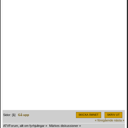
Sidor: [
1
]
Gå upp
SKICKA ÄMNET
SKRIV UT
« föregående
nästa »
ATVForum, allt om fyrhjulingar
»
Märkes diskussioner
»