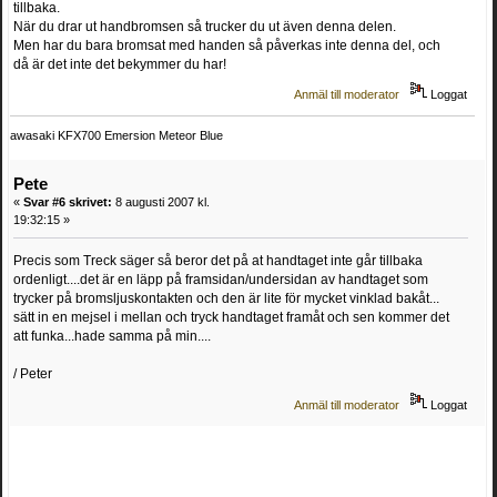
tillbaka.
När du drar ut handbromsen så trucker du ut även denna delen.
Men har du bara bromsat med handen så påverkas inte denna del, och
då är det inte det bekymmer du har!
Anmäl till moderator
Loggat
awasaki KFX700 Emersion Meteor Blue
Pete
«
Svar #6 skrivet:
8 augusti 2007 kl.
19:32:15 »
Precis som Treck säger så beror det på at handtaget inte går tillbaka
ordenligt....det är en läpp på framsidan/undersidan av handtaget som
trycker på bromsljuskontakten och den är lite för mycket vinklad bakåt...
sätt in en mejsel i mellan och tryck handtaget framåt och sen kommer det
att funka...hade samma på min....
/ Peter
Anmäl till moderator
Loggat