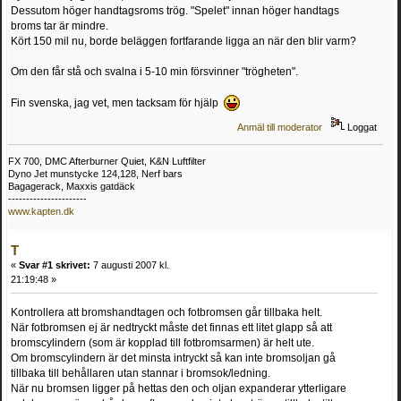
Dessutom höger handtagsroms trög. "Spelet" innan höger handtags
broms tar är mindre.
Kört 150 mil nu, borde beläggen fortfarande ligga an när den blir varm?
Om den får stå och svalna i 5-10 min försvinner "trögheten".
Fin svenska, jag vet, men tacksam för hjälp
Anmäl till moderator
Loggat
FX 700, DMC Afterburner Quiet, K&N Luftfilter
Dyno Jet munstycke 124,128, Nerf bars
Bagagerack, Maxxis gatdäck
----------------------
www.kapten.dk
T
«
Svar #1 skrivet:
7 augusti 2007 kl.
21:19:48 »
Kontrollera att bromshandtagen och fotbromsen går tillbaka helt.
När fotbromsen ej är nedtryckt måste det finnas ett litet glapp så att
bromscylindern (som är kopplad till fotbromsarmen) är helt ute.
Om bromscylindern är det minsta intryckt så kan inte bromsoljan gå
tillbaka till behållaren utan stannar i bromsok/ledning.
När nu bromsen ligger på hettas den och oljan expanderar ytterligare