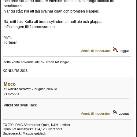
och bromsar ännu hårdare eftersom den inte kan tränga tillbaka till
behållaren.
När du stått still ett tag svalnar oljan och bromsen släpper.
Så, mitt tips: Kolla att bromscylindern är helt ute och glappar i
infästningen till fotbromsarmen.
Mvh,
Torbjörn
Anmäl till moderator
Loggat
Detta konto används inte av Trech AB längre.
KONKURS 2013
Moco
«
Svar #2 skrivet:
7 augusti 2007 kl.
21:52:22 »
Vilket bra svar! Tack
Anmäl till moderator
Loggat
FX 700, DMC Afterburner Quiet, K&N Luftfilter
Dyno Jet munstycke 124,128, Nerf bars
Bagagerack, Maxxis gatdäck