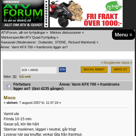
ATVForum, allt om fyrhjulingar
»
Märkes diskussioner
»
Menu ≡
Märkesspecifikt ATV Quad Fyrhjuling
»
Kawasaki
(Moderatorer:
Outlander
,
STENE
,
Rickard Marklund
) »
Ämne:
Varm KFX 700 = frambroms ligger an?
« föregående
nästa »
SKICKA ÄMNET
SKRIV UT
Sidor: [
1
]
Gå ned
Författare
Ämne: Varm KFX 700 = frambroms
ligger an? (läst 4235 gånger)
Moco
«
skrivet:
7 augusti 2007 kl. 11:47:18 »
Varmt ute
Första 10-15 min
Gasar på, kör lite hårt
Stannar maskinen, lägger i neutral, går trögt
Lyssnar när jag knuffar, verkar låta från framhjul.