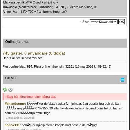
Märkesspecifikt ATV Quad Fyrhjuling
»
Kawasaki
(Moderatorer:
Outlander
,
STENE
,
Rickard Marklund
) »
Ämne:
Varm KFX 700 = frambroms ligger an?
Gå till:
Online just nu.
745 gäster, 0 användare (0 dolda)
Users active in past minutes:
Flest online idag:
854
. Flest online någonsin: 32151 (16 maj 2026 kl. 09:52:43)
CHATT
Inlägg här försvinner efter några dar.
Mrhandsome
:
SÃÂÃÂ¶ker defekta/trasiga fyrhjulingar. Jag betalar bra och du kan
nÃÂÃÂ¥ mig pÃÂÃÂ¥ 0709955029 eller hv.alexandersson@gmail.com ifall du har en
som du vill sÃÂÃÂ¤lja mvh Hugo
1 maj 2026 kl. 20:00:35
hoho2131
:
behÃ¶ver hjÃ¤lp med o koppla bort dess e de mÃ¶jligt