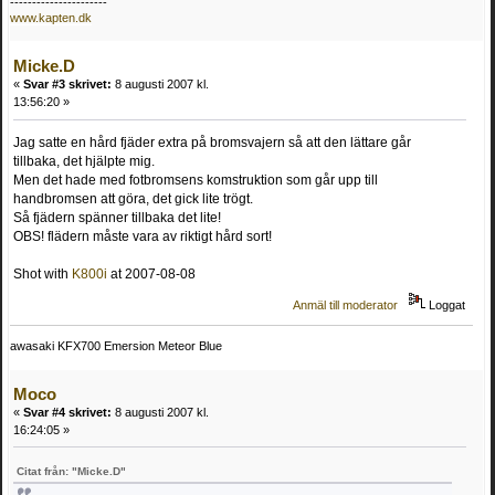
----------------------
www.kapten.dk
Micke.D
«
Svar #3 skrivet:
8 augusti 2007 kl.
13:56:20 »
Jag satte en hård fjäder extra på bromsvajern så att den lättare går
tillbaka, det hjälpte mig.
Men det hade med fotbromsens komstruktion som går upp till
handbromsen att göra, det gick lite trögt.
Så fjädern spänner tillbaka det lite!
OBS! flädern måste vara av riktigt hård sort!
Shot with
K800i
at 2007-08-08
Anmäl till moderator
Loggat
awasaki KFX700 Emersion Meteor Blue
Moco
«
Svar #4 skrivet:
8 augusti 2007 kl.
16:24:05 »
Citat från: "Micke.D"