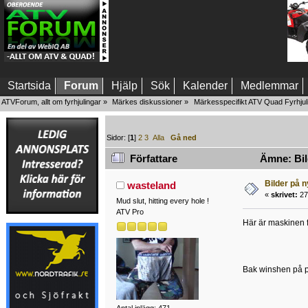
Startsida
Forum
Hjälp
Sök
Kalender
Medlemmar
ATVForum, allt om fyrhjulingar
»
Märkes diskussioner
»
Märkesspecifikt ATV Quad Fyrhjul
Sidor: [
1
]
2
3
Alla
Gå ned
Författare
Ämne: Bil
Bilder på 
wasteland
«
skrivet:
27
Mud slut, hitting every hole !
ATV Pro
Här är maskinen f
Bak winshen på pl
Antal inlägg: 471