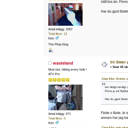
nått bra än. Finns
Har du gjort fäste
Antal inlägg: 2067
Total likes: 12
Kön:
The Pimp King
SV: Bilder
wasteland
«
Svar #5 sk
Mud slut, hitting every hole !
ATV Pro
Citat från: Grönis 
ser riktigt trevli
Finns ju ett flytt
Har du gjort fäste
Fäste o fäste, är
Antal inlägg: 471
annars har jag bara
Total likes: 0
Kön:
Citat från: pek skr