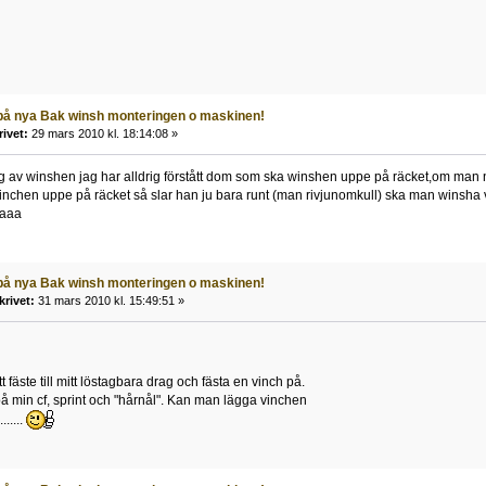
 på nya Bak winsh monteringen o maskinen!
rivet:
29 mars 2010 kl. 18:14:08 »
g av winshen jag har alldrig förstått dom som ska winshen uppe på räcket,om man 
chen uppe på räcket så slar han ju bara runt (man rivjunomkull) ska man winsha v
aaaa
 på nya Bak winsh monteringen o maskinen!
krivet:
31 mars 2010 kl. 15:49:51 »
t fäste till mitt löstagbara drag och fästa en vinch på.
 på min cf, sprint och "hårnål". Kan man lägga vinchen
.....