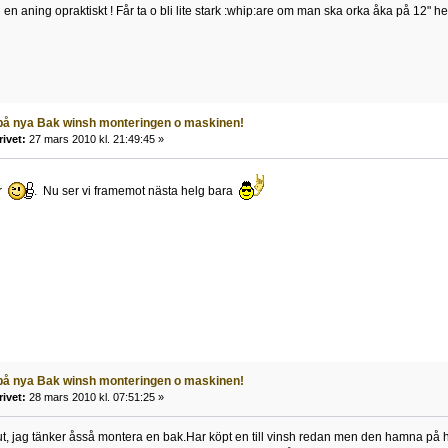
 en aning opraktiskt ! Får ta o bli lite stark :whip:are om man ska orka åka på 12"
 på nya Bak winsh monteringen o maskinen!
rivet:
27 mars 2010 kl. 21:49:45 »
är
. Nu ser vi framemot nästa helg bara
 på nya Bak winsh monteringen o maskinen!
rivet:
28 mars 2010 kl. 07:51:25 »
gt ut, jag tänker åsså montera en bak.Har köpt en till vinsh redan men den hamna på h