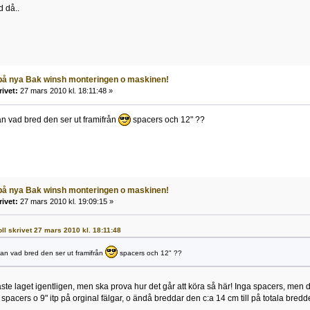
 då..
 på nya Bak winsh monteringen o maskinen!
rivet:
27 mars 2010 kl. 18:11:48 »
n vad bred den ser ut framifrån
spacers och 12" ??
 på nya Bak winsh monteringen o maskinen!
rivet:
27 mars 2010 kl. 19:09:15 »
troll skrivet 27 mars 2010 kl. 18:11:48
an vad bred den ser ut framifrån
spacers och 12" ??
daste laget igentligen, men ska prova hur det går att köra så här! Inga spacers, men
" spacers o 9" itp på orginal fälgar, o ändå breddar den c:a 14 cm till på totala bredd