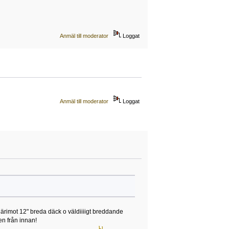
Anmäl till moderator
Loggat
Anmäl till moderator
Loggat
 därimot 12" breda däck o väldiiiigt breddande
en från innan!