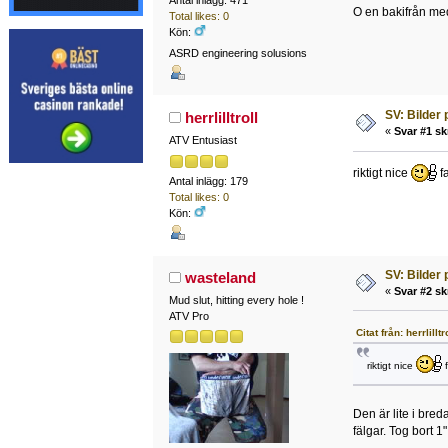
O en bakifrån med
Total likes: 0
Kön:
ASRD engineering solusions
SV: Bilder
herrlilltroll
«
Svar #1 sk
ATV Entusiast
riktigt nice
fa
Antal inlägg: 179
Total likes: 0
Kön:
SV: Bilder
wasteland
«
Svar #2 sk
Mud slut, hitting every hole !
ATV Pro
Citat från: herrlill
riktigt nice
f
Den är lite i bre
fälgar. Tog bort 1