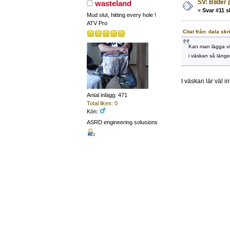
SV: Bilder
wasteland
«
Svar #11 s
Mud slut, hitting every hole !
ATV Pro
Citat från: dala sk
Kan man lägga v
i väskan så länge.
I väskan lär väl 
Antal inlägg: 471
Total likes: 0
Kön:
ASRD engineering solusions