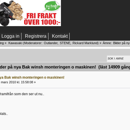
Logga in
Registrera
Kontakt
ing
»
Kawasaki
(Moderatorer:
Outlander
,
STENE
,
Rickard Marklund
) »
Ämne:
Bilder på n
der på nya Bak winsh monteringen o maskinen! (läst 14909 gån
nya Bak winsh monteringen o maskinen!
 mars 2010 kl. 15:58:08 »
ramifrån som den ser ut nu..
ats..