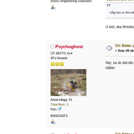
ASRD engineering solusions
Såg bra ut det d
U bet, ska försöka
SV: Bilder
Psychoghost
«
Svar #6 sk
CF MOTO 4x4
ATV Amatör
Nej nu är det din 
håller
Antal inlägg: 51
Total likes: 0
Kön:
BANDSATS