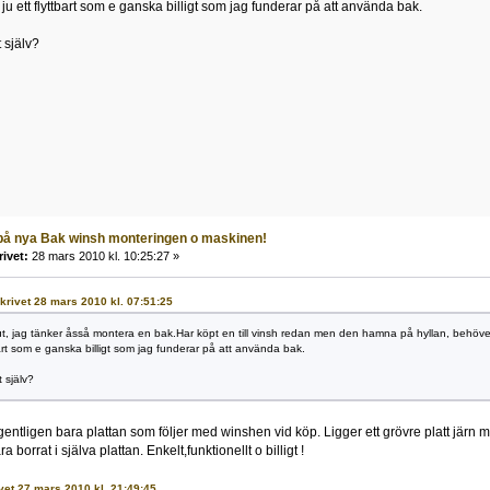
 ju ett flyttbart som e ganska billigt som jag funderar på att använda bak.
t själv?
 på nya Bak winsh monteringen o maskinen!
rivet:
28 mars 2010 kl. 10:25:27 »
skrivet 28 mars 2010 kl. 07:51:25
gt ut, jag tänker åsså montera en bak.Har köpt en till vinsh redan men den hamna på hyllan, behöver
bart som e ganska billigt som jag funderar på att använda bak.
t själv?
 igentligen bara plattan som följer med winshen vid köp. Ligger ett grövre platt jär
 borrat i själva plattan. Enkelt,funktionellt o billigt !
ivet 27 mars 2010 kl. 21:49:45