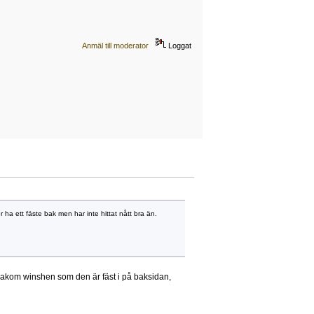
Anmäl till moderator
Loggat
 ha ett fäste bak men har inte hittat nått bra än.
n makom winshen som den är fäst i på baksidan,