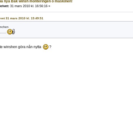
 på nya Bak winsh monteringen o maskinen!
krivet:
31 mars 2010 kl. 16:56:16 »
rivet 31 mars 2010 kl. 15:49:51
inchen
......
inte winshen göra nån nytta
?