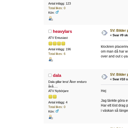
Antal inlägg: 123
Total likes: 0
Kön:
SV: Bilder
heavylars
«
Svar #9 sk
ATV Entusiast
klockren placerin
Antal inlägg: 196
om man då har win
Total likes: 6
over and out c-y
SV: Bilder
dala
«
Svar #10 s
Dala gillar lera! Åker enduro
åxå.....
Hej
ATV Nybörjare
Jag tänkte göra et
Antal inlägg: 4
Har ett löst drag
Total likes: 0
i väskan så länge..
Kön: