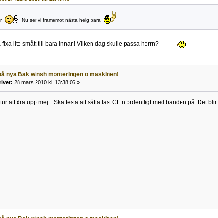
är
. Nu ser vi framemot nästa helg bara
 fixa lite smått till bara innan! Vilken dag skulle passa herrn?
 på nya Bak winsh monteringen o maskinen!
rivet:
28 mars 2010 kl. 13:38:06 »
tur att dra upp mej... Ska testa att sätta fast CF:n ordentligt med banden på. Det blir