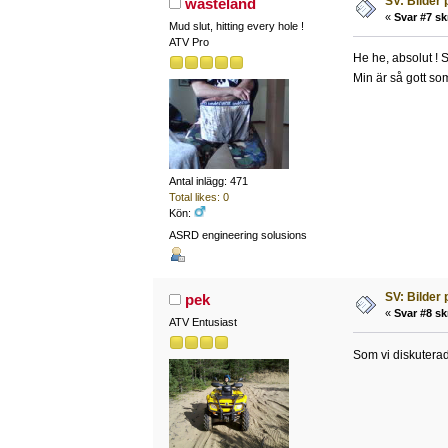
SV: Bilder
wasteland
«
Svar #7 sk
Mud slut, hitting every hole !
ATV Pro
He he, absolut ! S
Min är så gott so
Antal inlägg: 471
Total likes: 0
Kön:
ASRD engineering solusions
SV: Bilder
pek
«
Svar #8 sk
ATV Entusiast
Som vi diskuterad