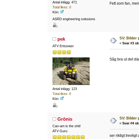
Antal inlägg: 471
Fett som fan, men
Total likes: 0
Kön:
ASRD engineering solusions
SV: Bilder
pek
«
Svar #3 sk
ATV Entusiast
Såg bra ut det d
Antal inlägg: 123
Total likes: 0
Kön:
SV: Bilder
Grönis
«
Svar #4 sk
Can-am is the shit!
ATV Guru
ser riktigt trevli