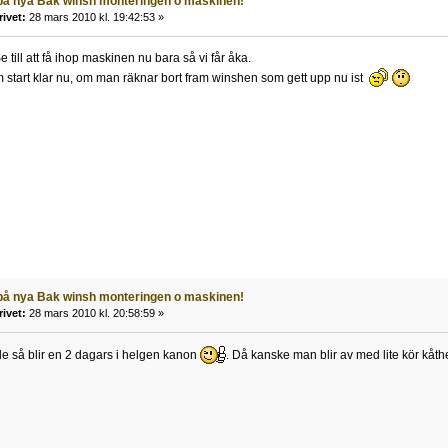
 på nya Bak winsh monteringen o maskinen!
rivet:
28 mars 2010 kl. 19:42:53 »
e till att få ihop maskinen nu bara så vi får åka.
m start klar nu, om man räknar bort fram winshen som gett upp nu ist
 på nya Bak winsh monteringen o maskinen!
rivet:
28 mars 2010 kl. 20:58:59 »
e så blir en 2 dagars i helgen kanon
. Då kanske man blir av med lite kör kåt