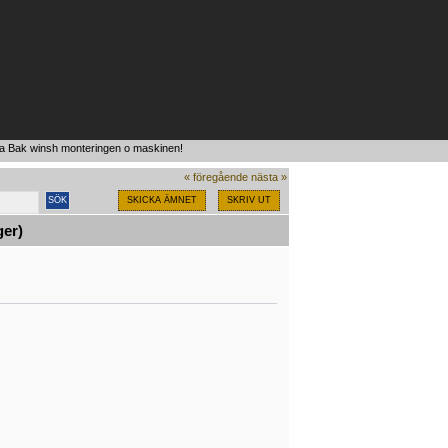
ya Bak winsh monteringen o maskinen!
« föregående
nästa »
SKICKA ÄMNET
SKRIV UT
ger)