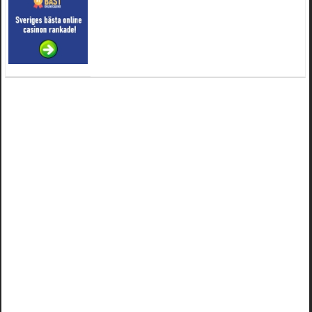
4 februari 2025 kl. 19:20:50
Oscar5
:
44
4 februari 2025 kl. 19:15:36
Greger59
:
NÃ¤gon som vet har en Cetek 500 EFI
15 januari 2025 kl. 23:49:44
Mrhandsome
:
SÃÂ¶ker defekta/trasiga fyrhjulingar. Jag betalar bra och du kan nÃÂ¥
mig pÃÂ¥ 0709955029 eller hv.alexandersson@gmail.com ifall du har en som du vill
sÃÂ¤lja mvh Hugo
4 januari 2025 kl. 00:28:39
kampersvik
:
schema vaccumssangar cf moto 500 2013
26 november 2024 kl. 17:48:35
trailboss
:
Hej. sÃ¶ker instruktionsbok Polaris TrailBoss 250-89
3 oktober 2024 kl. 12:08:54
Mrhandsome
:
SÃ¶ker defekta/trasiga fyrhjulingar. Jag betalar bra och du kan nÃ¥ mig
pÃ¥ 0709955029 eller hv.alexandersson@gmail.com ifall du har en som du vill sÃ¤lja
mvh Hugo
16 september 2024 kl. 11:29:29
Kalle33
:
Nyss kÃ¶pt en Linhai 300 2006. LÃ¶jligt dÃ¥liga bromsar pÃ¥ den. Finns det
bromsvÃ¥g pÃ¥ den?
11 september 2024 kl. 19:41:14
Kalle33
:
Nyss kÃ¶pt en Linhai 300 4x4 2006.
11 september 2024 kl. 19:40:02
Kalle33
:
Hej.