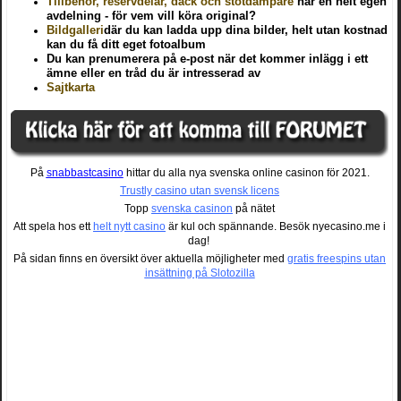
Tillbehör, reservdelar, däck och stötdämpare
har en helt egen
avdelning - för vem vill köra original?
Bildgalleri
där du kan ladda upp dina bilder, helt utan kostnad
kan du få ditt eget fotoalbum
Du kan prenumerera på e-post när det kommer inlägg i ett
ämne eller en tråd du är intresserad av
Sajtkarta
På
snabbastcasino
hittar du alla nya svenska online casinon för 2021.
Trustly casino utan svensk licens
Topp
svenska casinon
på nätet
Att spela hos ett
helt nytt casino
är kul och spännande. Besök nyecasino.me i
dag!
På sidan finns en översikt över aktuella möjligheter med
gratis freespins utan
insättning på Slotozilla