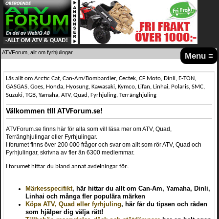
ATVForum, allt om fyrhjulingar
Menu ≡
Läs allt om Arctic Cat, Can-Am/Bombardier, Cectek, CF Moto, Dinli, E-TON,
GASGAS, Goes, Honda, Hyosung, Kawasaki, Kymco, Lifan, Linhai, Polaris, SMC,
Suzuki, TGB, Yamaha, ATV, Quad, Fyrhjuling, Terränghjuling
Välkommen till ATVForum.se!
ATVForum.se finns här för alla som vill läsa mer om ATV, Quad,
Terränghjulingar eller Fyrhjulingar.
I forumet finns över 200 000 frågor och svar om allt som rör ATV, Quad och
Fyrhjulingar, skrivna av fler än 6300 medlemmar.
I forumet hittar du bland annat avdelningar för:
Märkesspecifikt
, här hittar du allt om Can-Am, Yamaha, Dinli,
Linhai och många fler populära märken
Köpa ATV, Quad eller fyrhjuling
, här får du tipsen och råden
som hjälper dig välja rätt!