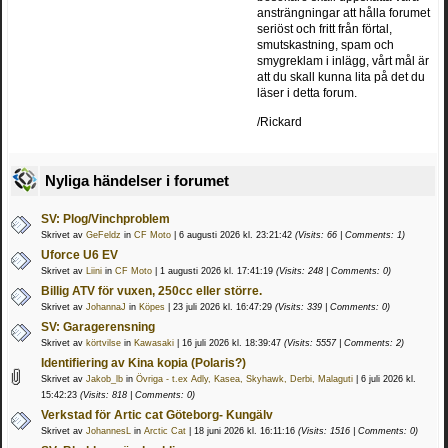
ansträngningar att hålla forumet
seriöst och fritt från förtal,
smutskastning, spam och
smygreklam i inlägg, vårt mål är
att du skall kunna lita på det du
läser i detta forum.
/Rickard
Nyliga händelser i forumet
SV: Plog/Vinchproblem
Skrivet av
GeFeldz
in
CF Moto
| 6 augusti 2026 kl. 23:21:42
(Visits: 66 | Comments: 1)
Uforce U6 EV
Skrivet av
Liini
in
CF Moto
| 1 augusti 2026 kl. 17:41:19
(Visits: 248 | Comments: 0)
Billig ATV för vuxen, 250cc eller större.
Skrivet av
JohannaJ
in
Köpes
| 23 juli 2026 kl. 16:47:29
(Visits: 339 | Comments: 0)
SV: Garagerensning
Skrivet av
körtvilse
in
Kawasaki
| 16 juli 2026 kl. 18:39:47
(Visits: 5557 | Comments: 2)
Identifiering av Kina kopia (Polaris?)
Skrivet av
Jakob_lb
in
Övriga - t.ex Adly, Kasea, Skyhawk, Derbi, Malaguti
| 6 juli 2026 kl.
15:42:23
(Visits: 818 | Comments: 0)
Verkstad för Artic cat Göteborg- Kungälv
Skrivet av
JohannesL
in
Arctic Cat
| 18 juni 2026 kl. 16:11:16
(Visits: 1516 | Comments: 0)