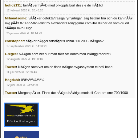
hoho2131
:
behÃ¶ver hjÃ¤lp med o koppla bort dess e de mÃ¶jligt
12 februari 2026 kl. 20:46:20
Mrhandsome
:
SÃÂ¶ker defekta/trasiga fyrhjulingar. Jag betalar bra och du kan nÃÂ¥
mig pÃÂ¥ 0709955029 eller hv.alexandersson@gmail.com ifall du har en som du vill
sÃÂ¤lja mvh Hugo
25 januari 2026 kl. 10:14:23
christopher
:
sÃ¶ker hÃ¶ger fotstÃ¶d till linhai 300 2006, nÃ¥gon?
17 september 2025 kl. 14:31:25
Gregee
:
NÃ¥gon som vet hur man fÃ¥r sitt konto med inlÃ¤gg raderat?
12 augusti 2025 kl. 19:00:16
Traxter
:
NÃ¥gon som vet om de finns nÃ¥got avgassystem te hd9 base
11 juli 2025 kl. 22:28:43
Högdahl
:
ðªð¼ðªð¼ðªð¼
12 juni 2025 kl. 23:53:36
Traxter
:
Morgon pÃ¥ er. Finns det nÃ¥gra hÃ¤ftiga mods till Can-am xmr 700/1000
24 februari 2025 kl. 10:23:25
Mrhandsome
:
SÃ¶ker defekta/trasiga fyrhjulingar. Jag betalar bra och du kan nÃ¥ mig
pÃ¥ 0709955029 eller hv.alexandersson@gmail.com ifall du har en som du vill sÃ¤lja
mvh Hugo
21 februari 2025 kl. 09:25:52
Oscar5
:
NÃ¥gon som vet vad man kan begÃ¤ra fÃ¶r en Honda TRX 350 FE 2005
med snÃ¶blad som fungerar utmÃ¤rkt .Har Ã¤rft den