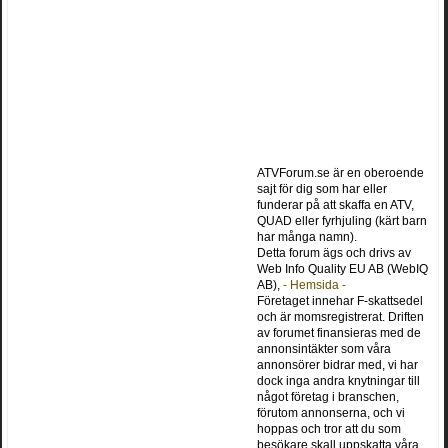
ATVForum.se är en oberoende
sajt för dig som har eller
funderar på att skaffa en ATV,
QUAD eller fyrhjuling (kärt barn
har många namn).
Detta forum ägs och drivs av
Web Info Quality EU AB (WebIQ
AB),
- Hemsida -
Företaget innehar F-skattsedel
och är momsregistrerat. Driften
av forumet finansieras med de
annonsintäkter som våra
annonsörer bidrar med, vi har
dock inga andra knytningar till
något företag i branschen,
förutom annonserna, och vi
hoppas och tror att du som
besökare skall uppskatta våra