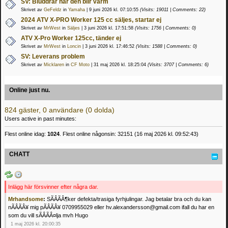
SV: Bluddrar när den blir varm
Skrivet av
GeFeldz
in
Yamaha
| 9 juni 2026 kl. 07:10:55
(Visits: 19011 | Comments: 22)
2024 ATV X-PRO Worker 125 cc säljes, startar ej
Skrivet av
MrWest
in
Säljes
| 3 juni 2026 kl. 17:51:58
(Visits: 1756 | Comments: 0)
ATV X-Pro Worker 125cc, tänder ej
Skrivet av
MrWest
in
Loncin
| 3 juni 2026 kl. 17:46:52
(Visits: 1588 | Comments: 0)
SV: Leverans problem
Skrivet av
Micklaren
in
CF Moto
| 31 maj 2026 kl. 18:25:04
(Visits: 3707 | Comments: 6)
Online just nu.
824 gäster, 0 användare (0 dolda)
Users active in past minutes:
Flest online idag:
1024
. Flest online någonsin: 32151 (16 maj 2026 kl. 09:52:43)
CHATT
Inlägg här försvinner efter några dar.
Mrhandsome
:
SÃÂÃÂ¶ker defekta/trasiga fyrhjulingar. Jag betalar bra och du kan
nÃÂÃÂ¥ mig pÃÂÃÂ¥ 0709955029 eller hv.alexandersson@gmail.com ifall du har en
som du vill sÃÂÃÂ¤lja mvh Hugo
1 maj 2026 kl. 20:00:35