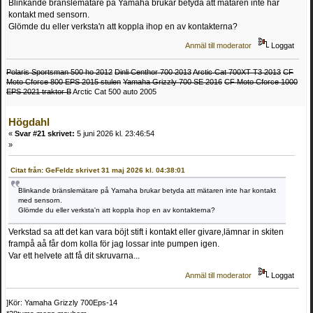
Blinkande bränslemätare på Yamaha brukar betyda att mätaren inte har
kontakt med sensorn.
Glömde du eller verksta'n att koppla ihop en av kontakterna?
Anmäl till moderator
Loggat
Polaris Sportsman 500 ho 2012
Dinli Centhor 700 2013
Arctic Cat 700XT T3 2013
CF
Moto Cforce 800 EPS 2015 stulen
Yamaha Grizzly 700 SE 2016
CF Moto Cforce 1000
EPS 2021 traktor B
Arctic Cat 500 auto 2005
Högdahl
«
Svar #21 skrivet:
5 juni 2026 kl. 23:46:54
»
Citat från: GeFeldz skrivet 31 maj 2026 kl. 04:38:01
Blinkande bränslemätare på Yamaha brukar betyda att mätaren inte har kontakt
med sensorn.
Glömde du eller verksta'n att koppla ihop en av kontakterna?
Verkstad sa att det kan vara böjt stift i kontakt eller givare,lämnar in skiten
frampå aå får dom kolla för jag lossar inte pumpen igen.
Var ett helvete att få dit skruvarna...
Anmäl till moderator
Loggat
]Kör: Yamaha Grizzly 700Eps-14