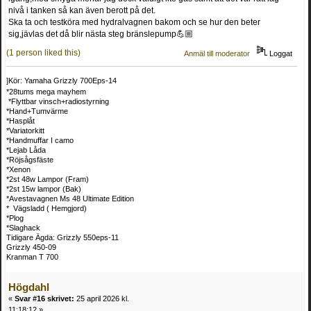
nivå i tanken så kan även berott på det.
Ska ta och testköra med hydralvagnen bakom och se hur den beter
sig,jävlas det då blir nästa steg bränslepump💪🏼
(1 person liked this)
Anmäl till moderator
Loggat
]Kör: Yamaha Grizzly 700Eps-14
*28tums mega mayhem
*Flyttbar vinsch+radiostyrning
*Hand+Tumvärme
*Hasplåt
*Variatorkitt
*Handmuffar I camo
*Lejab Låda
*Röjsågsfäste
*Xenon
*2st 48w Lampor (Fram)
*2st 15w lampor (Bak)
*Avestavagnen Ms 48 Ultimate Edition
* Vägsladd ( Hemgjord)
*Plog
*Slaghack
Tidigare Ägda: Grizzly 550eps-11
Grizzly 450-09
Kranman T 700
Högdahl
«
Svar #16 skrivet:
25 april 2026 kl.
11:18:12 »