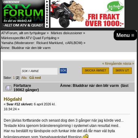
ATVForum, allt om fyrhjulingar
»
Märkes diskussioner
»
Menu ≡
Märkesspecifikt ATV Quad Fyrhjuling
»
Yamaha
(Moderatorer:
Rickard Marklund
,
cARLBOM
) »
Ämne:
Bluddrar när den blir varm
« föregående
nästa »
SKICKA ÄMNET
SKRIV UT
Sidor:
1
[
2
]
Alla
Gå ned
Författare
Ämne: Bluddrar när den blir varm (läst
19062 gånger)
Högdahl
«
Svar #12 skrivet:
6 april 2026 kl.
16:34:24 »
Den jävlas fortfarande och senast dog den 3 gånger när jag körde ved...
Testade köra igenom bränslerengörning i systemet utan resultat med.
Har nu beställt ny tändspole och funkar inte det då får man väl byta
bränslepumpen som Yamahaverkstad föreslog