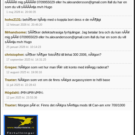
nÃÂÃÂ¥ mig pÃÂÃÂ¥ 0709955029 eller hv.alexandersson@gmail.com ifall du har en
som du vill sÃÂÃÂ¤lja mvh Hugo
1 maj 2026 kl. 20:00:35
hoho2131
:
behÃ¶ver hjÃ¤lp med o koppla bort dess e de mÃ¶jligt
12 februari 2026 kl. 20:46:20
Mrhandsome
:
SÃÂ¶ker defekta/trasiga fyrhjulingar. Jag betalar bra och du kan nÃÂ¥
mig pÃÂ¥ 0709955029 eller hv.alexandersson@gmail.com ifall du har en som du vill
sÃÂ¤lja mvh Hugo
25 januari 2026 kl. 10:14:23
christopher
:
sÃ¶ker hÃ¶ger fotstÃ¶d till linhai 300 2006, nÃ¥gon?
17 september 2025 kl. 14:31:25
Gregee
:
NÃ¥gon som vet hur man fÃ¥r sitt konto med inlÃ¤gg raderat?
12 augusti 2025 kl. 19:00:16
Traxter
:
NÃ¥gon som vet om de finns nÃ¥got avgassystem te hd9 base
11 juli 2025 kl. 22:28:43
Högdahl
:
ðªð¼ðªð¼ðªð¼
12 juni 2025 kl. 23:53:36
Traxter
:
Morgon pÃ¥ er. Finns det nÃ¥gra hÃ¤ftiga mods till Can-am xmr 700/1000
24 februari 2025 kl. 10:23:25
Mrhandsome
:
SÃ¶ker defekta/trasiga fyrhjulingar. Jag betalar bra och du kan nÃ¥ mig
pÃ¥ 0709955029 eller hv.alexandersson@gmail.com ifall du har en som du vill sÃ¤lja
mvh Hugo
21 februari 2025 kl. 09:25:52