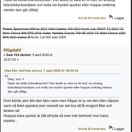
bränsletrycksmätare och kolla om trycket sjunker eller hoppar omkring
medan den går dåligt.
Anmäl till moderator
Loggat
Polaris Sportsman 500 ho 2012
Dinli Centhor 700 2013
Arctic Cat 700XT T3 2013
CF
Moto Cforce 800 EPS 2015 stulen
Yamaha Grizzly 700 SE 2016
CF Moto Cforce 1000
EPS 2021 traktor B
Arctic Cat 500 auto 2005
Högdahl
«
Svar #14 skrivet:
9 april 2026 kl.
10:57:52 »
Citat från: GeFeldz skrivet 7 april 2026 kl. 05:30:42
Okej, surt =/
Hade de kollat bränsletrycket? Det skulle ju vara en fin koll, en analog
bränsletrycksmätare och kolla om trycket sjunker eller hoppar omkring medan
den går dåligt.
Dom körde atvn tills den blev varm men frågan är ju om den blev såpass
varm så felet uppstod,men oavsett var det bra att få rengjort filter och
tanken iaf.
Hoppas bara spolen är lätt att byta så man inte behöver riva halva
maskin...
Anmäl till moderator
Loggat