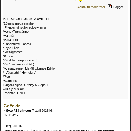
Anmäl till moderator
Loggat
]Kör: Yamaha Grizzly 700Eps-14
*28tums mega mayhem
*Flyttbar vinsch+radiostyrning
*Hand+Tumvärme
*Hasplåt
*Variatorkitt
*Handmuffar I camo
*Lejab Låda
*Röjsågsfäste
*Xenon
*2st 48w Lampor (Fram)
*2st 15w lampor (Bak)
*Avestavagnen Ms 48 Ultimate Edition
* Vägsladd ( Hemgjord)
*Plog
*Slaghack
Tidigare Ägda: Grizzly 550eps-11
Grizzly 450-09
Kranman T 700
GeFeldz
«
Svar #13 skrivet:
7 april 2026 kl.
05:30:42 »
Okej, surt =/
Hade de kollat bränsletrycket? Det skulle ju vara en fin koll, en analog