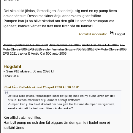
16:30:01 »
Det ska alltid jävlas, förmodligen löser det ju sig med en ny pump även
om det är surt. Dessa maskiner är ju annars otroligt driftsäkra.
Pumpen kan ju ha blivit skadad om den gått lite torr när strumpan var
igensatt, kanske värt att ha tratt med filter när du tankar?
Anmäl till moderator
Loggat
Polaris Sportsman 500 ho 2012
Dinli Centhor 700 2013
Arctic Cat 700XT T3 2013
CF
Moto Cforce 800 EPS 2015 stulen
Yamaha Grizzly 700 SE 2016
CF Moto Cforce 1000
EPS 2021 traktor B
Arctic Cat 500 auto 2005
Högdahl
«
Svar #18 skrivet:
30 maj 2026 kl.
00:48:28 »
Citat från: GeFeldz skrivet 25 april 2026 kl. 16:30:01
Det ska alltid jävlas, förmodligen löser det ju sig med en ny pump även om det
är surt. Dessa maskiner är ju annars otroligt driftsäkra.
Pumpen kan ju ha blivit skadad om den gått lite torr när strumpan var igensatt,
kanske värt att ha tratt med filter när du tankar?
Kör alltid tratt med filter.
Har bytt pump nu och den låt piggare än den gamle i ljudet men ej
testkört ännu