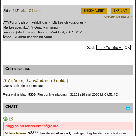
Sidor:
1
[
2
]
Alla
Gå upp
SKICKA ÄMNET
SKRIV UT
« föregående
nästa »
ATVForum, allt om fyrhjulingar
»
Märkes diskussioner
»
Märkesspecifikt ATV Quad Fyrhjuling
»
Yamaha
(Moderatorer:
Rickard Marklund
,
cARLBOM
) »
Ämne:
Bluddrar när den blir varm
Gå till:
Online just nu.
767 gäster, 0 användare (0 dolda)
Users active in past minutes:
Flest online idag:
5308
. Flest online någonsin: 32151 (16 maj 2026 kl. 09:52:43)
CHATT
Inlägg här försvinner efter några dar.
Mrhandsome
:
SÃÂÃÂ¶ker defekta/trasiga fyrhjulingar. Jag betalar bra och du kan