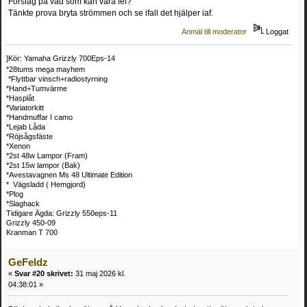
Förslag på vad som kan vara fel?
Tänkte prova bryta strömmen och se ifall det hjälper iaf.
Anmäl till moderator
Loggat
]Kör: Yamaha Grizzly 700Eps-14
*28tums mega mayhem
*Flyttbar vinsch+radiostyrning
*Hand+Tumvärme
*Hasplåt
*Variatorkitt
*Handmuffar I camo
*Lejab Låda
*Röjsågsfäste
*Xenon
*2st 48w Lampor (Fram)
*2st 15w lampor (Bak)
*Avestavagnen Ms 48 Ultimate Edition
* Vägsladd ( Hemgjord)
*Plog
*Slaghack
Tidigare Ägda: Grizzly 550eps-11
Grizzly 450-09
Kranman T 700
GeFeldz
«
Svar #20 skrivet:
31 maj 2026 kl.
04:38:01 »