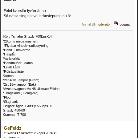
Felet kvarstår tyvärr ännu...
Så nästa steg blir väl bränslepump nu 💩
Anmäl till moderator
Loggat
]Kör: Yamaha Grizzly 700Eps-14
*28tums mega mayhem
*Flyttbar vinsch+radiostyrning
*Hand+Tumvärme
*Hasplåt
*Variatorkitt
*Handmuffar I camo
*Lejab Låda
*Röjsågsfäste
*Xenon
*2st 48w Lampor (Fram)
*2st 15w lampor (Bak)
*Avestavagnen Ms 48 Ultimate Edition
* Vägsladd ( Hemgjord)
*Plog
*Slaghack
Tidigare Ägda: Grizzly 550eps-11
Grizzly 450-09
Kranman T 700
GeFeldz
«
Svar #17 skrivet:
25 april 2026 kl.