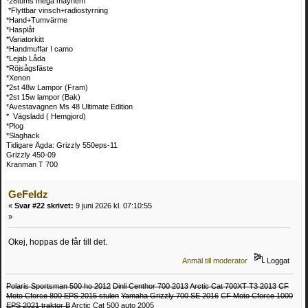
*28tums mega mayhem
*Flyttbar vinsch+radiostyrning
*Hand+Tumvärme
*Hasplåt
*Variatorkitt
*Handmuffar I camo
*Lejab Låda
*Röjsågsfäste
*Xenon
*2st 48w Lampor (Fram)
*2st 15w lampor (Bak)
*Avestavagnen Ms 48 Ultimate Edition
* Vägsladd ( Hemgjord)
*Plog
*Slaghack
Tidigare Ägda: Grizzly 550eps-11
Grizzly 450-09
Kranman T 700
GeFeldz
«
Svar #22 skrivet:
9 juni 2026 kl. 07:10:55
»
Okej, hoppas de får till det.
Anmäl till moderator
Loggat
Polaris Sportsman 500 ho 2012
Dinli Centhor 700 2013
Arctic Cat 700XT T3 2013
CF
Moto Cforce 800 EPS 2015 stulen
Yamaha Grizzly 700 SE 2016
CF Moto Cforce 1000
EPS 2021 traktor B
Arctic Cat 500 auto 2005