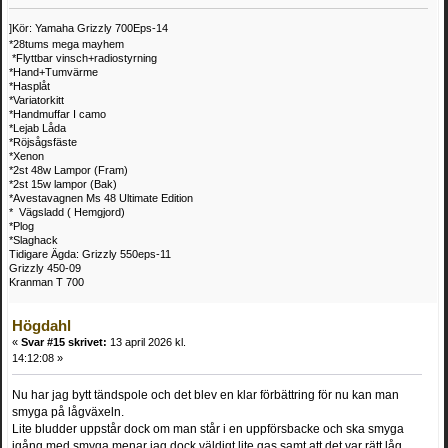
]Kör: Yamaha Grizzly 700Eps-14
*28tums mega mayhem
*Flyttbar vinsch+radiostyrning
*Hand+Tumvärme
*Hasplåt
*Variatorkitt
*Handmuffar I camo
*Lejab Låda
*Röjsågsfäste
*Xenon
*2st 48w Lampor (Fram)
*2st 15w lampor (Bak)
*Avestavagnen Ms 48 Ultimate Edition
* Vägsladd ( Hemgjord)
*Plog
*Slaghack
Tidigare Ägda: Grizzly 550eps-11
Grizzly 450-09
Kranman T 700
Högdahl
«
Svar #15 skrivet:
13 april 2026 kl.
14:12:08 »
Nu har jag bytt tändspole och det blev en klar förbättring för nu kan man
smyga på lågväxeln.
Lite bludder uppstår dock om man står i en uppförsbacke och ska smyga
igång,med smyga menar jag dock väldigt lite gas samt att det var rätt låg