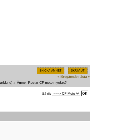
SKICKA ÄMNET
SKRIV UT
« föregående
nästa »
arklund
) »
Ämne:
Rostar CF moto mycket?  
Gå till: