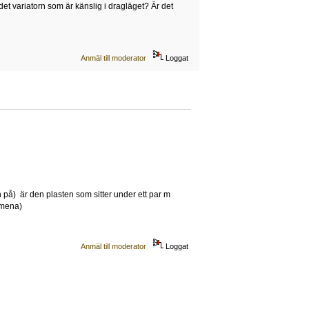
det variatorn som är känslig i dragläget? Är det
Anmäl till moderator
Loggat
n på) är den plasten som sitter under ett par m
 mena)
Anmäl till moderator
Loggat