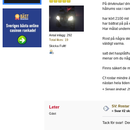
På drivknutar/ dri
hålrums vax i ram
har kört 2100 mil
har bättrat på på e
Har målat underre
Antal inlägg: 292
Rost på några skru
Total likes: 19
väldigt varma.
Skicka Fullt!
satt det hasplåt/h
menar om du någo
Finns säkert de m
Cf rostar mindre 
nästan hela tiden.
«
Senast ändrad: 29
SV: Rosta
Leter
«
Svar #2 sk
Gäst
Tack för svar! De