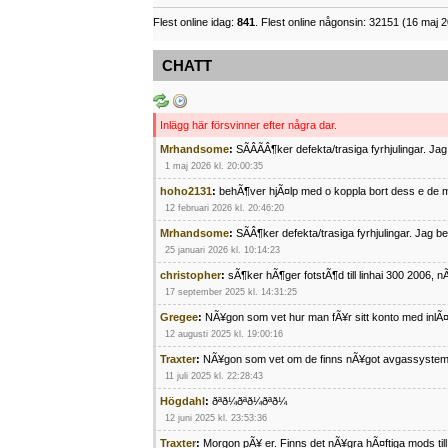
Flest online idag:
841
. Flest online någonsin: 32151 (16 maj 2
CHATT
Inlägg här försvinner efter några dar.
Mrhandsome
:
SÃÂÃÂ¶ker defekta/trasiga fyrhjulingar. J
1 maj 2026 kl. 20:00:35
hoho2131
:
behÃ¶ver hjÃ¤lp med o koppla bort dess e de m
12 februari 2026 kl. 20:46:20
Mrhandsome
:
SÃÂ¶ker defekta/trasiga fyrhjulingar. Jag 
25 januari 2026 kl. 10:14:23
christopher
:
sÃ¶ker hÃ¶ger fotstÃ¶d till linhai 300 2006, 
17 september 2025 kl. 14:31:25
Gregee
:
NÃ¥gon som vet hur man fÃ¥r sitt konto med inlÃ
12 augusti 2025 kl. 19:00:16
Traxter
:
NÃ¥gon som vet om de finns nÃ¥got avgassystem
11 juli 2025 kl. 22:28:43
Högdahl
:
ðªð¼ðªð¼ðªð¼
12 juni 2025 kl. 23:53:36
Traxter
:
Morgon pÃ¥ er. Finns det nÃ¥gra hÃ¤ftiga mods ti