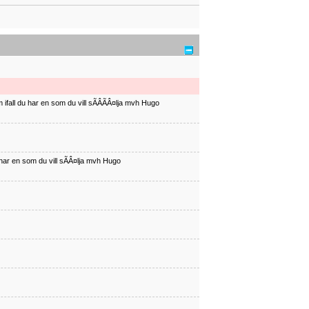
ifall du har en som du vill sÃÂÃÂ¤lja mvh Hugo
har en som du vill sÃÂ¤lja mvh Hugo