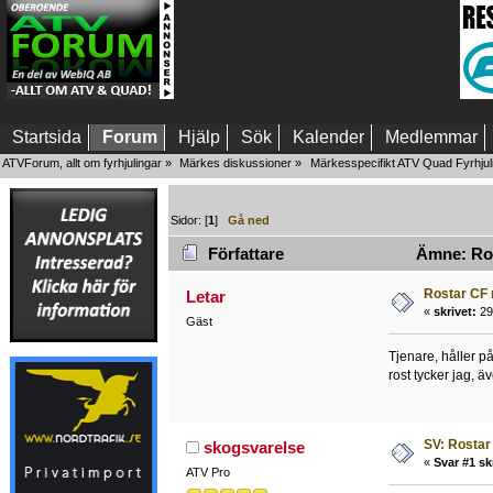
Startsida
Forum
Hjälp
Sök
Kalender
Medlemmar
ATVForum, allt om fyrhjulingar
»
Märkes diskussioner
»
Märkesspecifikt ATV Quad Fyrhjul
Sidor: [
1
]
Gå ned
Författare
Ämne: Ros
Rostar CF
Letar
«
skrivet:
29 
Gäst
Tjenare, håller p
rost tycker jag, ä
SV: Rosta
skogsvarelse
«
Svar #1 sk
ATV Pro