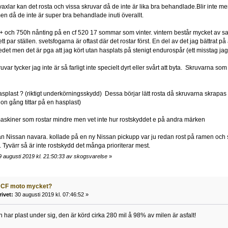
vaxlar kan det rosta och vissa skruvar då de inte är lika bra behandlade.Blir inte mer
en då de inte är super bra behandlade inuti överallt.
 + och 750h nånting på en cf 520 17 sommar som vinter. vintern består mycket av sal
tt par ställen. svetsfogarna är oftast där det rostar först. En del av det jag bättrat på 
det men det är pga att jag kört utan hasplats på stenigt endurospår (ett misstag ja
var tycker jag inte är så farligt inte specielt dyrt eller svårt att byta. Skruvarna som
asplast ? (riktigt underkörningsskydd) Dessa börjar lätt rosta då skruvarna skrapas i
n gång tittar på en hasplast)
askiner som rostar mindre men vet inte hur rostskyddet e på andra märken
än Nissan navara. kollade på en ny Nissan pickupp var ju redan rost på ramen och s
 Tyvärr så är inte rostskydd det många prioriterar mest.
 augusti 2019 kl. 21:50:33 av skogsvarelse
»
r CF moto mycket?
rivet:
30 augusti 2019 kl. 07:46:52 »
n har plast under sig, den är körd cirka 280 mil å 98% av milen är asfalt!