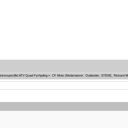
rkesspecifikt ATV Quad Fyrhjuling
»
CF Moto
(Moderatorer:
Outlander
,
STENE
,
Rickard M