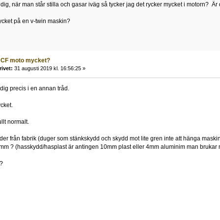
ig, när man står stilla och gasar iväg så tycker jag det rycker mycket i motorn? Är 
ycket på en v-twin maskin?
r CF moto mycket?
rivet:
31 augusti 2019 kl. 16:56:25 »
 dig precis i en annan tråd.
cket.
ullt normalt.
under från fabrik (duger som stänkskydd och skydd mot lite gren inte att hänga maski
 10mm ? (hasskydd/hasplast är antingen 10mm plast eller 4mm aluminim man brukar
 ?