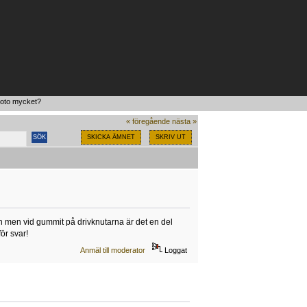
oto mycket?  
« föregående
nästa »
SKICKA ÄMNET
SKRIV UT
fin men vid gummit på drivknutarna är det en del
för svar!
Anmäl till moderator
Loggat