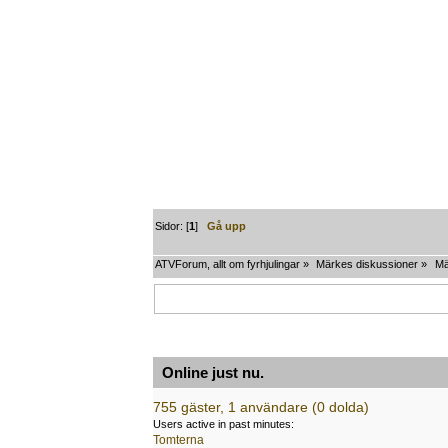
Sidor: [
1
]
Gå upp
ATVForum, allt om fyrhjulingar
»
Märkes diskussioner
»
Mä
Online just nu.
755 gäster, 1 användare (0 dolda)
Users active in past minutes:
Tomterna