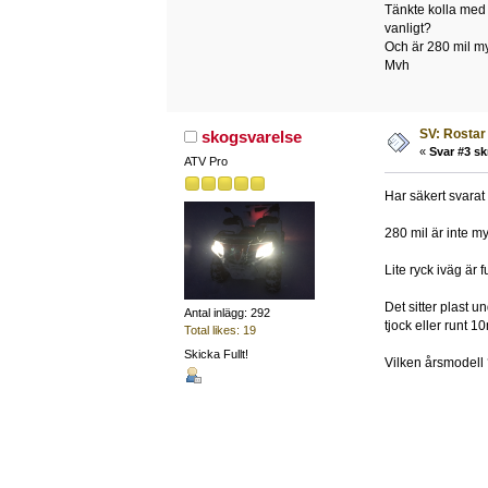
Tänkte kolla med d
vanligt?
Och är 280 mil m
Mvh
SV: Rosta
skogsvarelse
«
Svar #3 sk
ATV Pro
Har säkert svarat
280 mil är inte my
Lite ryck iväg är f
Det sitter plast 
Antal inlägg: 292
tjock eller runt
Total likes: 19
Skicka Fullt!
Vilken årsmodell