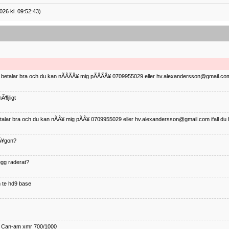
026 kl. 09:52:43)
ag betalar bra och du kan nÃÂÃÂ¥ mig pÃÂÃÂ¥ 0709955029 eller hv.alexandersson@gmail.com 
Ã¶jligt
betalar bra och du kan nÃÂ¥ mig pÃÂ¥ 0709955029 eller hv.alexandersson@gmail.com ifall du 
nÃ¥gon?
¤gg raderat?
 te hd9 base
ll Can-am xmr 700/1000