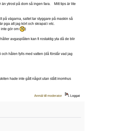
 än ytrost på dom så ingen fara. Mitt tips är lite
t på vägarna, saltet tar styggare på maskin så
är pga att jag kört och skrapat i etc.
g inte gör om
)
 håller avgasplåten kan fi rostaktig yta då de blir
 och hålen fylls med vatten (då förstår vad jag
kiten hade inte gått något utan stått inomhus
Anmäl till moderator
Loggat