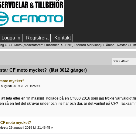
Logga in
Registrera
Kontakt
ing
»
CF Moto
(Moderatorer:
Outlander
,
STENE
,
Rickard Marklund
) »
Ämne:
Rostar CF m
tar CF moto mycket? (läst 3012 gånger)
 moto mycket?
augusti 2019 kl. 21:15:59 »
å att leta efter en fin maskin! Kollade på en Cf 800 2016 som jag tyckte var väldigt 
ven så en hel del skruvar under och lite här och där, är det vanligt på CF? Tacksam 
r CF moto mycket?
rivet:
29 augusti 2019 kl. 21:48:45 »