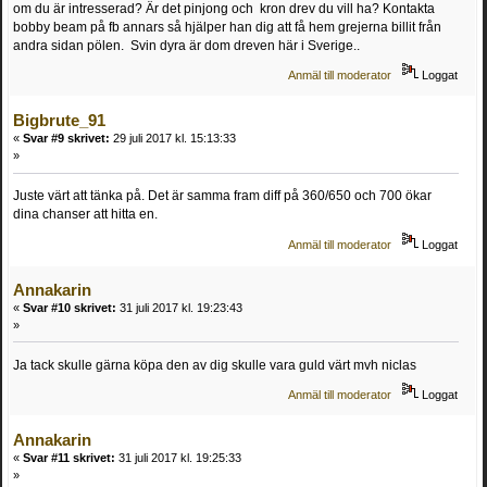
om du är intresserad? Är det pinjong och kron drev du vill ha? Kontakta
bobby beam på fb annars så hjälper han dig att få hem grejerna billit från
andra sidan pölen. Svin dyra är dom dreven här i Sverige..
Anmäl till moderator
Loggat
Bigbrute_91
«
Svar #9 skrivet:
29 juli 2017 kl. 15:13:33
»
Juste värt att tänka på. Det är samma fram diff på 360/650 och 700 ökar
dina chanser att hitta en.
Anmäl till moderator
Loggat
Annakarin
«
Svar #10 skrivet:
31 juli 2017 kl. 19:23:43
»
Ja tack skulle gärna köpa den av dig skulle vara guld värt mvh niclas
Anmäl till moderator
Loggat
Annakarin
«
Svar #11 skrivet:
31 juli 2017 kl. 19:25:33
»