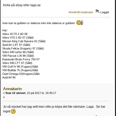
Kolla på ebay eller laga.se
Anmäl till moderator
Loggat
man kan ta gubben ur dalarna men inte dalarna ur gubben
Har:
Volvo XC70 2.4D 08
Volvo V70 2.4D 07 (Såld)
Nissan King Cab Navara 02 (Såld)
Audi A4 1.8T 97 (Såld)
Skoda Felicia (frugans) 97 (Såld)
Volvo 945 turbo 96.(Såld)
VW Passat 1.8t 98 (Såld)
Kawasaki Brute Force 750 07
Volvo 940 LTT 97 (Såld)
VW Golf IV 98 (Fugans)Såld.
VW Bubbla 75 (frugans)Såld.
Opel Omega 03(frugans)Såld.
Audi A4 95
Annakarin
«
Svar #2 skrivet:
22 juli 2017 kl. 19:39:17
»
Jo så mycket har jag sett men ville ju köpa det lite närmare. Laga . Se har
inget