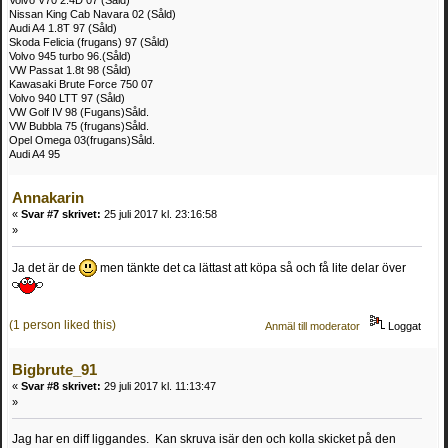
Volvo V70 2.4D 07 (Såld)
Nissan King Cab Navara 02 (Såld)
Audi A4 1.8T 97 (Såld)
Skoda Felicia (frugans) 97 (Såld)
Volvo 945 turbo 96.(Såld)
VW Passat 1.8t 98 (Såld)
Kawasaki Brute Force 750 07
Volvo 940 LTT 97 (Såld)
VW Golf IV 98 (Fugans)Såld.
VW Bubbla 75 (frugans)Såld.
Opel Omega 03(frugans)Såld.
Audi A4 95
Annakarin
«
Svar #7 skrivet:
25 juli 2017 kl. 23:16:58
»
Ja det är de
men tänkte det ca lättast att köpa så och få lite delar över
(1 person liked this)
Anmäl till moderator
Loggat
Bigbrute_91
«
Svar #8 skrivet:
29 juli 2017 kl. 11:13:47
»
Jag har en diff liggandes. Kan skruva isär den och kolla skicket på den