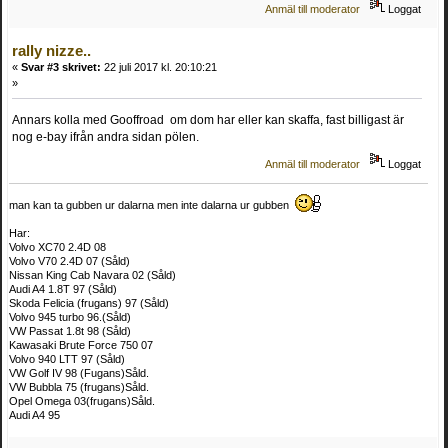
Anmäl till moderator
Loggat
rally nizze..
«
Svar #3 skrivet:
22 juli 2017 kl. 20:10:21
»
Annars kolla med Gooffroad om dom har eller kan skaffa, fast billigast är
nog e-bay ifrån andra sidan pölen.
Anmäl till moderator
Loggat
man kan ta gubben ur dalarna men inte dalarna ur gubben
Har:
Volvo XC70 2.4D 08
Volvo V70 2.4D 07 (Såld)
Nissan King Cab Navara 02 (Såld)
Audi A4 1.8T 97 (Såld)
Skoda Felicia (frugans) 97 (Såld)
Volvo 945 turbo 96.(Såld)
VW Passat 1.8t 98 (Såld)
Kawasaki Brute Force 750 07
Volvo 940 LTT 97 (Såld)
VW Golf IV 98 (Fugans)Såld.
VW Bubbla 75 (frugans)Såld.
Opel Omega 03(frugans)Såld.
Audi A4 95