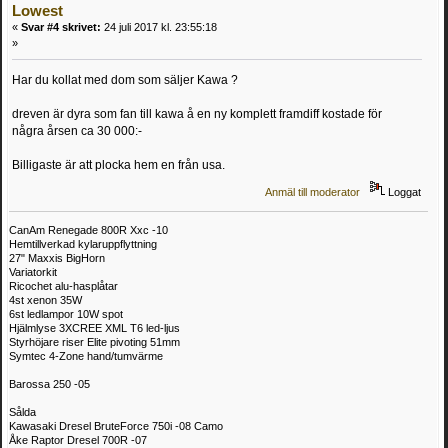
Lowest
«
Svar #4 skrivet:
24 juli 2017 kl. 23:55:18
»
Har du kollat med dom som säljer Kawa ?
dreven är dyra som fan till kawa å en ny komplett framdiff kostade för
några årsen ca 30 000:-
Billigaste är att plocka hem en från usa.
Anmäl till moderator
Loggat
CanAm Renegade 800R Xxc -10
Hemtillverkad kylaruppflyttning
27" Maxxis BigHorn
Variatorkit
Ricochet alu-hasplåtar
4st xenon 35W
6st ledlampor 10W spot
Hjälmlyse 3XCREE XML T6 led-ljus
Styrhöjare riser Elite pivoting 51mm
Symtec 4-Zone hand/tumvärme
Barossa 250 -05
Sålda
Kawasaki Dresel BruteForce 750i -08 Camo
Åke Raptor Dresel 700R -07