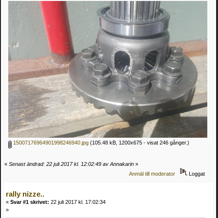
15007176964901998246940.jpg
(105.48 kB, 1200x675 - visat 246 gånger.)
«
Senast ändrad: 22 juli 2017 kl. 12:02:49 av Annakarin
»
Anmäl till moderator
Loggat
rally nizze..
«
Svar #1 skrivet:
22 juli 2017 kl. 17:02:34
»