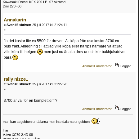
Kawasaki Dresel KFX 700 LE -07 skrotad
Dinli 270 -06
Annakarin
«
Svar #5 skrivet:
25 juli 2017 kl. 21:24:11
»
Ja det kostar lite ca 5500 för dreven. Att köpa från usa kostar 3700 ca
plus frakt. Anledning till att jag ville köpa eller ha tips närmare va att jag
ville köra till helgen
men just nu är alla drev ur och kör bakhjulsdrivet
bara
Anmäl till moderator
Loggat
rally nizze..
«
Svar #6 skrivet:
25 juli 2017 kl. 21:27:28
»
3700 är väl för en komplett diff ?
Anmäl till moderator
Loggat
man kan ta gubben ur dalarna men inte dalarna ur gubben
Har:
Volvo XC70 2.4D 08