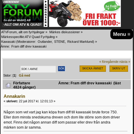
ATVForum, allt om fyrhjulingar
»
Märkes diskussioner
»
Menu ≡
Märkesspecifikt ATV Quad Fyrhjuling
»
Kawasaki
(Moderatorer:
Outlander
,
STENE
,
Rickard Marklund
) »
Ämne:
Fram diff drev kawasaki
« föregående
nästa »
SKICKA ÄMNET
SKRIV UT
Sidor: [
1
]
Gå ned
Författare
Ämne: Fram diff drev kawasaki (läst
4824 gånger)
Annakarin
«
skrivet:
22 juli 2017 kl. 12:01:13 »
Någon som vet vart jag kan köpa fram diff till kawasaki brute force 750.
Eller dom minsta snedskurna dreven och dom lite större som dom driver
emot. Finns det någon annan diff som passar eller drev från andra
märken som är samma.