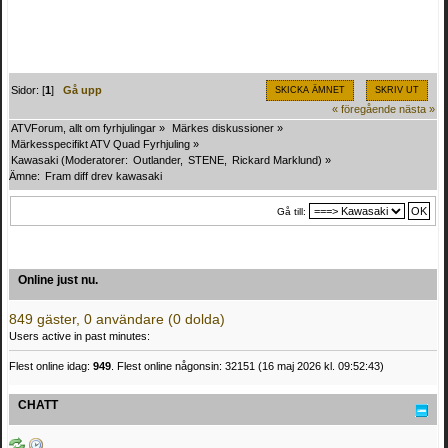
Sidor: [
1
]
Gå upp
SKICKA ÄMNET
SKRIV UT
« föregående
nästa »
ATVForum, allt om fyrhjulingar
»
Märkes diskussioner
»
Märkesspecifikt ATV Quad Fyrhjuling
»
Kawasaki
(Moderatorer:
Outlander
,
STENE
,
Rickard Marklund
) »
Ämne:
Fram diff drev kawasaki
Gå till:
Online just nu.
849 gäster, 0 användare (0 dolda)
Users active in past minutes:
Flest online idag:
949
. Flest online någonsin: 32151 (16 maj 2026 kl. 09:52:43)
CHATT