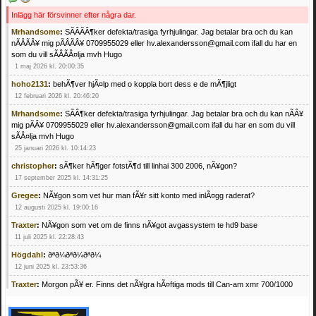
Inlägg här försvinner efter några dar.
Mrhandsome
:
SÃÂÃÂ¶ker defekta/trasiga fyrhjulingar. Jag betalar bra och du kan
nÃÂÃÂ¥ mig pÃÂÃÂ¥ 0709955029 eller hv.alexandersson@gmail.com ifall du har en
som du vill sÃÂÃÂ¤lja mvh Hugo
1 maj 2026 kl. 20:00:35
hoho2131
:
behÃ¶ver hjÃ¤lp med o koppla bort dess e de mÃ¶jligt
12 februari 2026 kl. 20:46:20
Mrhandsome
:
SÃÂ¶ker defekta/trasiga fyrhjulingar. Jag betalar bra och du kan nÃÂ¥
mig pÃÂ¥ 0709955029 eller hv.alexandersson@gmail.com ifall du har en som du vill
sÃÂ¤lja mvh Hugo
25 januari 2026 kl. 10:14:23
christopher
:
sÃ¶ker hÃ¶ger fotstÃ¶d till linhai 300 2006, nÃ¥gon?
17 september 2025 kl. 14:31:25
Gregee
:
NÃ¥gon som vet hur man fÃ¥r sitt konto med inlÃ¤gg raderat?
12 augusti 2025 kl. 19:00:16
Traxter
:
NÃ¥gon som vet om de finns nÃ¥got avgassystem te hd9 base
11 juli 2025 kl. 22:28:43
Högdahl
:
ðªð¼ðªð¼ðªð¼
12 juni 2025 kl. 23:53:36
Traxter
:
Morgon pÃ¥ er. Finns det nÃ¥gra hÃ¤ftiga mods till Can-am xmr 700/1000
24 februari 2025 kl. 10:23:25
Mrhandsome
:
SÃ¶ker defekta/trasiga fyrhjulingar. Jag betalar bra och du kan nÃ¥ mig