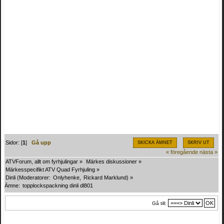
Sidor: [
1
]
Gå upp
SKICKA ÄMNET
SKRIV UT
« föregående
nästa »
ATVForum, allt om fyrhjulingar
»
Märkes diskussioner
»
Märkesspecifikt ATV Quad Fyrhjuling
»
Dinli
(Moderatorer:
Onlyhenke
,
Rickard Marklund
) »
Ämne:
topplockspackning dinli dl801
Gå till: