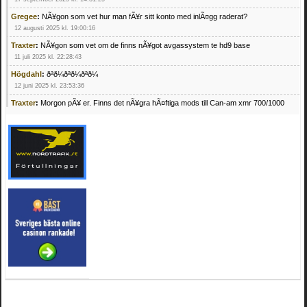
Gregee
:
NÃ¥gon som vet hur man fÃ¥r sitt konto med inlÃ¤gg raderat?
12 augusti 2025 kl. 19:00:16
Traxter
:
NÃ¥gon som vet om de finns nÃ¥got avgassystem te hd9 base
11 juli 2025 kl. 22:28:43
Högdahl
:
ðªð¼ðªð¼ðªð¼
12 juni 2025 kl. 23:53:36
Traxter
:
Morgon pÃ¥ er. Finns det nÃ¥gra hÃ¤ftiga mods till Can-am xmr 700/1000
24 februari 2025 kl. 10:23:25
Mrhandsome
:
SÃ¶ker defekta/trasiga fyrhjulingar. Jag betalar bra och du kan nÃ¥ mig
pÃ¥ 0709955029 eller hv.alexandersson@gmail.com ifall du har en som du vill sÃ¤lja
mvh Hugo
21 februari 2025 kl. 09:25:52
Oscar5
:
NÃ¥gon som vet vad man kan begÃ¤ra fÃ¶r en Honda TRX 350 FE 2005
med snÃ¶blad som fungerar utmÃ¤rkt .Har Ã¤rft den
4 februari 2025 kl. 19:20:50
Oscar5
:
44
4 februari 2025 kl. 19:15:36
Greger59
:
NÃ¤gon som vet har en Cetek 500 EFI
15 januari 2025 kl. 23:49:44
Mrhandsome
:
SÃÂ¶ker defekta/trasiga fyrhjulingar. Jag betalar bra och du kan nÃÂ¥
mig pÃÂ¥ 0709955029 eller hv.alexandersson@gmail.com ifall du har en som du vill
sÃÂ¤lja mvh Hugo