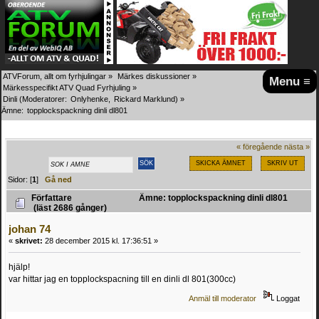
ATVForum, allt om fyrhjulingar
»
Märkes diskussioner
»
Menu ≡
Märkesspecifikt ATV Quad Fyrhjuling
»
Dinli
(Moderatorer:
Onlyhenke
,
Rickard Marklund
) »
Ämne:
topplockspackning dinli dl801
« föregående
nästa »
SKICKA ÄMNET
SKRIV UT
Sidor: [
1
]
Gå ned
Författare
Ämne: topplockspackning dinli dl801
(läst 2686 gånger)
johan 74
«
skrivet:
28 december 2015 kl. 17:36:51 »
hjälp!
var hittar jag en topplockspacning till en dinli dl 801(300cc)
Anmäl till moderator
Loggat