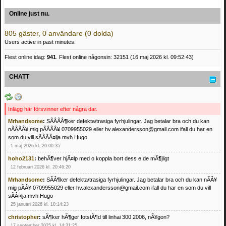
Online just nu.
805 gäster, 0 användare (0 dolda)
Users active in past minutes:
Flest online idag:
941
. Flest online någonsin: 32151 (16 maj 2026 kl. 09:52:43)
CHATT
Inlägg här försvinner efter några dar.
Mrhandsome
:
SÃÂÃÂ¶ker defekta/trasiga fyrhjulingar. Jag betalar bra och du kan
nÃÂÃÂ¥ mig pÃÂÃÂ¥ 0709955029 eller hv.alexandersson@gmail.com ifall du har en
som du vill sÃÂÃÂ¤lja mvh Hugo
1 maj 2026 kl. 20:00:35
hoho2131
:
behÃ¶ver hjÃ¤lp med o koppla bort dess e de mÃ¶jligt
12 februari 2026 kl. 20:46:20
Mrhandsome
:
SÃÂ¶ker defekta/trasiga fyrhjulingar. Jag betalar bra och du kan nÃÂ¥
mig pÃÂ¥ 0709955029 eller hv.alexandersson@gmail.com ifall du har en som du vill
sÃÂ¤lja mvh Hugo
25 januari 2026 kl. 10:14:23
christopher
:
sÃ¶ker hÃ¶ger fotstÃ¶d till linhai 300 2006, nÃ¥gon?
17 september 2025 kl. 14:31:25