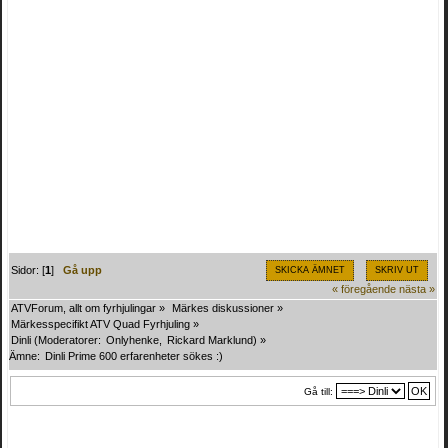
Sidor: [
1
]
Gå upp
SKICKA ÄMNET
SKRIV UT
« föregående
nästa »
ATVForum, allt om fyrhjulingar
»
Märkes diskussioner
»
Märkesspecifikt ATV Quad Fyrhjuling
»
Dinli
(Moderatorer:
Onlyhenke
,
Rickard Marklund
) »
Ämne:
Dinli Prime 600 erfarenheter sökes :)
Gå till: