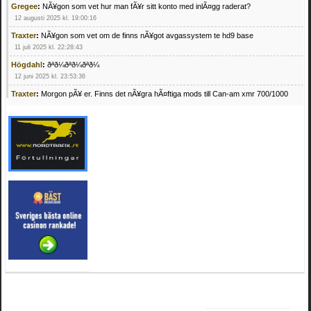
Gregee
:
NÃ¥gon som vet hur man fÃ¥r sitt konto med inlÃ¤gg raderat?
12 augusti 2025 kl. 19:00:16
Traxter
:
NÃ¥gon som vet om de finns nÃ¥got avgassystem te hd9 base
11 juli 2025 kl. 22:28:43
Högdahl
:
ðªð¼ðªð¼ðªð¼
12 juni 2025 kl. 23:53:36
Traxter
:
Morgon pÃ¥ er. Finns det nÃ¥gra hÃ¤ftiga mods till Can-am xmr 700/1000
24 februari 2025 kl. 10:23:25
Mrhandsome
:
SÃ¶ker defekta/trasiga fyrhjulingar. Jag betalar bra och du kan nÃ¥ mig
pÃ¥ 0709955029 eller hv.alexandersson@gmail.com ifall du har en som du vill sÃ¤lja
mvh Hugo
21 februari 2025 kl. 09:25:52
Oscar5
:
NÃ¥gon som vet vad man kan begÃ¤ra fÃ¶r en Honda TRX 350 FE 2005
med snÃ¶blad som fungerar utmÃ¤rkt .Har Ã¤rft den
4 februari 2025 kl. 19:20:50
Oscar5
:
44
4 februari 2025 kl. 19:15:36
Greger59
:
NÃ¤gon som vet har en Cetek 500 EFI
15 januari 2025 kl. 23:49:44
Mrhandsome
:
SÃÂ¶ker defekta/trasiga fyrhjulingar. Jag betalar bra och du kan nÃÂ¥
mig pÃÂ¥ 0709955029 eller hv.alexandersson@gmail.com ifall du har en som du vill
sÃÂ¤lja mvh Hugo
4 januari 2025 kl. 00:28:39