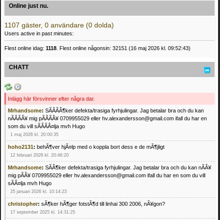
Online just nu.
1107 gäster, 0 användare (0 dolda)
Users active in past minutes:
Flest online idag:
1118
. Flest online någonsin: 32151 (16 maj 2026 kl. 09:52:43)
CHATT
Inlägg här försvinner efter några dar.
Mrhandsome
:
SÃÂÃÂ¶ker defekta/trasiga fyrhjulingar. Jag betalar bra och du kan
nÃÂÃÂ¥ mig pÃÂÃÂ¥ 0709955029 eller hv.alexandersson@gmail.com ifall du har en
som du vill sÃÂÃÂ¤lja mvh Hugo
1 maj 2026 kl. 20:00:35
hoho2131
:
behÃ¶ver hjÃ¤lp med o koppla bort dess e de mÃ¶jligt
12 februari 2026 kl. 20:46:20
Mrhandsome
:
SÃÂ¶ker defekta/trasiga fyrhjulingar. Jag betalar bra och du kan nÃÂ¥
mig pÃÂ¥ 0709955029 eller hv.alexandersson@gmail.com ifall du har en som du vill
sÃÂ¤lja mvh Hugo
25 januari 2026 kl. 10:14:23
christopher
:
sÃ¶ker hÃ¶ger fotstÃ¶d till linhai 300 2006, nÃ¥gon?
17 september 2025 kl. 14:31:25