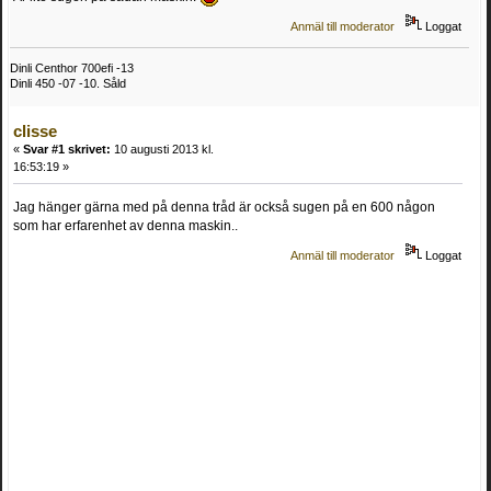
Anmäl till moderator
Loggat
Dinli Centhor 700efi -13
Dinli 450 -07 -10. Såld
clisse
«
Svar #1 skrivet:
10 augusti 2013 kl.
16:53:19 »
Jag hänger gärna med på denna tråd är också sugen på en 600 någon
som har erfarenhet av denna maskin..
Anmäl till moderator
Loggat