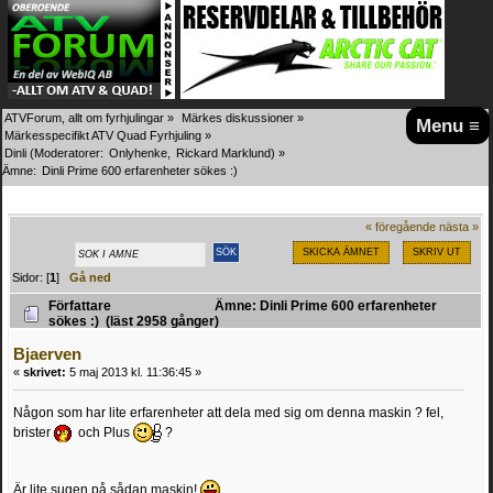
ATVForum, allt om fyrhjulingar
»
Märkes diskussioner
»
Menu ≡
Märkesspecifikt ATV Quad Fyrhjuling
»
Dinli
(Moderatorer:
Onlyhenke
,
Rickard Marklund
) »
Ämne:
Dinli Prime 600 erfarenheter sökes :)
« föregående
nästa »
SKICKA ÄMNET
SKRIV UT
Sidor: [
1
]
Gå ned
Författare
Ämne: Dinli Prime 600 erfarenheter
sökes :) (läst 2958 gånger)
Bjaerven
«
skrivet:
5 maj 2013 kl. 11:36:45 »
Någon som har lite erfarenheter att dela med sig om denna maskin ? fel,
brister
och Plus
?
Är lite sugen på sådan maskin!