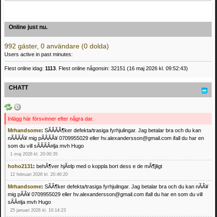
Online just nu.
992 gäster, 0 användare (0 dolda)
Users active in past minutes:
Flest online idag:
1113
. Flest online någonsin: 32151 (16 maj 2026 kl. 09:52:43)
CHATT
Inlägg här försvinner efter några dar.
Mrhandsome
:
SÃÂÃÂ¶ker defekta/trasiga fyrhjulingar. Jag betalar bra och du kan
nÃÂÃÂ¥ mig pÃÂÃÂ¥ 0709955029 eller hv.alexandersson@gmail.com ifall du har en
som du vill sÃÂÃÂ¤lja mvh Hugo
1 maj 2026 kl. 20:00:35
hoho2131
:
behÃ¶ver hjÃ¤lp med o koppla bort dess e de mÃ¶jligt
12 februari 2026 kl. 20:46:20
Mrhandsome
:
SÃÂ¶ker defekta/trasiga fyrhjulingar. Jag betalar bra och du kan nÃÂ¥
mig pÃÂ¥ 0709955029 eller hv.alexandersson@gmail.com ifall du har en som du vill
sÃÂ¤lja mvh Hugo
25 januari 2026 kl. 10:14:23