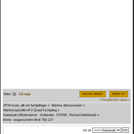
Sidor: [
1
]
Gå upp
SKICKA ÄMNET
SKRIV UT
« föregående
nästa »
ATVForum, allt om fyrhjulingar
»
Märkes diskussioner
»
Märkesspecifikt ATV Quad Fyrhjuling
»
Kawasaki
(Moderatorer:
Outlander
,
STENE
,
Rickard Marklund
) »
Ämne:
avgassystem till bf 750-12?
Gå till: