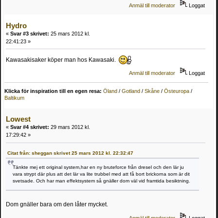
Anmäl till moderator
Loggat
Hydro
«
Svar #3 skrivet:
25 mars 2012 kl.
22:41:23 »
Kawasakisaker köper man hos Kawasaki.
Anmäl till moderator
Loggat
Klicka för inspiration till en egen resa:
Öland
/
Gotland
/
Skåne
/
Östeuropa
/
Baltikum
Lowest
«
Svar #4 skrivet:
29 mars 2012 kl.
17:29:42 »
Citat från: sheggan skrivet 25 mars 2012 kl. 22:32:47
Tänkte mej ett original system,har en ny bruteforce från dresel och den lär ju
vara strypt där plus att det lär va lite trubbel med att få bort brickorna som är dit
svetsade. Och har man effektsystem så gnäller dom väl vid framtida besiktning.
Dom gnäller bara om den låter mycket.
Anmäl till moderator
Loggat