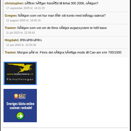
christopher
:
sÃ¶ker hÃ¶ger fotstÃ¶d till linhai 300 2006, nÃ¥gon?
17 september 2025 kl. 14:31:25
Gregee
:
NÃ¥gon som vet hur man fÃ¥r sitt konto med inlÃ¤gg raderat?
12 augusti 2025 kl. 19:00:16
Traxter
:
NÃ¥gon som vet om de finns nÃ¥got avgassystem te hd9 base
11 juli 2025 kl. 22:28:43
Högdahl
:
ðªð¼ðªð¼ðªð¼
12 juni 2025 kl. 23:53:36
Traxter
:
Morgon pÃ¥ er. Finns det nÃ¥gra hÃ¤ftiga mods till Can-am xmr 700/1000
24 februari 2025 kl. 10:23:25
Mrhandsome
:
SÃ¶ker defekta/trasiga fyrhjulingar. Jag betalar bra och du kan nÃ¥ mig
pÃ¥ 0709955029 eller hv.alexandersson@gmail.com ifall du har en som du vill sÃ¤lja
mvh Hugo
21 februari 2025 kl. 09:25:52
Oscar5
:
NÃ¥gon som vet vad man kan begÃ¤ra fÃ¶r en Honda TRX 350 FE 2005
med snÃ¶blad som fungerar utmÃ¤rkt .Har Ã¤rft den
4 februari 2025 kl. 19:20:50
Oscar5
:
44
4 februari 2025 kl. 19:15:36
Greger59
:
NÃ¤gon som vet har en Cetek 500 EFI
15 januari 2025 kl. 23:49:44
Mrhandsome
:
SÃÂ¶ker defekta/trasiga fyrhjulingar. Jag betalar bra och du kan nÃÂ¥