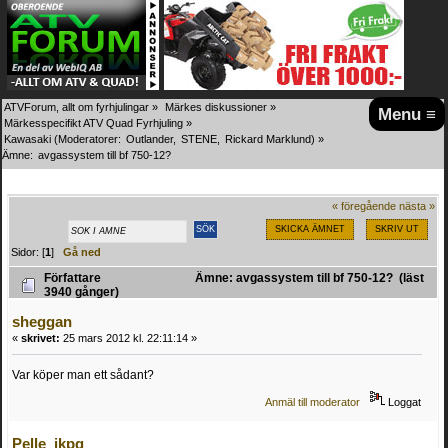
ATVForum, allt om fyrhjulingar
»
Märkes diskussioner
»
Menu ≡
Märkesspecifikt ATV Quad Fyrhjuling
»
Kawasaki
(Moderatorer:
Outlander
,
STENE
,
Rickard Marklund
) »
Ämne:
avgassystem till bf 750-12?
« föregående
nästa »
SKICKA ÄMNET
SKRIV UT
Sidor: [
1
]
Gå ned
Författare
Ämne: avgassystem till bf 750-12? (läst
3940 gånger)
sheggan
«
skrivet:
25 mars 2012 kl. 22:11:14 »
Var köper man ett sådant?
Anmäl till moderator
Loggat
Pelle_jkpg