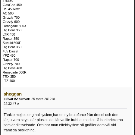
Trx350
GasGas 450
DS 450xmx
AC 500
Grizzly 700
Grizzly 600
Renegade 800X
Big Bear 350
LTR 450
Raptor 350
Suzuki 500F
Big Bear 350
455 Diesel
YFZ 450
Raptor 700
Grizzly 700
Big Boss 400
Renegade 800R
TRX 350
LTZ 400
sheggan
«
Svar #2 skrivet:
25 mars 2012 kl.
22:32:47 »
Tänkte mej ett original system,har en ny bruteforce från dresel och den
lär ju vara strypt där plus att det lär va lite trubbel med att få bort brickorna
som är dit svetsade. Och har man effektsystem så gnäller dom väl vid
framtida besiktning.