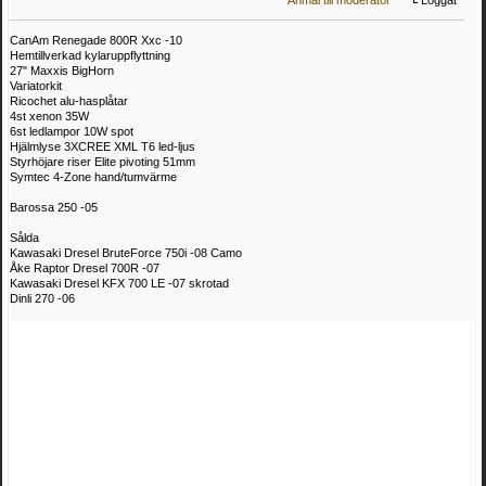
CanAm Renegade 800R Xxc -10
Hemtillverkad kylaruppflyttning
27" Maxxis BigHorn
Variatorkit
Ricochet alu-hasplåtar
4st xenon 35W
6st ledlampor 10W spot
Hjälmlyse 3XCREE XML T6 led-ljus
Styrhöjare riser Elite pivoting 51mm
Symtec 4-Zone hand/tumvärme
Barossa 250 -05
Sålda
Kawasaki Dresel BruteForce 750i -08 Camo
Åke Raptor Dresel 700R -07
Kawasaki Dresel KFX 700 LE -07 skrotad
Dinli 270 -06