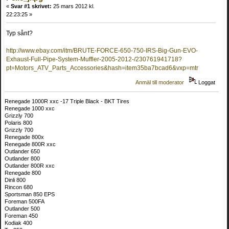
«
Svar #1 skrivet:
25 mars 2012 kl.
22:23:25 »
Typ sånt?
http://www.ebay.com/itm/BRUTE-FORCE-650-750-IRS-Big-Gun-EVO-
Exhaust-Full-Pipe-System-Muffler-2005-2012-/230761941718?
pt=Motors_ATV_Parts_Accessories&hash=item35ba7bcad6&vxp=mtr
Anmäl till moderator
Loggat
Renegade 1000R xxc -17 Triple Black - BKT Tires
Renegade 1000 xxc
Grizzly 700
Polaris 800
Grizzly 700
Renegade 800x
Renegade 800R xxc
Outlander 650
Outlander 800
Outlander 800R xxc
Renegade 800
Dinli 800
Rincon 680
Sportsman 850 EPS
Foreman 500FA
Outlander 500
Foreman 450
Kodiak 400