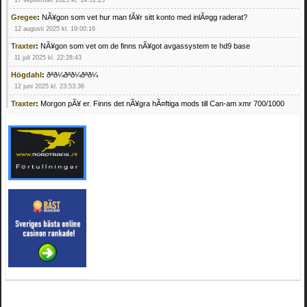
17 september 2025 kl. 14:31:25
Gregee
:
NÃ¥gon som vet hur man fÃ¥r sitt konto med inlÃ¤gg raderat?
12 augusti 2025 kl. 19:00:16
Traxter
:
NÃ¥gon som vet om de finns nÃ¥got avgassystem te hd9 base
11 juli 2025 kl. 22:28:43
Högdahl
:
ðªð¼ðªð¼ðªð¼
12 juni 2025 kl. 23:53:36
Traxter
:
Morgon pÃ¥ er. Finns det nÃ¥gra hÃ¤ftiga mods till Can-am xmr 700/1000
24 februari 2025 kl. 10:23:25
Mrhandsome
:
SÃ¶ker defekta/trasiga fyrhjulingar. Jag betalar bra och du kan nÃ¥ mig
pÃ¥ 0709955029 eller hv.alexandersson@gmail.com ifall du har en som du vill sÃ¤lja
mvh Hugo
21 februari 2025 kl. 09:25:52
Oscar5
:
NÃ¥gon som vet vad man kan begÃ¤ra fÃ¶r en Honda TRX 350 FE 2005
med snÃ¶blad som fungerar utmÃ¤rkt .Har Ã¤rft den
4 februari 2025 kl. 19:20:50
Oscar5
:
44
4 februari 2025 kl. 19:15:36
Greger59
:
NÃ¤gon som vet har en Cetek 500 EFI
15 januari 2025 kl. 23:49:44
Mrhandsome
:
SÃÂ¶ker defekta/trasiga fyrhjulingar. Jag betalar bra och du kan nÃÂ¥
mig pÃÂ¥ 0709955029 eller hv.alexandersson@gmail.com ifall du har en som du vill
sÃÂ¤lja mvh Hugo