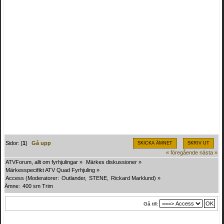
Sidor: [
1
]
Gå upp
SKICKA ÄMNET
SKRIV UT
« föregående
nästa »
ATVForum, allt om fyrhjulingar
»
Märkes diskussioner
»
Märkesspecifikt ATV Quad Fyrhjuling
»
Access
(Moderatorer:
Outlander
,
STENE
,
Rickard Marklund
) »
Ämne:
400 sm Trim
Gå till: