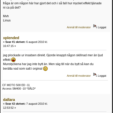
fråga är om någon här har gjort det och i så fall hur mycket effekt tjänade
ni ca på det?
Mvh
Linus
Anmäl till moderator
Loggat
xplended
«
Svar #1 skrivet:
6 augusti 2010 kl.
16:47:15 »
jag plockade ur insatsen direkt. Gjorde knappt någon skillnad mer än ljud
effekt
Munstyckena har jag inte bytt än. Men säg till när du bytt så kan du
berätta vad som satt i orginal
Anmäl till moderator
Loggat
CF MOTO 500 ED -11
Access SM400 -10 *SÅLD*
dallara
«
Svar #2 skrivet:
7 augusti 2010 kl.
12:53:52 »