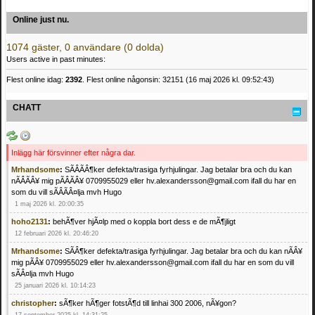
Online just nu.
1074 gäster, 0 användare (0 dolda)
Users active in past minutes:
Flest online idag:
2392
. Flest online någonsin: 32151 (16 maj 2026 kl. 09:52:43)
CHATT
Inlägg här försvinner efter några dar.
Mrhandsome
:
SÃÂÃÂ¶ker defekta/trasiga fyrhjulingar. Jag betalar bra och du kan
nÃÂÃÂ¥ mig pÃÂÃÂ¥ 0709955029 eller hv.alexandersson@gmail.com ifall du har en
som du vill sÃÂÃÂ¤lja mvh Hugo
1 maj 2026 kl. 20:00:35
hoho2131
:
behÃ¶ver hjÃ¤lp med o koppla bort dess e de mÃ¶jligt
12 februari 2026 kl. 20:46:20
Mrhandsome
:
SÃÂ¶ker defekta/trasiga fyrhjulingar. Jag betalar bra och du kan nÃÂ¥
mig pÃÂ¥ 0709955029 eller hv.alexandersson@gmail.com ifall du har en som du vill
sÃÂ¤lja mvh Hugo
25 januari 2026 kl. 10:14:23
christopher
:
sÃ¶ker hÃ¶ger fotstÃ¶d till linhai 300 2006, nÃ¥gon?