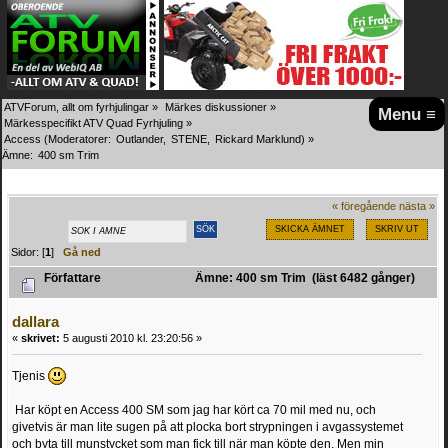
ATVForum, allt om fyrhjulingar
»
Märkes diskussioner
»
Menu ≡
Märkesspecifikt ATV Quad Fyrhjuling
»
Access
(Moderatorer:
Outlander
,
STENE
,
Rickard Marklund
) »
Ämne:
400 sm Trim
« föregående
nästa »
SKICKA ÄMNET
SKRIV UT
Sidor: [
1
]
Gå ned
Författare
Ämne: 400 sm Trim (läst 6482 gånger)
dallara
«
skrivet:
5 augusti 2010 kl. 23:20:56 »
Tjenis
Har köpt en Access 400 SM som jag har kört ca 70 mil med nu, och
givetvis är man lite sugen på att plocka bort strypningen i avgassystemet
och byta till munstycket som man fick till när man köpte den. Men min