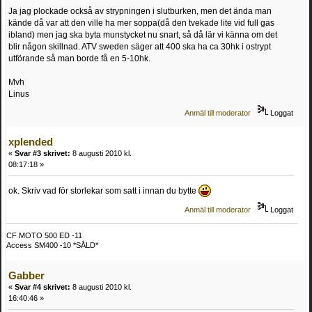
Ja jag plockade också av strypningen i slutburken, men det ända man
kände då var att den ville ha mer soppa(då den tvekade lite vid full gas
ibland) men jag ska byta munstycket nu snart, så då lär vi känna om det
blir någon skillnad. ATV sweden säger att 400 ska ha ca 30hk i ostrypt
utförande så man borde få en 5-10hk.
Mvh
Linus
Anmäl till moderator
Loggat
xplended
«
Svar #3 skrivet:
8 augusti 2010 kl.
08:17:18 »
ok. Skriv vad för storlekar som satt i innan du bytte
Anmäl till moderator
Loggat
CF MOTO 500 ED -11
Access SM400 -10 *SÅLD*
Gabber
«
Svar #4 skrivet:
8 augusti 2010 kl.
16:40:46 »