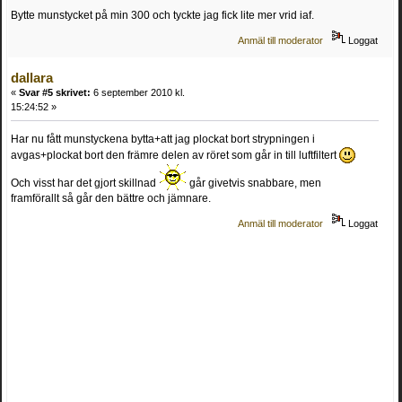
Bytte munstycket på min 300 och tyckte jag fick lite mer vrid iaf.
Anmäl till moderator
Loggat
dallara
«
Svar #5 skrivet:
6 september 2010 kl.
15:24:52 »
Har nu fått munstyckena bytta+att jag plockat bort strypningen i
avgas+plockat bort den främre delen av röret som går in till luftfiltert
Och visst har det gjort skillnad
går givetvis snabbare, men
framförallt så går den bättre och jämnare.
Anmäl till moderator
Loggat