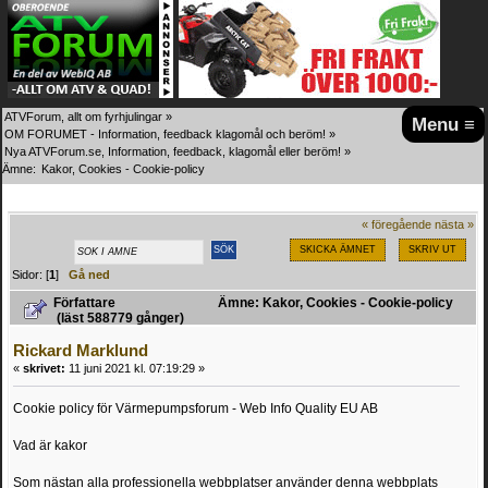
ATVForum, allt om fyrhjulingar
»
Menu ≡
OM FORUMET - Information, feedback klagomål och beröm!
»
Nya ATVForum.se, Information, feedback, klagomål eller beröm!
»
Ämne:
Kakor, Cookies - Cookie-policy
« föregående
nästa »
SKICKA ÄMNET
SKRIV UT
Sidor: [
1
]
Gå ned
Författare
Ämne: Kakor, Cookies - Cookie-policy
(läst 588779 gånger)
Rickard Marklund
«
skrivet:
11 juni 2021 kl. 07:19:29 »
Cookie policy för Värmepumpsforum - Web Info Quality EU AB
Vad är kakor
Som nästan alla professionella webbplatser använder denna webbplats