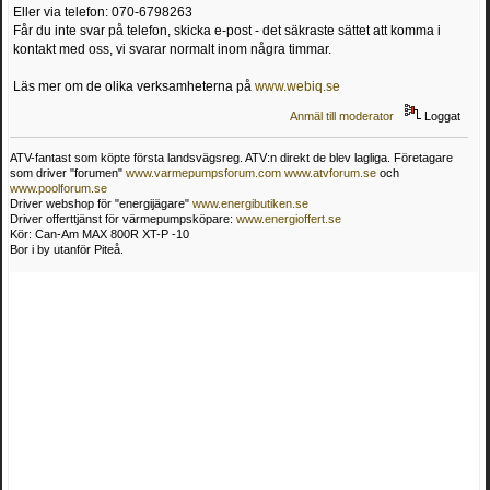
Eller via telefon: 070-6798263
Får du inte svar på telefon, skicka e-post - det säkraste sättet att komma i
kontakt med oss, vi svarar normalt inom några timmar.
Läs mer om de olika verksamheterna på
www.webiq.se
Anmäl till moderator
Loggat
ATV-fantast som köpte första landsvägsreg. ATV:n direkt de blev lagliga. Företagare
som driver "forumen"
www.varmepumpsforum.com
www.atvforum.se
och
www.poolforum.se
Driver webshop för "energijägare"
www.energibutiken.se
Driver offerttjänst för värmepumpsköpare:
www.energioffert.se
Kör: Can-Am MAX 800R XT-P -10
Bor i by utanför Piteå.