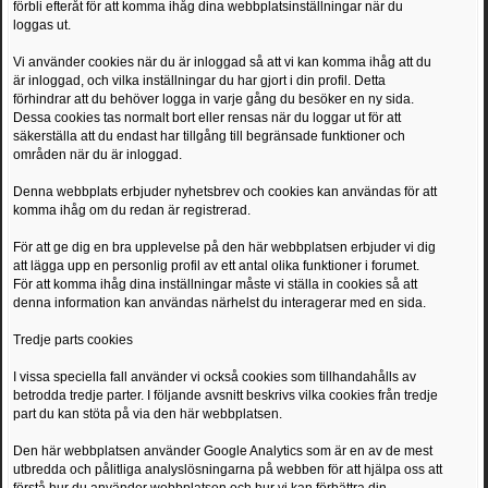
förbli efteråt för att komma ihåg dina webbplatsinställningar när du
loggas ut.
Vi använder cookies när du är inloggad så att vi kan komma ihåg att du
är inloggad, och vilka inställningar du har gjort i din profil. Detta
förhindrar att du behöver logga in varje gång du besöker en ny sida.
Dessa cookies tas normalt bort eller rensas när du loggar ut för att
säkerställa att du endast har tillgång till begränsade funktioner och
områden när du är inloggad.
Denna webbplats erbjuder nyhetsbrev och cookies kan användas för att
komma ihåg om du redan är registrerad.
För att ge dig en bra upplevelse på den här webbplatsen erbjuder vi dig
att lägga upp en personlig profil av ett antal olika funktioner i forumet.
För att komma ihåg dina inställningar måste vi ställa in cookies så att
denna information kan användas närhelst du interagerar med en sida.
Tredje parts cookies
I vissa speciella fall använder vi också cookies som tillhandahålls av
betrodda tredje parter. I följande avsnitt beskrivs vilka cookies från tredje
part du kan stöta på via den här webbplatsen.
Den här webbplatsen använder Google Analytics som är en av de mest
utbredda och pålitliga analyslösningarna på webben för att hjälpa oss att