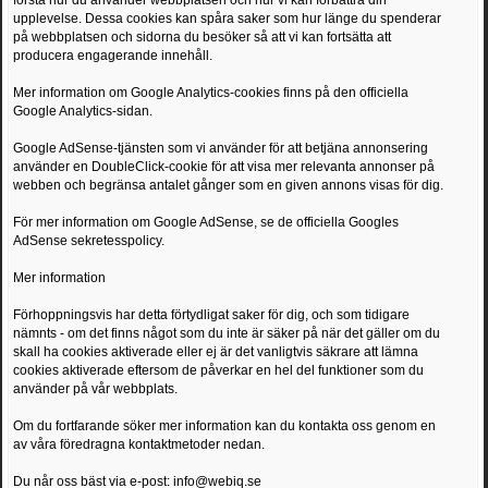
förstå hur du använder webbplatsen och hur vi kan förbättra din
upplevelse. Dessa cookies kan spåra saker som hur länge du spenderar
på webbplatsen och sidorna du besöker så att vi kan fortsätta att
producera engagerande innehåll.
Mer information om Google Analytics-cookies finns på den officiella
Google Analytics-sidan.
Google AdSense-tjänsten som vi använder för att betjäna annonsering
använder en DoubleClick-cookie för att visa mer relevanta annonser på
webben och begränsa antalet gånger som en given annons visas för dig.
För mer information om Google AdSense, se de officiella Googles
AdSense sekretesspolicy.
Mer information
Förhoppningsvis har detta förtydligat saker för dig, och som tidigare
nämnts - om det finns något som du inte är säker på när det gäller om du
skall ha cookies aktiverade eller ej är det vanligtvis säkrare att lämna
cookies aktiverade eftersom de påverkar en hel del funktioner som du
använder på vår webbplats.
Om du fortfarande söker mer information kan du kontakta oss genom en
av våra föredragna kontaktmetoder nedan.
Du når oss bäst via e-post: info@webiq.se