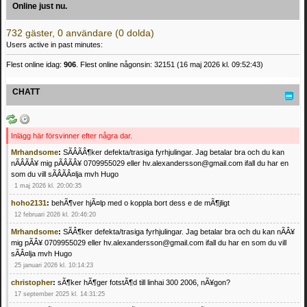
Online just nu.
732 gäster, 0 användare (0 dolda)
Users active in past minutes:
Flest online idag:
906
. Flest online någonsin: 32151 (16 maj 2026 kl. 09:52:43)
CHATT
Inlägg här försvinner efter några dar.
Mrhandsome
:
SÃÂÃÂ¶ker defekta/trasiga fyrhjulingar. Jag betalar bra och du kan
nÃÂÃÂ¥ mig pÃÂÃÂ¥ 0709955029 eller hv.alexandersson@gmail.com ifall du har en
som du vill sÃÂÃÂ¤lja mvh Hugo
1 maj 2026 kl. 20:00:35
hoho2131
:
behÃ¶ver hjÃ¤lp med o koppla bort dess e de mÃ¶jligt
12 februari 2026 kl. 20:46:20
Mrhandsome
:
SÃÂ¶ker defekta/trasiga fyrhjulingar. Jag betalar bra och du kan nÃÂ¥
mig pÃÂ¥ 0709955029 eller hv.alexandersson@gmail.com ifall du har en som du vill
sÃÂ¤lja mvh Hugo
25 januari 2026 kl. 10:14:23
christopher
:
sÃ¶ker hÃ¶ger fotstÃ¶d till linhai 300 2006, nÃ¥gon?
17 september 2025 kl. 14:31:25