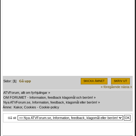
Sidor: [
1
]
Gå upp
SKICKA ÄMNET
SKRIV UT
« föregående
nästa »
ATVForum, allt om fyrhjulingar
»
OM FORUMET - Information, feedback klagomål och beröm!
»
Nya ATVForum.se, Information, feedback, klagomål eller beröm!
»
Ämne:
Kakor, Cookies - Cookie-policy
Gå till: