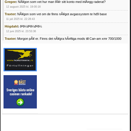
Gregee
:
NÃ¥gon som vet hur man fÃ¥r sitt konto med inlÃ¤gg raderat?
12 augusti 2025 kl. 19:00:16
Traxter
:
NÃ¥gon som vet om de finns nÃ¥got avgassystem te hd9 base
11 juli 2025 kl. 22:28:43
Högdahl
:
ðªð¼ðªð¼ðªð¼
12 juni 2025 kl. 23:53:36
Traxter
:
Morgon pÃ¥ er. Finns det nÃ¥gra hÃ¤ftiga mods till Can-am xmr 700/1000
24 februari 2025 kl. 10:23:25
Mrhandsome
:
SÃ¶ker defekta/trasiga fyrhjulingar. Jag betalar bra och du kan nÃ¥ mig
pÃ¥ 0709955029 eller hv.alexandersson@gmail.com ifall du har en som du vill sÃ¤lja
mvh Hugo
21 februari 2025 kl. 09:25:52
Oscar5
:
NÃ¥gon som vet vad man kan begÃ¤ra fÃ¶r en Honda TRX 350 FE 2005
med snÃ¶blad som fungerar utmÃ¤rkt .Har Ã¤rft den
4 februari 2025 kl. 19:20:50
Oscar5
:
44
4 februari 2025 kl. 19:15:36
Greger59
:
NÃ¤gon som vet har en Cetek 500 EFI
15 januari 2025 kl. 23:49:44
Mrhandsome
:
SÃÂ¶ker defekta/trasiga fyrhjulingar. Jag betalar bra och du kan nÃÂ¥
mig pÃÂ¥ 0709955029 eller hv.alexandersson@gmail.com ifall du har en som du vill
sÃÂ¤lja mvh Hugo
4 januari 2025 kl. 00:28:39