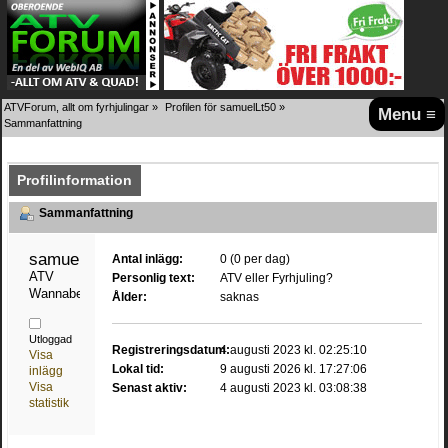
ATVForum, allt om fyrhjulingar
»
Profilen för samuelLt50
»
Menu ≡
Sammanfattning
Profilinformation
Sammanfattning
samuelLt50 
Antal inlägg:
0 (0 per dag)
ATV 
Personlig text:
ATV eller Fyrhjuling?
Wannabe
Ålder:
saknas
Utloggad
Registreringsdatum:
4 augusti 2023 kl. 02:25:10
Visa
Lokal tid:
9 augusti 2026 kl. 17:27:06
inlägg
Visa
Senast aktiv:
4 augusti 2023 kl. 03:08:38
statistik