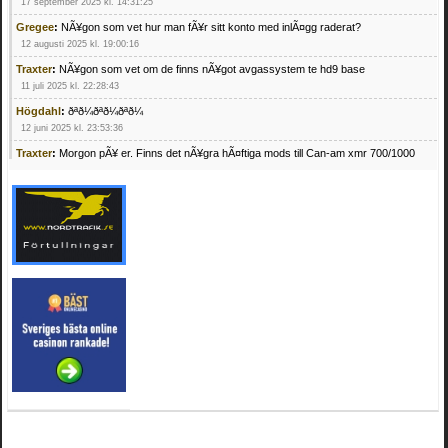
17 september 2025 kl. 14:31:25
Gregee
:
NÃ¥gon som vet hur man fÃ¥r sitt konto med inlÃ¤gg raderat?
12 augusti 2025 kl. 19:00:16
Traxter
:
NÃ¥gon som vet om de finns nÃ¥got avgassystem te hd9 base
11 juli 2025 kl. 22:28:43
Högdahl
:
ðªð¼ðªð¼ðªð¼
12 juni 2025 kl. 23:53:36
Traxter
:
Morgon pÃ¥ er. Finns det nÃ¥gra hÃ¤ftiga mods till Can-am xmr 700/1000
24 februari 2025 kl. 10:23:25
Mrhandsome
:
SÃ¶ker defekta/trasiga fyrhjulingar. Jag betalar bra och du kan nÃ¥ mig
pÃ¥ 0709955029 eller hv.alexandersson@gmail.com ifall du har en som du vill sÃ¤lja
mvh Hugo
21 februari 2025 kl. 09:25:52
Oscar5
:
NÃ¥gon som vet vad man kan begÃ¤ra fÃ¶r en Honda TRX 350 FE 2005
med snÃ¶blad som fungerar utmÃ¤rkt .Har Ã¤rft den
4 februari 2025 kl. 19:20:50
Oscar5
:
44
4 februari 2025 kl. 19:15:36
Greger59
:
NÃ¤gon som vet har en Cetek 500 EFI
15 januari 2025 kl. 23:49:44
Mrhandsome
:
SÃÂ¶ker defekta/trasiga fyrhjulingar. Jag betalar bra och du kan nÃÂ¥
mig pÃÂ¥ 0709955029 eller hv.alexandersson@gmail.com ifall du har en som du vill
sÃÂ¤lja mvh Hugo