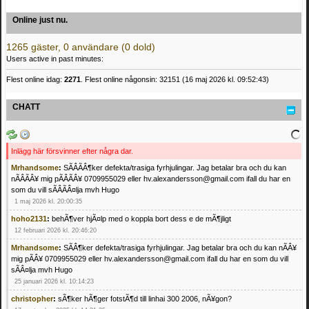
Online just nu.
1265 gäster, 0 användare (0 dold)
Users active in past minutes:
Flest online idag:
2271
. Flest online någonsin: 32151 (16 maj 2026 kl. 09:52:43)
CHATT
Inlägg här försvinner efter några dar.
Mrhandsome
:
SÃÂÃÂ¶ker defekta/trasiga fyrhjulingar. Jag betalar bra och du kan
nÃÂÃÂ¥ mig pÃÂÃÂ¥ 0709955029 eller hv.alexandersson@gmail.com ifall du har en
som du vill sÃÂÃÂ¤lja mvh Hugo
1 maj 2026 kl. 20:00:35
hoho2131
:
behÃ¶ver hjÃ¤lp med o koppla bort dess e de mÃ¶jligt
12 februari 2026 kl. 20:46:20
Mrhandsome
:
SÃÂ¶ker defekta/trasiga fyrhjulingar. Jag betalar bra och du kan nÃÂ¥
mig pÃÂ¥ 0709955029 eller hv.alexandersson@gmail.com ifall du har en som du vill
sÃÂ¤lja mvh Hugo
25 januari 2026 kl. 10:14:23
christopher
:
sÃ¶ker hÃ¶ger fotstÃ¶d till linhai 300 2006, nÃ¥gon?