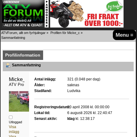
ATVForum, allt om fyrhjulingar
»
Profilen för Micke_c
»
Menu ≡
Sammanfattning
Profilinformation
Sammanfattning
Micke_c 
Antal inlägg:
321 (0.048 per dag)
ATV Pro
Ålder:
saknas
Stad/land:
Ludvika
Registreringsdatum:
20 april 2008 kl. 00:00:00
Lokal tid:
6 augusti 2026 kl. 22:40:47
Senast aktiv:
Idag
kl. 12:38:17
Utloggad
Visa
inlägg
Visa