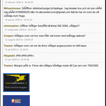
12 februari 2026 kl. 20:46:20
Mrhandsome
:
SÃÂ¶ker defekta/trasiga fyrhjulingar. Jag betalar bra och du kan nÃÂ¥
mig pÃÂ¥ 0709955029 eller hv.alexandersson@gmail.com ifall du har en som du vill
sÃÂ¤lja mvh Hugo
25 januari 2026 kl. 10:14:23
christopher
:
sÃ¶ker hÃ¶ger fotstÃ¶d till linhai 300 2006, nÃ¥gon?
17 september 2025 kl. 14:31:25
Gregee
:
NÃ¥gon som vet hur man fÃ¥r sitt konto med inlÃ¤gg raderat?
12 augusti 2025 kl. 19:00:16
Traxter
:
NÃ¥gon som vet om de finns nÃ¥got avgassystem te hd9 base
11 juli 2025 kl. 22:28:43
Högdahl
:
ðªð¼ðªð¼ðªð¼
12 juni 2025 kl. 23:53:36
Traxter
:
Morgon pÃ¥ er. Finns det nÃ¥gra hÃ¤ftiga mods till Can-am xmr 700/1000
24 februari 2025 kl. 10:23:25
Mrhandsome
:
SÃ¶ker defekta/trasiga fyrhjulingar. Jag betalar bra och du kan nÃ¥ mig
pÃ¥ 0709955029 eller hv.alexandersson@gmail.com ifall du har en som du vill sÃ¤lja
mvh Hugo
21 februari 2025 kl. 09:25:52
Oscar5
:
NÃ¥gon som vet vad man kan begÃ¤ra fÃ¶r en Honda TRX 350 FE 2005
med snÃ¶blad som fungerar utmÃ¤rkt .Har Ã¤rft den
4 februari 2025 kl. 19:20:50