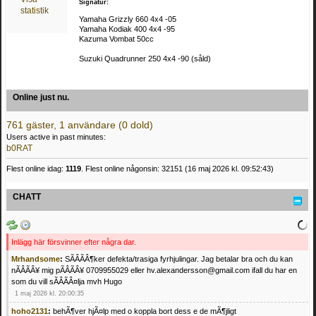
Signatur:
statistik
Yamaha Grizzly 660 4x4 -05
Yamaha Kodiak 400 4x4 -95
Kazuma Vombat 50cc
Suzuki Quadrunner 250 4x4 -90 (såld)
Online just nu.
761 gäster, 1 användare (0 dold)
Users active in past minutes:
b0RAT
Flest online idag:
1119
. Flest online någonsin: 32151 (16 maj 2026 kl. 09:52:43)
CHATT
Inlägg här försvinner efter några dar.
Mrhandsome
:
SÃÂÃÂ¶ker defekta/trasiga fyrhjulingar. Jag betalar bra och du kan
nÃÂÃÂ¥ mig pÃÂÃÂ¥ 0709955029 eller hv.alexandersson@gmail.com ifall du har en
som du vill sÃÂÃÂ¤lja mvh Hugo
1 maj 2026 kl. 20:00:35
hoho2131
:
behÃ¶ver hjÃ¤lp med o koppla bort dess e de mÃ¶jligt