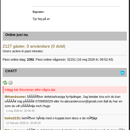
Signatur:
Tjo hej på er
Online just nu.
2127 gäster, 0 användare (0 dold)
Users active in past minutes:
Flest online idag:
2392
. Flest online någonsin: 32151 (16 maj 2026 kl. 09:52:43)
CHATT
Inlägg här försvinner efter några dar.
Mrhandsome
:
SÃÂÃÂ¶ker defekta/trasiga fyrhjulingar. Jag betalar bra och du kan
nÃÂÃÂ¥ mig pÃÂÃÂ¥ 0709955029 eller hv.alexandersson@gmail.com ifall du har en
som du vill sÃÂÃÂ¤lja mvh Hugo
1 maj 2026 kl. 20:00:35
hoho2131
:
behÃ¶ver hjÃ¤lp med o koppla bort dess e de mÃ¶jligt
12 februari 2026 kl. 20:46:20