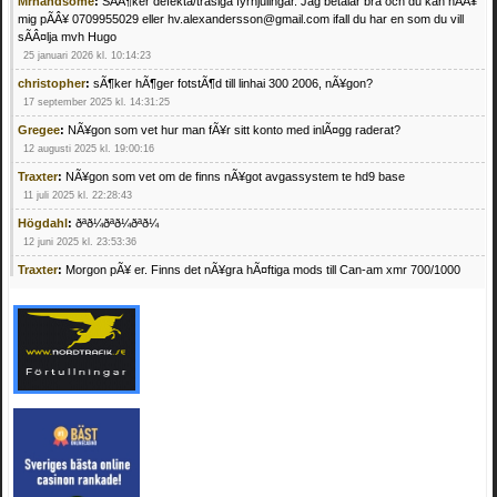
Mrhandsome
:
SÃÂ¶ker defekta/trasiga fyrhjulingar. Jag betalar bra och du kan nÃÂ¥
mig pÃÂ¥ 0709955029 eller hv.alexandersson@gmail.com ifall du har en som du vill
sÃÂ¤lja mvh Hugo
25 januari 2026 kl. 10:14:23
christopher
:
sÃ¶ker hÃ¶ger fotstÃ¶d till linhai 300 2006, nÃ¥gon?
17 september 2025 kl. 14:31:25
Gregee
:
NÃ¥gon som vet hur man fÃ¥r sitt konto med inlÃ¤gg raderat?
12 augusti 2025 kl. 19:00:16
Traxter
:
NÃ¥gon som vet om de finns nÃ¥got avgassystem te hd9 base
11 juli 2025 kl. 22:28:43
Högdahl
:
ðªð¼ðªð¼ðªð¼
12 juni 2025 kl. 23:53:36
Traxter
:
Morgon pÃ¥ er. Finns det nÃ¥gra hÃ¤ftiga mods till Can-am xmr 700/1000
24 februari 2025 kl. 10:23:25
Mrhandsome
:
SÃ¶ker defekta/trasiga fyrhjulingar. Jag betalar bra och du kan nÃ¥ mig
pÃ¥ 0709955029 eller hv.alexandersson@gmail.com ifall du har en som du vill sÃ¤lja
mvh Hugo
21 februari 2025 kl. 09:25:52
Oscar5
:
NÃ¥gon som vet vad man kan begÃ¤ra fÃ¶r en Honda TRX 350 FE 2005
med snÃ¶blad som fungerar utmÃ¤rkt .Har Ã¤rft den
4 februari 2025 kl. 19:20:50
Oscar5
:
44
4 februari 2025 kl. 19:15:36