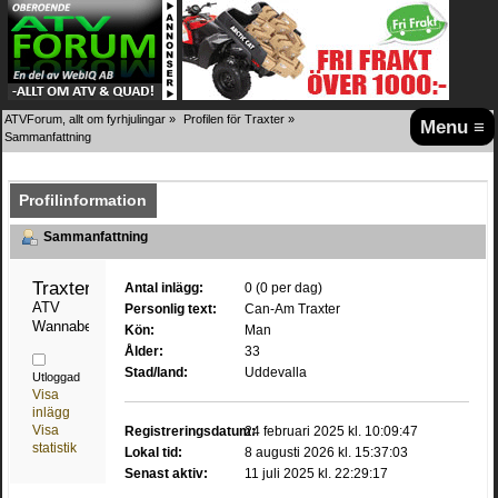
ATVForum, allt om fyrhjulingar
»
Profilen för Traxter
»
Menu ≡
Sammanfattning
Profilinformation
Sammanfattning
Traxter 
Antal inlägg:
0 (0 per dag)
ATV 
Personlig text:
Can-Am Traxter
Wannabe
Kön:
Man
Ålder:
33
Stad/land:
Uddevalla
Utloggad
Visa
inlägg
Visa
Registreringsdatum:
24 februari 2025 kl. 10:09:47
statistik
Lokal tid:
8 augusti 2026 kl. 15:37:03
Senast aktiv:
11 juli 2025 kl. 22:29:17