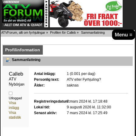
ATVForum, allt om fyrhjulingar
»
Profilen för Calleb
»
Sammanfattning
Menu ≡
Profilinformation
Sammanfattning
Calleb 
Antal inlägg:
1 (0.001 per dag)
ATV 
Personlig text:
ATV eller Fyrhjuling?
Nybörjare
Ålder:
saknas
Utloggad
Registreringsdatum:
7 mars 2024 kl. 17:18:48
Visa
Lokal tid:
9 augusti 2026 kl. 11:32:00
inlägg
Visa
Senast aktiv:
7 mars 2024 kl. 17:25:49
statistik