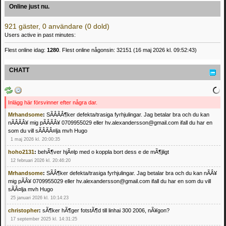
Online just nu.
921 gäster, 0 användare (0 dold)
Users active in past minutes:
Flest online idag:
1280
. Flest online någonsin: 32151 (16 maj 2026 kl. 09:52:43)
CHATT
Inlägg här försvinner efter några dar.
Mrhandsome
:
SÃÂÃÂ¶ker defekta/trasiga fyrhjulingar. Jag betalar bra och du kan
nÃÂÃÂ¥ mig pÃÂÃÂ¥ 0709955029 eller hv.alexandersson@gmail.com ifall du har en
som du vill sÃÂÃÂ¤lja mvh Hugo
1 maj 2026 kl. 20:00:35
hoho2131
:
behÃ¶ver hjÃ¤lp med o koppla bort dess e de mÃ¶jligt
12 februari 2026 kl. 20:46:20
Mrhandsome
:
SÃÂ¶ker defekta/trasiga fyrhjulingar. Jag betalar bra och du kan nÃÂ¥
mig pÃÂ¥ 0709955029 eller hv.alexandersson@gmail.com ifall du har en som du vill
sÃÂ¤lja mvh Hugo
25 januari 2026 kl. 10:14:23
christopher
:
sÃ¶ker hÃ¶ger fotstÃ¶d till linhai 300 2006, nÃ¥gon?
17 september 2025 kl. 14:31:25