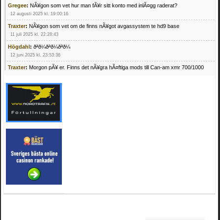
Gregee
:
NÃ¥gon som vet hur man fÃ¥r sitt konto med inlÃ¤gg raderat?
12 augusti 2025 kl. 19:00:16
Traxter
:
NÃ¥gon som vet om de finns nÃ¥got avgassystem te hd9 base
11 juli 2025 kl. 22:28:43
Högdahl
:
ðªð¼ðªð¼ðªð¼
12 juni 2025 kl. 23:53:36
Traxter
:
Morgon pÃ¥ er. Finns det nÃ¥gra hÃ¤ftiga mods till Can-am xmr 700/1000
24 februari 2025 kl. 10:23:25
Mrhandsome
:
SÃ¶ker defekta/trasiga fyrhjulingar. Jag betalar bra och du kan nÃ¥ mig
pÃ¥ 0709955029 eller hv.alexandersson@gmail.com ifall du har en som du vill sÃ¤lja
mvh Hugo
21 februari 2025 kl. 09:25:52
Oscar5
:
NÃ¥gon som vet vad man kan begÃ¤ra fÃ¶r en Honda TRX 350 FE 2005
med snÃ¶blad som fungerar utmÃ¤rkt .Har Ã¤rft den
4 februari 2025 kl. 19:20:50
Oscar5
:
44
4 februari 2025 kl. 19:15:36
Greger59
:
NÃ¤gon som vet har en Cetek 500 EFI
15 januari 2025 kl. 23:49:44
Mrhandsome
:
SÃÂ¶ker defekta/trasiga fyrhjulingar. Jag betalar bra och du kan nÃÂ¥
mig pÃÂ¥ 0709955029 eller hv.alexandersson@gmail.com ifall du har en som du vill
sÃÂ¤lja mvh Hugo
4 januari 2025 kl. 00:28:39