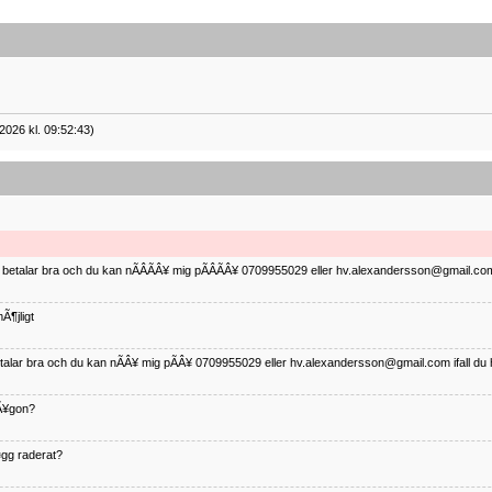
2026 kl. 09:52:43)
ag betalar bra och du kan nÃÂÃÂ¥ mig pÃÂÃÂ¥ 0709955029 eller hv.alexandersson@gmail.com 
Ã¶jligt
betalar bra och du kan nÃÂ¥ mig pÃÂ¥ 0709955029 eller hv.alexandersson@gmail.com ifall du 
nÃ¥gon?
¤gg raderat?