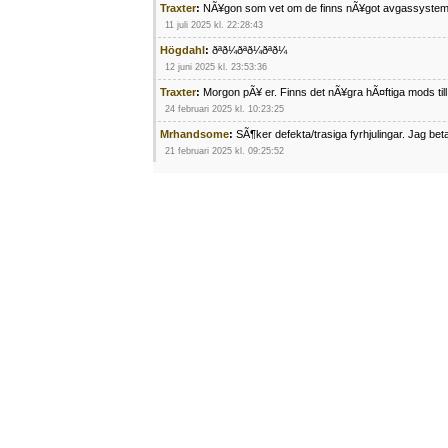
Traxter
:
NÃ¥gon som vet om de finns nÃ¥got avgassystem
11 juli 2025 kl. 22:28:43
Högdahl
:
ðªð¼ðªð¼ðªð¼
12 juni 2025 kl. 23:53:36
Traxter
:
Morgon pÃ¥ er. Finns det nÃ¥gra hÃ¤ftiga mods ti
24 februari 2025 kl. 10:23:25
Mrhandsome
:
SÃ¶ker defekta/trasiga fyrhjulingar. Jag be
21 februari 2025 kl. 09:25:52
Oscar5
:
NÃ¥gon som vet vad man kan begÃ¤ra fÃ¶r en Ho
4 februari 2025 kl. 19:20:50
Oscar5
:
44
4 februari 2025 kl. 19:15:36
Greger59
:
NÃ¤gon som vet har en Cetek 500 EFI
15 januari 2025 kl. 23:49:44
Mrhandsome
:
SÃÂ¶ker defekta/trasiga fyrhjulingar. Jag 
4 januari 2025 kl. 00:28:39
kampersvik
:
schema vaccumssangar cf moto 500 2013
26 november 2024 kl. 17:48:35
trailboss
:
Hej. sÃ¶ker instruktionsbok Polaris TrailBoss 2
3 oktober 2024 kl. 12:08:54
Mrhandsome
:
SÃ¶ker defekta/trasiga fyrhjulingar. Jag be
16 september 2024 kl. 11:29:29