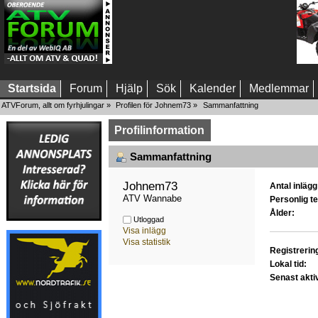
Startsida
Forum
Hjälp
Sök
Kalender
Medlemmar
ATVForum, allt om fyrhjulingar
»
Profilen för Johnem73
»
Sammanfattning
Profilinformation
Sammanfattning
Johnem73 
Antal inlägg
ATV Wannabe
Personlig te
Ålder:
Utloggad
Visa inlägg
Visa statistik
Registrerin
Lokal tid:
Senast akti