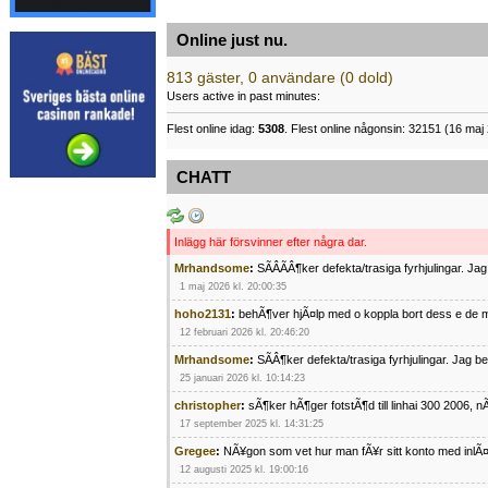
Online just nu.
813 gäster, 0 användare (0 dold)
Users active in past minutes:
Flest online idag:
5308
. Flest online någonsin: 32151 (16 maj 
CHATT
Inlägg här försvinner efter några dar.
Mrhandsome
:
SÃÂÃÂ¶ker defekta/trasiga fyrhjulingar. J
1 maj 2026 kl. 20:00:35
hoho2131
:
behÃ¶ver hjÃ¤lp med o koppla bort dess e de m
12 februari 2026 kl. 20:46:20
Mrhandsome
:
SÃÂ¶ker defekta/trasiga fyrhjulingar. Jag 
25 januari 2026 kl. 10:14:23
christopher
:
sÃ¶ker hÃ¶ger fotstÃ¶d till linhai 300 2006, 
17 september 2025 kl. 14:31:25
Gregee
:
NÃ¥gon som vet hur man fÃ¥r sitt konto med inlÃ
12 augusti 2025 kl. 19:00:16