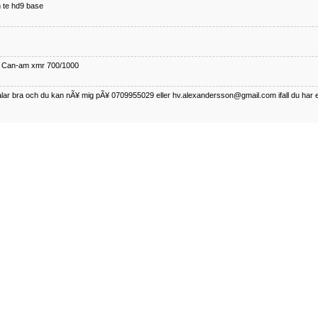
 te hd9 base
ll Can-am xmr 700/1000
talar bra och du kan nÃ¥ mig pÃ¥ 0709955029 eller hv.alexandersson@gmail.com ifall du har 
nda TRX 350 FE 2005 med snÃ¶blad som fungerar utmÃ¤rkt .Har Ã¤rft den
betalar bra och du kan nÃÂ¥ mig pÃÂ¥ 0709955029 eller hv.alexandersson@gmail.com ifall du 
50-89
talar bra och du kan nÃ¥ mig pÃ¥ 0709955029 eller hv.alexandersson@gmail.com ifall du har 