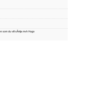
en som du vill sÃ¤lja mvh Hugo
har en som du vill sÃÂ¤lja mvh Hugo
en som du vill sÃ¤lja mvh Hugo