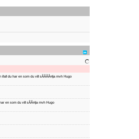
ifall du har en som du vill sÃÂÃÂ¤lja mvh Hugo
har en som du vill sÃÂ¤lja mvh Hugo