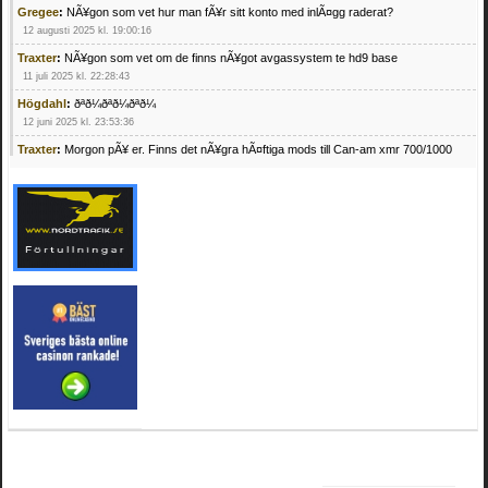
Gregee
:
NÃ¥gon som vet hur man fÃ¥r sitt konto med inlÃ¤gg raderat?
12 augusti 2025 kl. 19:00:16
Traxter
:
NÃ¥gon som vet om de finns nÃ¥got avgassystem te hd9 base
11 juli 2025 kl. 22:28:43
Högdahl
:
ðªð¼ðªð¼ðªð¼
12 juni 2025 kl. 23:53:36
Traxter
:
Morgon pÃ¥ er. Finns det nÃ¥gra hÃ¤ftiga mods till Can-am xmr 700/1000
24 februari 2025 kl. 10:23:25
Mrhandsome
:
SÃ¶ker defekta/trasiga fyrhjulingar. Jag betalar bra och du kan nÃ¥ mig
pÃ¥ 0709955029 eller hv.alexandersson@gmail.com ifall du har en som du vill sÃ¤lja
mvh Hugo
21 februari 2025 kl. 09:25:52
Oscar5
:
NÃ¥gon som vet vad man kan begÃ¤ra fÃ¶r en Honda TRX 350 FE 2005
med snÃ¶blad som fungerar utmÃ¤rkt .Har Ã¤rft den
4 februari 2025 kl. 19:20:50
Oscar5
:
44
4 februari 2025 kl. 19:15:36
Greger59
:
NÃ¤gon som vet har en Cetek 500 EFI
15 januari 2025 kl. 23:49:44
Mrhandsome
:
SÃÂ¶ker defekta/trasiga fyrhjulingar. Jag betalar bra och du kan nÃÂ¥
mig pÃÂ¥ 0709955029 eller hv.alexandersson@gmail.com ifall du har en som du vill
sÃÂ¤lja mvh Hugo
4 januari 2025 kl. 00:28:39