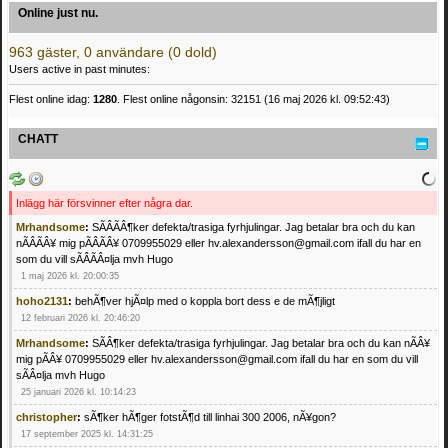
Online just nu.
963 gäster, 0 användare (0 dold)
Users active in past minutes:
Flest online idag:
1280
. Flest online någonsin: 32151 (16 maj 2026 kl. 09:52:43)
CHATT
Inlägg här försvinner efter några dar.
Mrhandsome
:
SÃÂÃÂ¶ker defekta/trasiga fyrhjulingar. Jag betalar bra och du kan
nÃÂÃÂ¥ mig pÃÂÃÂ¥ 0709955029 eller hv.alexandersson@gmail.com ifall du har en
som du vill sÃÂÃÂ¤lja mvh Hugo
1 maj 2026 kl. 20:00:35
hoho2131
:
behÃ¶ver hjÃ¤lp med o koppla bort dess e de mÃ¶jligt
12 februari 2026 kl. 20:46:20
Mrhandsome
:
SÃÂ¶ker defekta/trasiga fyrhjulingar. Jag betalar bra och du kan nÃÂ¥
mig pÃÂ¥ 0709955029 eller hv.alexandersson@gmail.com ifall du har en som du vill
sÃÂ¤lja mvh Hugo
25 januari 2026 kl. 10:14:23
christopher
:
sÃ¶ker hÃ¶ger fotstÃ¶d till linhai 300 2006, nÃ¥gon?
17 september 2025 kl. 14:31:25