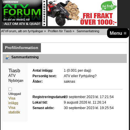
ATVForum, allt om fyrhjulingar
»
Profilen för Tiasb
»
Sammanfattning
Menu ≡
Profilinformation
Sammanfattning
Tiasb 
Antal inlägg:
1 (0.001 per dag)
ATV 
Personlig text:
ATV eller Fyrhjuling?
Nybörjare
Ålder:
saknas
Utloggad
Registreringsdatum:
29 september 2023 kl. 17:21:54
Visa
Lokal tid:
9 augusti 2026 kl. 11:26:14
inlägg
Visa
Senast aktiv:
30 september 2023 kl. 19:25:54
statistik