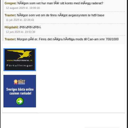
Gregee
:
NÃ¥gon som vet hur man fÃ¥r sitt konto med inlÃ¤gg raderat?
12 augusti 2025 kl. 19:00:16
Traxter
:
NÃ¥gon som vet om de finns nÃ¥got avgassystem te hd9 base
11 juli 2025 kl. 22:28:43
Högdahl
:
ðªð¼ðªð¼ðªð¼
12 juni 2025 kl. 23:53:36
Traxter
:
Morgon pÃ¥ er. Finns det nÃ¥gra hÃ¤ftiga mods till Can-am xmr 700/1000
24 februari 2025 kl. 10:23:25
Mrhandsome
:
SÃ¶ker defekta/trasiga fyrhjulingar. Jag betalar bra och du kan nÃ¥ mig
pÃ¥ 0709955029 eller hv.alexandersson@gmail.com ifall du har en som du vill sÃ¤lja
mvh Hugo
21 februari 2025 kl. 09:25:52
Oscar5
:
NÃ¥gon som vet vad man kan begÃ¤ra fÃ¶r en Honda TRX 350 FE 2005
med snÃ¶blad som fungerar utmÃ¤rkt .Har Ã¤rft den
4 februari 2025 kl. 19:20:50
Oscar5
:
44
4 februari 2025 kl. 19:15:36
Greger59
:
NÃ¤gon som vet har en Cetek 500 EFI
15 januari 2025 kl. 23:49:44
Mrhandsome
:
SÃÂ¶ker defekta/trasiga fyrhjulingar. Jag betalar bra och du kan nÃÂ¥
mig pÃÂ¥ 0709955029 eller hv.alexandersson@gmail.com ifall du har en som du vill
sÃÂ¤lja mvh Hugo
4 januari 2025 kl. 00:28:39