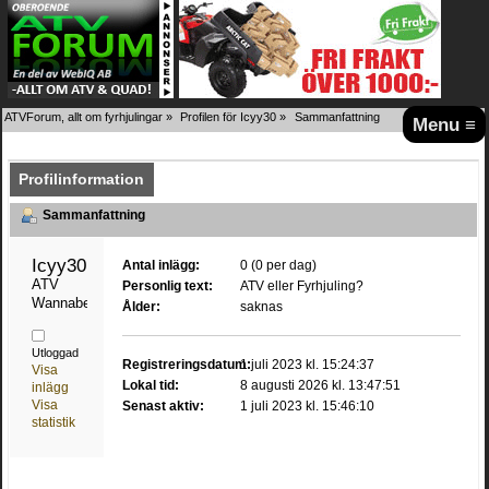
ATVForum, allt om fyrhjulingar
»
Profilen för Icyy30
»
Sammanfattning
Menu ≡
Profilinformation
Sammanfattning
Icyy30 
Antal inlägg:
0 (0 per dag)
ATV 
Personlig text:
ATV eller Fyrhjuling?
Wannabe
Ålder:
saknas
Utloggad
Registreringsdatum:
1 juli 2023 kl. 15:24:37
Visa
Lokal tid:
8 augusti 2026 kl. 13:47:51
inlägg
Visa
Senast aktiv:
1 juli 2023 kl. 15:46:10
statistik