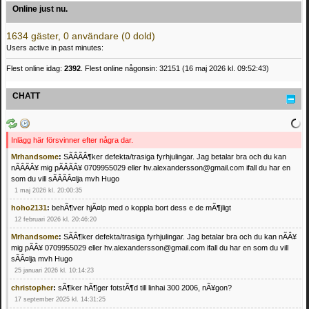
Online just nu.
1634 gäster, 0 användare (0 dold)
Users active in past minutes:
Flest online idag:
2392
. Flest online någonsin: 32151 (16 maj 2026 kl. 09:52:43)
CHATT
Inlägg här försvinner efter några dar.
Mrhandsome
:
SÃÂÃÂ¶ker defekta/trasiga fyrhjulingar. Jag betalar bra och du kan
nÃÂÃÂ¥ mig pÃÂÃÂ¥ 0709955029 eller hv.alexandersson@gmail.com ifall du har en
som du vill sÃÂÃÂ¤lja mvh Hugo
1 maj 2026 kl. 20:00:35
hoho2131
:
behÃ¶ver hjÃ¤lp med o koppla bort dess e de mÃ¶jligt
12 februari 2026 kl. 20:46:20
Mrhandsome
:
SÃÂ¶ker defekta/trasiga fyrhjulingar. Jag betalar bra och du kan nÃÂ¥
mig pÃÂ¥ 0709955029 eller hv.alexandersson@gmail.com ifall du har en som du vill
sÃÂ¤lja mvh Hugo
25 januari 2026 kl. 10:14:23
christopher
:
sÃ¶ker hÃ¶ger fotstÃ¶d till linhai 300 2006, nÃ¥gon?
17 september 2025 kl. 14:31:25