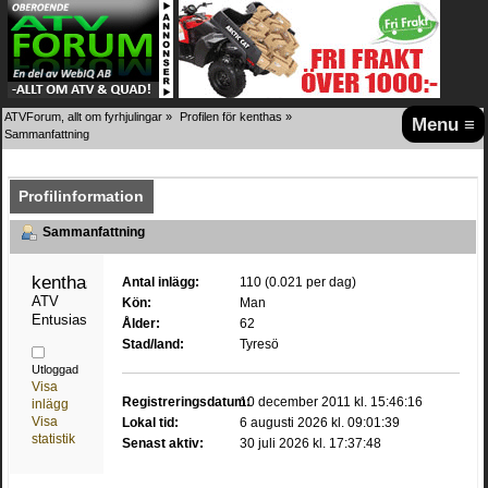
ATVForum, allt om fyrhjulingar
»
Profilen för kenthas
»
Menu ≡
Sammanfattning
Profilinformation
Sammanfattning
kenthas 
Antal inlägg:
110 (0.021 per dag)
ATV 
Kön:
Man
Entusiast
Ålder:
62
Stad/land:
Tyresö
Utloggad
Visa
Registreringsdatum:
10 december 2011 kl. 15:46:16
inlägg
Visa
Lokal tid:
6 augusti 2026 kl. 09:01:39
statistik
Senast aktiv:
30 juli 2026 kl. 17:37:48