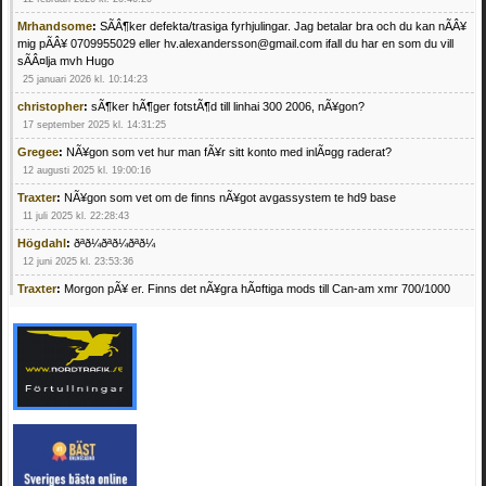
Mrhandsome
:
SÃÂ¶ker defekta/trasiga fyrhjulingar. Jag betalar bra och du kan nÃÂ¥
mig pÃÂ¥ 0709955029 eller hv.alexandersson@gmail.com ifall du har en som du vill
sÃÂ¤lja mvh Hugo
25 januari 2026 kl. 10:14:23
christopher
:
sÃ¶ker hÃ¶ger fotstÃ¶d till linhai 300 2006, nÃ¥gon?
17 september 2025 kl. 14:31:25
Gregee
:
NÃ¥gon som vet hur man fÃ¥r sitt konto med inlÃ¤gg raderat?
12 augusti 2025 kl. 19:00:16
Traxter
:
NÃ¥gon som vet om de finns nÃ¥got avgassystem te hd9 base
11 juli 2025 kl. 22:28:43
Högdahl
:
ðªð¼ðªð¼ðªð¼
12 juni 2025 kl. 23:53:36
Traxter
:
Morgon pÃ¥ er. Finns det nÃ¥gra hÃ¤ftiga mods till Can-am xmr 700/1000
24 februari 2025 kl. 10:23:25
Mrhandsome
:
SÃ¶ker defekta/trasiga fyrhjulingar. Jag betalar bra och du kan nÃ¥ mig
pÃ¥ 0709955029 eller hv.alexandersson@gmail.com ifall du har en som du vill sÃ¤lja
mvh Hugo
21 februari 2025 kl. 09:25:52
Oscar5
:
NÃ¥gon som vet vad man kan begÃ¤ra fÃ¶r en Honda TRX 350 FE 2005
med snÃ¶blad som fungerar utmÃ¤rkt .Har Ã¤rft den
4 februari 2025 kl. 19:20:50
Oscar5
:
44