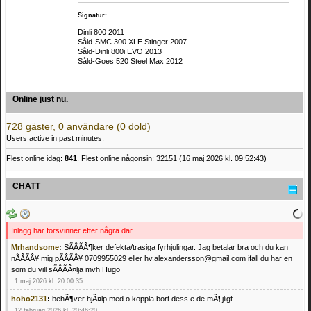
Signatur:
Dinli 800 2011
Såld-SMC 300 XLE Stinger 2007
Såld-Dinli 800i EVO 2013
Såld-Goes 520 Steel Max 2012
Online just nu.
728 gäster, 0 användare (0 dold)
Users active in past minutes:
Flest online idag:
841
. Flest online någonsin: 32151 (16 maj 2026 kl. 09:52:43)
CHATT
Inlägg här försvinner efter några dar.
Mrhandsome
:
SÃÂÃÂ¶ker defekta/trasiga fyrhjulingar. Jag betalar bra och du kan
nÃÂÃÂ¥ mig pÃÂÃÂ¥ 0709955029 eller hv.alexandersson@gmail.com ifall du har en
som du vill sÃÂÃÂ¤lja mvh Hugo
1 maj 2026 kl. 20:00:35
hoho2131
:
behÃ¶ver hjÃ¤lp med o koppla bort dess e de mÃ¶jligt
12 februari 2026 kl. 20:46:20