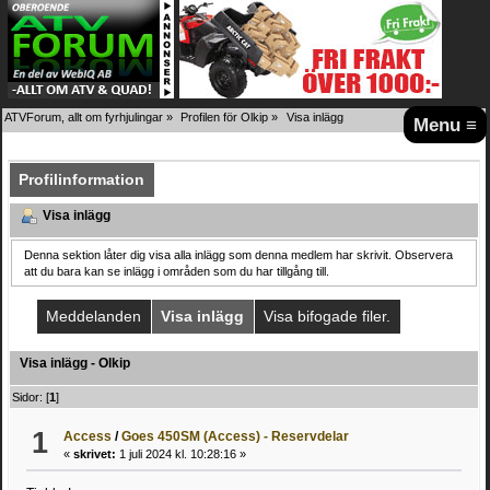
ATVForum, allt om fyrhjulingar
»
Profilen för Olkip
»
Visa inlägg
Menu ≡
Profilinformation
Visa inlägg
Denna sektion låter dig visa alla inlägg som denna medlem har skrivit. Observera
att du bara kan se inlägg i områden som du har tillgång till.
Meddelanden
Visa inlägg
Visa bifogade filer.
Visa inlägg - Olkip
Sidor: [
1
]
1
Access
/
Goes 450SM (Access) - Reservdelar
«
skrivet:
1 juli 2024 kl. 10:28:16 »