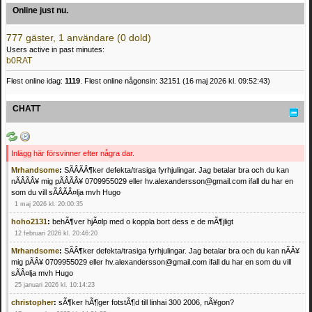
Online just nu.
777 gäster, 1 användare (0 dold)
Users active in past minutes:
b0RAT
Flest online idag:
1119
. Flest online någonsin: 32151 (16 maj 2026 kl. 09:52:43)
CHATT
Inlägg här försvinner efter några dar.
Mrhandsome
:
SÃÂÃÂ¶ker defekta/trasiga fyrhjulingar. Jag betalar bra och du kan
nÃÂÃÂ¥ mig pÃÂÃÂ¥ 0709955029 eller hv.alexandersson@gmail.com ifall du har en
som du vill sÃÂÃÂ¤lja mvh Hugo
1 maj 2026 kl. 20:00:35
hoho2131
:
behÃ¶ver hjÃ¤lp med o koppla bort dess e de mÃ¶jligt
12 februari 2026 kl. 20:46:20
Mrhandsome
:
SÃÂ¶ker defekta/trasiga fyrhjulingar. Jag betalar bra och du kan nÃÂ¥
mig pÃÂ¥ 0709955029 eller hv.alexandersson@gmail.com ifall du har en som du vill
sÃÂ¤lja mvh Hugo
25 januari 2026 kl. 10:14:23
christopher
:
sÃ¶ker hÃ¶ger fotstÃ¶d till linhai 300 2006, nÃ¥gon?