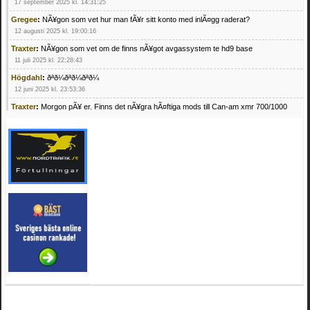
17 september 2025 kl. 14:31:25
Gregee
:
NÃ¥gon som vet hur man fÃ¥r sitt konto med inlÃ¤gg raderat?
12 augusti 2025 kl. 19:00:16
Traxter
:
NÃ¥gon som vet om de finns nÃ¥got avgassystem te hd9 base
11 juli 2025 kl. 22:28:43
Högdahl
:
ðªð¼ðªð¼ðªð¼
12 juni 2025 kl. 23:53:36
Traxter
:
Morgon pÃ¥ er. Finns det nÃ¥gra hÃ¤ftiga mods till Can-am xmr 700/1000
24 februari 2025 kl. 10:23:25
Mrhandsome
:
SÃ¶ker defekta/trasiga fyrhjulingar. Jag betalar bra och du kan nÃ¥ mig
pÃ¥ 0709955029 eller hv.alexandersson@gmail.com ifall du har en som du vill sÃ¤lja
mvh Hugo
21 februari 2025 kl. 09:25:52
Oscar5
:
NÃ¥gon som vet vad man kan begÃ¤ra fÃ¶r en Honda TRX 350 FE 2005
med snÃ¶blad som fungerar utmÃ¤rkt .Har Ã¤rft den
4 februari 2025 kl. 19:20:50
Oscar5
:
44
4 februari 2025 kl. 19:15:36
Greger59
:
NÃ¤gon som vet har en Cetek 500 EFI
15 januari 2025 kl. 23:49:44
Mrhandsome
:
SÃÂ¶ker defekta/trasiga fyrhjulingar. Jag betalar bra och du kan nÃÂ¥
mig pÃÂ¥ 0709955029 eller hv.alexandersson@gmail.com ifall du har en som du vill
sÃÂ¤lja mvh Hugo