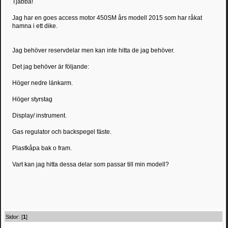
Tjabba!
Jag har en goes access motor 450SM års modell 2015 som har råkat
hamna i ett dike.
Jag behöver reservdelar men kan inte hitta de jag behöver.
Det jag behöver är följande:
Höger nedre länkarm.
Höger styrstag
Display/ instrument.
Gas regulator och backspegel fäste.
Plastkåpa bak o fram.
Vart kan jag hitta dessa delar som passar till min modell?
Sidor: [
1
]