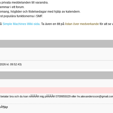
 privata meddelanden till varandra.
emmar i ett forum.
nemang, högtider och födelsedagar med hjälp av kalendern.
est populära funktionerna i SMF.
på
Simple Machines Wiki-sida
. Ta även en titt på
listan över medverkande
för att se
2026 kl. 09:52:43)
ag betalar bra och du kan nÃÂÃÂ¥ mig pÃÂÃÂ¥ 0709955029 eller hv.alexandersson@gmail.com 
Ã¶jligt