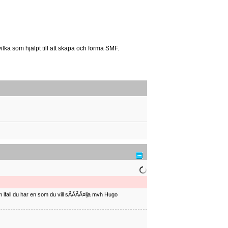
 vilka som hjälpt till att skapa och forma SMF.
ifall du har en som du vill sÃÂÃÂ¤lja mvh Hugo