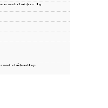
har en som du vill sÃÂ¤lja mvh Hugo
en som du vill sÃ¤lja mvh Hugo
har en som du vill sÃÂ¤lja mvh Hugo