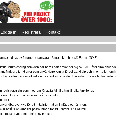
Logga in
Registrera
Kontakt
t forum som drivs av forumprogramvaran Simple Machines® Forum (SMF)!
nadsfria forumlösning som den här hemsidan använder sig av. SMF låter sina använda
d användbara funktioner som användare kan ta fördel av. Hjälp och information om
n i fråga eller genom att välja en av länkarna på den här sidan. Dessa länkar lede
egistrerar sig som medlem för att få full tillgång till alla funktioner.
te man logga in för att komma åt sitt konto.
 profil.
användbart verktyg för att hitta information i inlägg och ämnen.
r att låta användare posta inlägg för att uttrycka sina åsikter.
 lite extra krydda med hjälp av BB-kod.