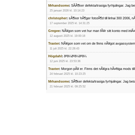
Mrhandsome
:
SÃÂ¶ker defekta/trasiga fyrhjulingar. Jag 
25 januari 2026 kl. 10:14:23
christopher
:
sÃ¶ker hÃ¶ger fotstÃ¶d till linhai 300 2006, 
17 september 2025 kl. 14:31:25
Gregee
:
NÃ¥gon som vet hur man fÃ¥r sitt konto med inlÃ
12 augusti 2025 kl. 19:00:16
Traxter
:
NÃ¥gon som vet om de finns nÃ¥got avgassystem
11 juli 2025 kl. 22:28:43
Högdahl
:
ðªð¼ðªð¼ðªð¼
12 juni 2025 kl. 23:53:36
Traxter
:
Morgon pÃ¥ er. Finns det nÃ¥gra hÃ¤ftiga mods ti
24 februari 2025 kl. 10:23:25
Mrhandsome
:
SÃ¶ker defekta/trasiga fyrhjulingar. Jag be
21 februari 2025 kl. 09:25:52
Oscar5
:
NÃ¥gon som vet vad man kan begÃ¤ra fÃ¶r en Ho
4 februari 2025 kl. 19:20:50
Oscar5
:
44
4 februari 2025 kl. 19:15:36
Greger59
:
NÃ¤gon som vet har en Cetek 500 EFI
15 januari 2025 kl. 23:49:44
Mrhandsome
:
SÃÂ¶ker defekta/trasiga fyrhjulingar. Jag 