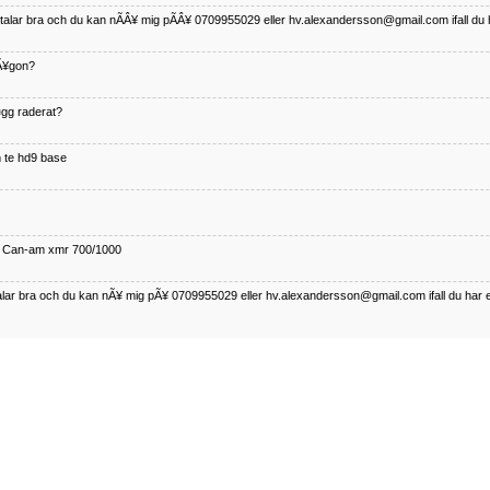
betalar bra och du kan nÃÂ¥ mig pÃÂ¥ 0709955029 eller hv.alexandersson@gmail.com ifall du 
nÃ¥gon?
¤gg raderat?
 te hd9 base
ll Can-am xmr 700/1000
talar bra och du kan nÃ¥ mig pÃ¥ 0709955029 eller hv.alexandersson@gmail.com ifall du har 
nda TRX 350 FE 2005 med snÃ¶blad som fungerar utmÃ¤rkt .Har Ã¤rft den
betalar bra och du kan nÃÂ¥ mig pÃÂ¥ 0709955029 eller hv.alexandersson@gmail.com ifall du 