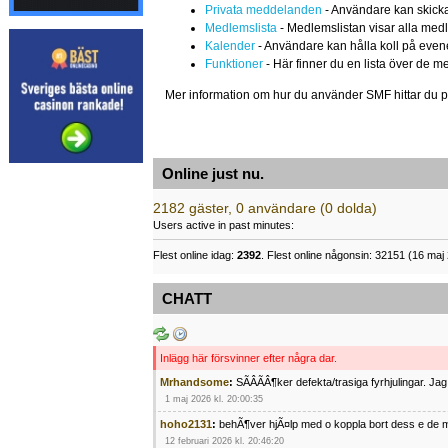
Privata meddelanden
- Användare kan skicka
Medlemslista
- Medlemslistan visar alla medl
Kalender
- Användare kan hålla koll på eve
Funktioner
- Här finner du en lista över de m
Mer information om hur du använder SMF hittar du 
Online just nu.
2182 gäster, 0 användare (0 dolda)
Users active in past minutes:
Flest online idag:
2392
. Flest online någonsin: 32151 (16 maj 
CHATT
Inlägg här försvinner efter några dar.
Mrhandsome
:
SÃÂÃÂ¶ker defekta/trasiga fyrhjulingar. J
1 maj 2026 kl. 20:00:35
hoho2131
:
behÃ¶ver hjÃ¤lp med o koppla bort dess e de m
12 februari 2026 kl. 20:46:20