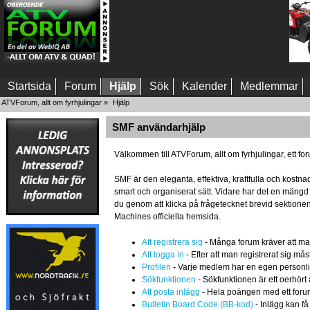
Startsida
Forum
Hjälp
Sök
Kalender
Medlemmar
ATVForum, allt om fyrhjulingar
»
Hjälp
SMF användarhjälp
Välkommen till ATVForum, allt om fyrhjulingar, et
SMF är den eleganta, effektiva, kraftfulla och kost
smart och organiserat sätt. Vidare har det en mäng
du genom att klicka på frågetecknet brevid sektione
Machines officiella hemsida.
Att registrera sig
- Många forum kräver att man r
Att logga in
- Efter att man registrerat sig mås
Profilen
- Varje medlem har en egen personlig
Sökfunktionen
- Sökfunktionen är ett oerhört 
Att posta inlägg
- Hela poängen med ett forum ä
Bulletin Board Code (BB-kod)
- Inlägg kan få