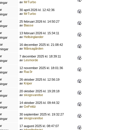
av
MrTurbo
ningar
ar
30 april 2026 kl. 12:42:36
av
MrTurbo
ningar
ar
25 februari 2026 kl. 14:50:27
av
Biasse
ningar
ar
13 februari 2026 kl. 15:34:11
av
Hellsinglander
ningar
ar
16 december 2025 kl. 21:08:42
av
Månsagården
ningar
ar
7 december 2025 kl. 18:39:11
av
Lesmorde
ningar
ar
12 november 2025 kl. 18:01:36
av
Raz3r
ningar
ar
26 oktober 2025 kl. 12:56:19
av
Kriper
ningar
ar
20 oktober 2025 kl. 19:28:18
av
skogsvarelse
ningar
ar
14 oktober 2025 kl. 09:44:32
av
GeFeldz
ningar
ar
30 september 2025 kl. 19:32:27
av
skogsvarelse
ningar
ar
17 augusti 2025 kl. 08:47:07
av
johanlindqvist