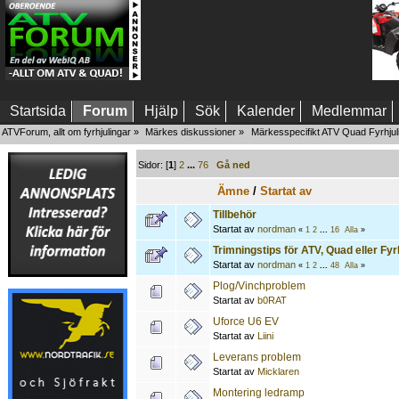
Startsida
Forum
Hjälp
Sök
Kalender
Medlemmar
ATVForum, allt om fyrhjulingar
»
Märkes diskussioner
»
Märkesspecifikt ATV Quad Fyrhjul
Sidor: [
1
]
2
...
76
Gå ned
Ämne
/
Startat av
Tillbehör
Startat av
nordman
«
1
2
...
16
Alla
»
Trimningstips för ATV, Quad eller Fyr
Startat av
nordman
«
1
2
...
48
Alla
»
Plog/Vinchproblem
Startat av
b0RAT
Uforce U6 EV
Startat av
Liini
Leverans problem
Startat av
Micklaren
Montering ledramp