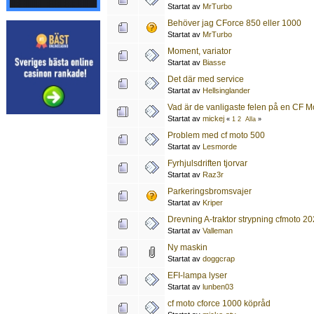
Startat av
MrTurbo
Behöver jag CForce 850 eller 1000
Startat av
MrTurbo
Moment, variator
Startat av
Biasse
Det där med service
Startat av
Hellsinglander
Vad är de vanligaste felen på en CF M
Startat av
mickej
«
1
2
Alla
»
Problem med cf moto 500
Startat av
Lesmorde
Fyrhjulsdriften tjorvar
Startat av
Raz3r
Parkeringsbromsvajer
Startat av
Kriper
Drevning A-traktor strypning cfmoto 2
Startat av
Valleman
Ny maskin
Startat av
doggcrap
EFI-lampa lyser
Startat av
lunben03
cf moto cforce 1000 köpråd