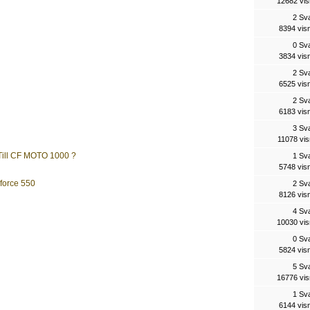
12682 vis
2 Sv
8394 vis
0 Sv
3834 vis
2 Sv
6525 vis
2 Sv
6183 vis
3 Sv
11078 vis
 Till CF MOTO 1000 ?
1 Sv
5748 vis
Cforce 550
2 Sv
8126 vis
4 Sv
10030 vis
0 Sv
5824 vis
5 Sv
16776 vis
1 Sv
6144 vis