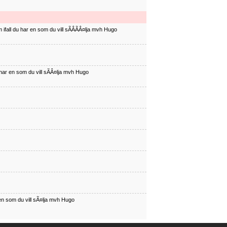
ifall du har en som du vill sÃÂÃÂ¤lja mvh Hugo
har en som du vill sÃÂ¤lja mvh Hugo
en som du vill sÃ¤lja mvh Hugo