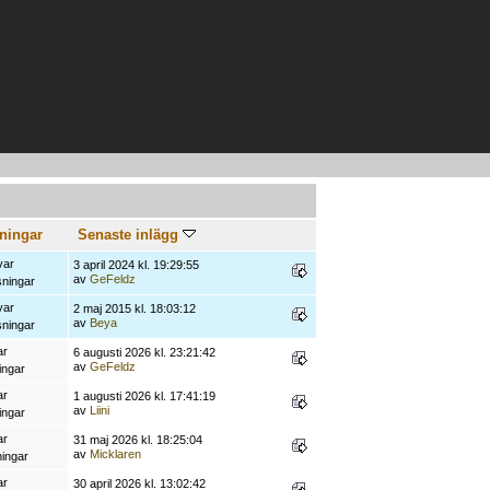
sningar
Senaste inlägg
var
3 april 2024 kl. 19:29:55
av
GeFeldz
sningar
var
2 maj 2015 kl. 18:03:12
av
Beya
sningar
ar
6 augusti 2026 kl. 23:21:42
av
GeFeldz
ingar
ar
1 augusti 2026 kl. 17:41:19
av
Liini
ingar
ar
31 maj 2026 kl. 18:25:04
av
Micklaren
ningar
ar
30 april 2026 kl. 13:02:42