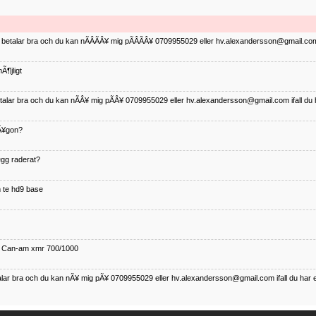
ag betalar bra och du kan nÃÂÃÂ¥ mig pÃÂÃÂ¥ 0709955029 eller hv.alexandersson@gmail.com 
Ã¶jligt
betalar bra och du kan nÃÂ¥ mig pÃÂ¥ 0709955029 eller hv.alexandersson@gmail.com ifall du 
nÃ¥gon?
¤gg raderat?
 te hd9 base
ll Can-am xmr 700/1000
talar bra och du kan nÃ¥ mig pÃ¥ 0709955029 eller hv.alexandersson@gmail.com ifall du har 
nda TRX 350 FE 2005 med snÃ¶blad som fungerar utmÃ¤rkt .Har Ã¤rft den