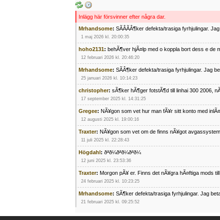
Inlägg här försvinner efter några dar.
Mrhandsome
:
SÃÂÃÂ¶ker defekta/trasiga fyrhjulingar. J
1 maj 2026 kl. 20:00:35
hoho2131
:
behÃ¶ver hjÃ¤lp med o koppla bort dess e de m
12 februari 2026 kl. 20:46:20
Mrhandsome
:
SÃÂ¶ker defekta/trasiga fyrhjulingar. Jag 
25 januari 2026 kl. 10:14:23
christopher
:
sÃ¶ker hÃ¶ger fotstÃ¶d till linhai 300 2006, 
17 september 2025 kl. 14:31:25
Gregee
:
NÃ¥gon som vet hur man fÃ¥r sitt konto med inlÃ
12 augusti 2025 kl. 19:00:16
Traxter
:
NÃ¥gon som vet om de finns nÃ¥got avgassystem
11 juli 2025 kl. 22:28:43
Högdahl
:
ðªð¼ðªð¼ðªð¼
12 juni 2025 kl. 23:53:36
Traxter
:
Morgon pÃ¥ er. Finns det nÃ¥gra hÃ¤ftiga mods ti
24 februari 2025 kl. 10:23:25
Mrhandsome
:
SÃ¶ker defekta/trasiga fyrhjulingar. Jag be
21 februari 2025 kl. 09:25:52
Oscar5
:
NÃ¥gon som vet vad man kan begÃ¤ra fÃ¶r en Ho