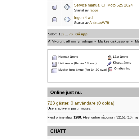
Service manual CF Moto 625 2024
Startat av
fagge
Ingen 4 wd
Startat av
AndreasW79
Sidor: [
1
]
2
...
76
Gå upp
ATVForum, allt om fyrhjulingar
»
Märkes diskussioner
»
Mä
Normalt ämne
Låst ämne
Klistrat ämne
Hett ämne (fler än 10 svar)
Omröstning
Mycket hett ämne (fler än 20 svar)
Online just nu.
723 gäster, 0 användare (0 dolda)
Users active in past minutes:
Flest online idag:
1280
. Flest online någonsin: 32151 (16 maj 
CHATT