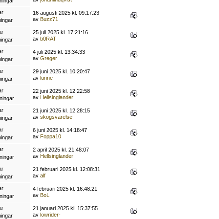
ningar
ar
16 augusti 2025 kl. 09:17:23
av
Buzz71
ningar
ar
25 juli 2025 kl. 17:21:16
av
b0RAT
ningar
ar
4 juli 2025 kl. 13:34:33
av
Greger
ningar
ar
29 juni 2025 kl. 10:20:47
av
lunne
ningar
ar
22 juni 2025 kl. 12:22:58
av
Hellsinglander
ningar
ar
21 juni 2025 kl. 12:28:15
av
skogsvarelse
ningar
ar
6 juni 2025 kl. 14:18:47
av
Foppa10
ningar
ar
2 april 2025 kl. 21:48:07
av
Hellsinglander
ningar
ar
21 februari 2025 kl. 12:08:31
av
alf
ningar
ar
4 februari 2025 kl. 16:48:21
av
BoL
ningar
ar
21 januari 2025 kl. 15:37:55
av
lowrider-
ningar