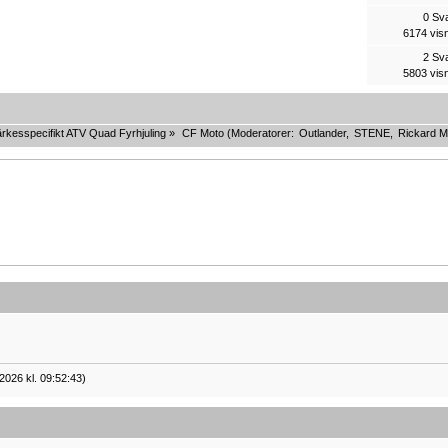
0 Sv
6174 vis
2 Sv
5803 vis
rkesspecifikt ATV Quad Fyrhjuling
»
CF Moto
(Moderatorer:
Outlander
,
STENE
,
Rickard M
2026 kl. 09:52:43)