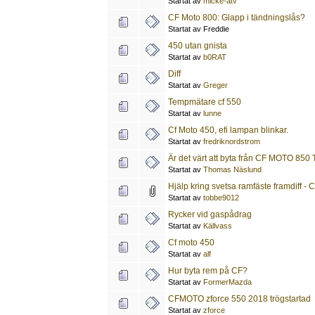
Startat av
micke-atv
CF Moto 800: Glapp i tändningslås?
Startat av Freddie
450 utan gnista
Startat av
b0RAT
Diff
Startat av
Greger
Tempmätare cf 550
Startat av
lunne
Cf Moto 450, efi lampan blinkar.
Startat av
fredriknordstrom
Är det värt att byta från CF MOTO 850
Startat av
Thomas Näslund
Hjälp kring svetsa ramfäste framdiff - 
Startat av
tobbe9012
Rycker vid gaspådrag
Startat av
Källvass
Cf moto 450
Startat av
alf
Hur byta rem på CF?
Startat av
FormerMazda
CFMOTO zforce 550 2018 trögstartad
Startat av
zforce