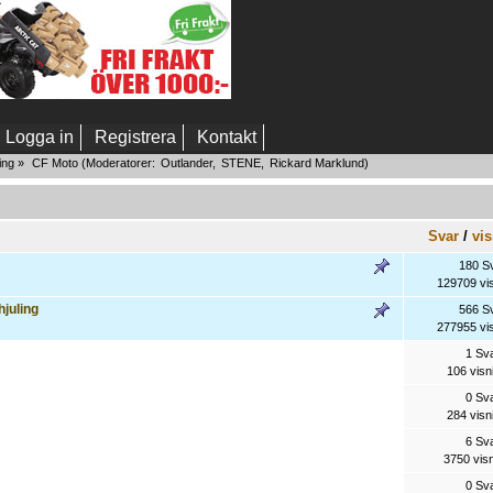
Logga in
Registrera
Kontakt
ing
»
CF Moto
(Moderatorer:
Outlander
,
STENE
,
Rickard Marklund
)
Svar
/
vi
180 S
129709 vi
hjuling
566 S
277955 vi
1 Sv
106 visn
0 Sv
284 visn
6 Sv
3750 vis
0 Sv