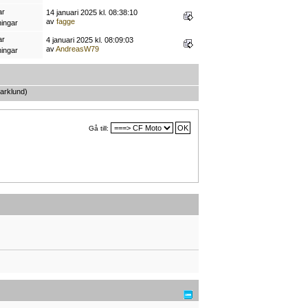
ar
14 januari 2025 kl. 08:38:10
av
fagge
ningar
ar
4 januari 2025 kl. 08:09:03
av
AndreasW79
ningar
arklund
)
Gå till: