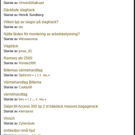
Startat av
cfmoto500allroad
Däckbyte slaghack
Startat av Henrik Sundberg
Vilken typ av slagor på slaghack?
Startat av
dw
Nätta fästen för montering av arbetsbelysning?
Startat av
Winnawonna
Vägdäck
Startat av
jonas_81
Ramsey atv 2500
Startat av
Honda1999
Biltemas värmehandtag
Startat av
Spiricom
«
1
2
3
Alla
»
Värmehandtag Biltema
Startat av
Caddy68
värmehandtag
Startat av
bev
«
1
2
...
4
Alla
»
Säljer.till Access 300 sp.2 st bakdäck massvis.bagagerack
Startat av
internpost
Vinsch
Startat av
Zyberdude
snökedjor-små hjul