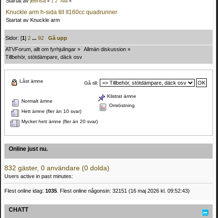
Startat av
jeensa
«
1
2
Alla
»
Knuckle arm h-sida till lt160cc quadrunner
Startat av Knuckle arm
Sidor: [
1
]
2
...
92
Gå upp
ATVForum, allt om fyrhjulingar
»
Allmän diskussion
»
Tillbehör, stötdämpare, däck osv
Låst ämne
Gå till:
Klistrat ämne
Normalt ämne
Omröstning
Hett ämne (fler än 10 svar)
Mycket hett ämne (fler än 20 svar)
Online just nu.
832 gäster, 0 användare (0 dolda)
Users active in past minutes:
Flest online idag:
1035
. Flest online någonsin: 32151 (16 maj 2026 kl. 09:52:43)
CHATT