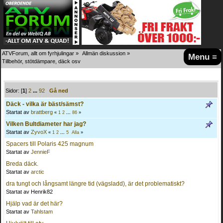
ATVForum, allt om fyrhjulingar
»
Allmän diskussion
»
Menu ≡
Tillbehör, stötdämpare, däck osv
Sidor: [
1
]
2
...
92
Gå ned
Däck - vilka är bäst/sämst?
Startat av
brattberg
«
1
2
...
86
»
Vilken Bultdiameter har jag?
Startat av
ZyvoX
«
1
2
...
5
Alla
»
Spacers till Polaris 425 magnum
Startat av
JennieF
Breda däck.
Startat av
arctic
dra tungt och långsamt längre tid (vägsladd), är det problematiskt?
Startat av Henrik82
Hjälp vad är det här?
Startat av
Tahlstam