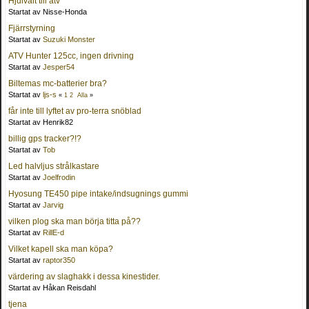
Hjulvält till atv
Startat av Nisse-Honda
Fjärrstyrning
Startat av
Suzuki Monster
ATV Hunter 125cc, ingen drivning
Startat av
Jesper54
Biltemas mc-batterier bra?
Startat av
ljs-s
«
1
2
Alla
»
får inte till lyftet av pro-terra snöblad
Startat av Henrik82
billig gps tracker?!?
Startat av
Tob
Led halvljus strålkastare
Startat av
Joelfrodin
Hyosung TE450 pipe intake/indsugnings gummi
Startat av
Jarvig
vilken plog ska man börja titta på??
Startat av
RillE-d
Vilket kapell ska man köpa?
Startat av
raptor350
värdering av slaghakk i dessa kinestider.
Startat av Håkan Reisdahl
tjena