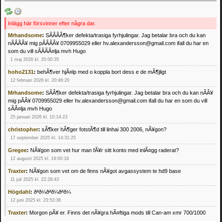
Inlägg här försvinner efter några dar.
Mrhandsome
:
SÃÂÃÂ¶ker defekta/trasiga fyrhjulingar. Jag betalar bra och du kan
nÃÂÃÂ¥ mig pÃÂÃÂ¥ 0709955029 eller hv.alexandersson@gmail.com ifall du har en
som du vill sÃÂÃÂ¤lja mvh Hugo
1 maj 2026 kl. 20:00:35
hoho2131
:
behÃ¶ver hjÃ¤lp med o koppla bort dess e de mÃ¶jligt
12 februari 2026 kl. 20:46:20
Mrhandsome
:
SÃÂ¶ker defekta/trasiga fyrhjulingar. Jag betalar bra och du kan nÃÂ¥
mig pÃÂ¥ 0709955029 eller hv.alexandersson@gmail.com ifall du har en som du vill
sÃÂ¤lja mvh Hugo
25 januari 2026 kl. 10:14:23
christopher
:
sÃ¶ker hÃ¶ger fotstÃ¶d till linhai 300 2006, nÃ¥gon?
17 september 2025 kl. 14:31:25
Gregee
:
NÃ¥gon som vet hur man fÃ¥r sitt konto med inlÃ¤gg raderat?
12 augusti 2025 kl. 19:00:16
Traxter
:
NÃ¥gon som vet om de finns nÃ¥got avgassystem te hd9 base
11 juli 2025 kl. 22:28:43
Högdahl
:
ðªð¼ðªð¼ðªð¼
12 juni 2025 kl. 23:53:36
Traxter
:
Morgon pÃ¥ er. Finns det nÃ¥gra hÃ¤ftiga mods till Can-am xmr 700/1000
24 februari 2025 kl. 10:23:25