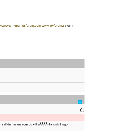
www.varmepumpsforum.com
www.atvforum.se
och
ifall du har en som du vill sÃÂÃÂ¤lja mvh Hugo