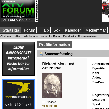
Startsida
Forum
Hjälp
Sök
Kalender
Medlemmar
ATVForum, allt om fyrhjulingar
»
Profilen för Rickard Marklund
»
Sammanfattning
Profilinformation
Sammanfattning
Rickard Marklund 
Antal inlägg
Administratör
Egen titel:
Kön:
Ålder:
Stad/land:
Registrerin
Lokal tid:
Utloggad
Språk:
Visa inlägg