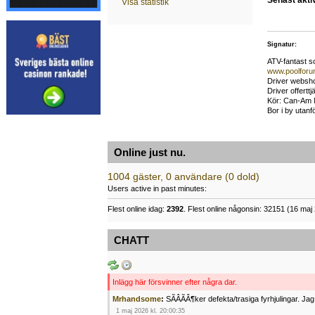
Senast akti
Visa statistik
Signatur:
ATV-fantast s
www.poolforu
Driver websho
Driver offert
Kör: Can-Am 
Bor i by utanfö
Online just nu.
1004 gäster, 0 användare (0 dold)
Users active in past minutes:
Flest online idag:
2392
. Flest online någonsin: 32151 (16 maj 
CHATT
Inlägg här försvinner efter några dar.
Mrhandsome
:
SÃÂÃÂ¶ker defekta/trasiga fyrhjulingar. J
1 maj 2026 kl. 20:00:35