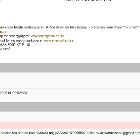
v:
5 augusti 2026 kl. 09:31:00
om köpte första landsvägsreg. ATV:n direkt de blev lagliga. Företagare som driver "forumen"
m.se
p för "energijägare"
www.energibutiken.se
tjänst för värmepumpsköpare:
www.energioffert.se
MAX 800R XT-P -10
r Piteå.
2026 kl. 09:52:43)
ag betalar bra och du kan nÃÂÃÂ¥ mig pÃÂÃÂ¥ 0709955029 eller hv.alexandersson@gmail.com 