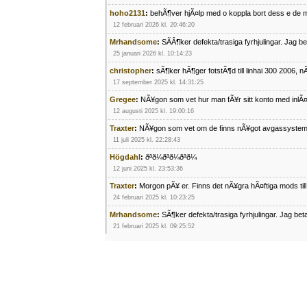
hoho2131
:
behÃ¶ver hjÃ¤lp med o koppla bort dess e de m
12 februari 2026 kl. 20:46:20
Mrhandsome
:
SÃÂ¶ker defekta/trasiga fyrhjulingar. Jag 
25 januari 2026 kl. 10:14:23
christopher
:
sÃ¶ker hÃ¶ger fotstÃ¶d till linhai 300 2006, 
17 september 2025 kl. 14:31:25
Gregee
:
NÃ¥gon som vet hur man fÃ¥r sitt konto med inlÃ
12 augusti 2025 kl. 19:00:16
Traxter
:
NÃ¥gon som vet om de finns nÃ¥got avgassystem
11 juli 2025 kl. 22:28:43
Högdahl
:
ðªð¼ðªð¼ðªð¼
12 juni 2025 kl. 23:53:36
Traxter
:
Morgon pÃ¥ er. Finns det nÃ¥gra hÃ¤ftiga mods ti
24 februari 2025 kl. 10:23:25
Mrhandsome
:
SÃ¶ker defekta/trasiga fyrhjulingar. Jag be
21 februari 2025 kl. 09:25:52
Oscar5
:
NÃ¥gon som vet vad man kan begÃ¤ra fÃ¶r en Ho
4 februari 2025 kl. 19:20:50
Oscar5
:
44
4 februari 2025 kl. 19:15:36
Greger59
:
NÃ¤gon som vet har en Cetek 500 EFI