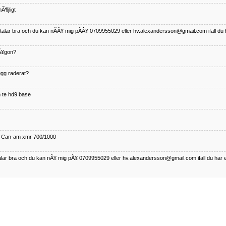
Ã¶jligt
betalar bra och du kan nÃÂ¥ mig pÃÂ¥ 0709955029 eller hv.alexandersson@gmail.com ifall du 
nÃ¥gon?
¤gg raderat?
 te hd9 base
ll Can-am xmr 700/1000
talar bra och du kan nÃ¥ mig pÃ¥ 0709955029 eller hv.alexandersson@gmail.com ifall du har 
nda TRX 350 FE 2005 med snÃ¶blad som fungerar utmÃ¤rkt .Har Ã¤rft den