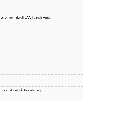
har en som du vill sÃÂ¤lja mvh Hugo
en som du vill sÃ¤lja mvh Hugo