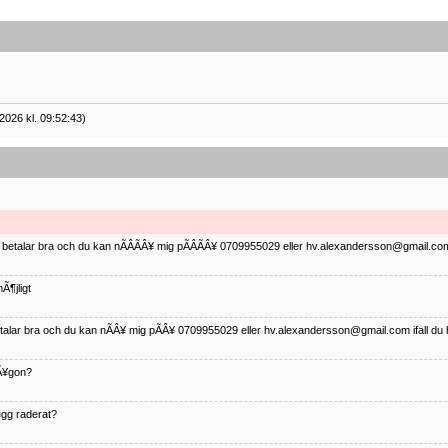
2026 kl. 09:52:43)
ag betalar bra och du kan nÃÂÃÂ¥ mig pÃÂÃÂ¥ 0709955029 eller hv.alexandersson@gmail.com 
Ã¶jligt
betalar bra och du kan nÃÂ¥ mig pÃÂ¥ 0709955029 eller hv.alexandersson@gmail.com ifall du 
nÃ¥gon?
¤gg raderat?