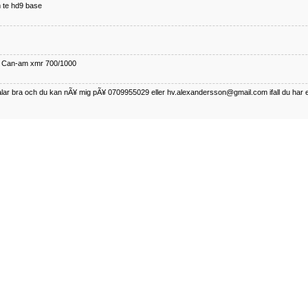
 te hd9 base
ll Can-am xmr 700/1000
talar bra och du kan nÃ¥ mig pÃ¥ 0709955029 eller hv.alexandersson@gmail.com ifall du har 
nda TRX 350 FE 2005 med snÃ¶blad som fungerar utmÃ¤rkt .Har Ã¤rft den
betalar bra och du kan nÃÂ¥ mig pÃÂ¥ 0709955029 eller hv.alexandersson@gmail.com ifall du 
50-89
talar bra och du kan nÃ¥ mig pÃ¥ 0709955029 eller hv.alexandersson@gmail.com ifall du har 