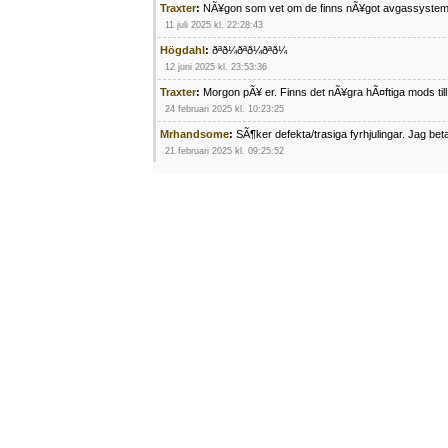
Traxter
:
NÃ¥gon som vet om de finns nÃ¥got avgassystem
11 juli 2025 kl. 22:28:43
Högdahl
:
ðªð¼ðªð¼ðªð¼
12 juni 2025 kl. 23:53:36
Traxter
:
Morgon pÃ¥ er. Finns det nÃ¥gra hÃ¤ftiga mods ti
24 februari 2025 kl. 10:23:25
Mrhandsome
:
SÃ¶ker defekta/trasiga fyrhjulingar. Jag be
21 februari 2025 kl. 09:25:52
Oscar5
:
NÃ¥gon som vet vad man kan begÃ¤ra fÃ¶r en Ho
4 februari 2025 kl. 19:20:50
Oscar5
:
44
4 februari 2025 kl. 19:15:36
Greger59
:
NÃ¤gon som vet har en Cetek 500 EFI
15 januari 2025 kl. 23:49:44
Mrhandsome
:
SÃÂ¶ker defekta/trasiga fyrhjulingar. Jag 
4 januari 2025 kl. 00:28:39
kampersvik
:
schema vaccumssangar cf moto 500 2013
26 november 2024 kl. 17:48:35
trailboss
:
Hej. sÃ¶ker instruktionsbok Polaris TrailBoss 2
3 oktober 2024 kl. 12:08:54
Mrhandsome
:
SÃ¶ker defekta/trasiga fyrhjulingar. Jag be
16 september 2024 kl. 11:29:29