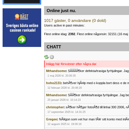
Online just nu.
1017 gäster, 0 användare (0 dold)
Users active in past minutes:
Flest online idag:
2392
. Flest online någonsin: 32151 (16 maj 
CHATT
Inlägg här försvinner efter några dar.
Mrhandsome
:
SÃÂÃÂ¶ker defekta/trasiga fyrhjulingar. J
1 maj 2026 kl. 20:00:35
hoho2131
:
behÃ¶ver hjÃ¤lp med o koppla bort dess e de m
12 februari 2026 kl. 20:46:20
Mrhandsome
:
SÃÂ¶ker defekta/trasiga fyrhjulingar. Jag 
25 januari 2026 kl. 10:14:23
christopher
:
sÃ¶ker hÃ¶ger fotstÃ¶d till linhai 300 2006, 
17 september 2025 kl. 14:31:25
Gregee
:
NÃ¥gon som vet hur man fÃ¥r sitt konto med inlÃ
12 augusti 2025 kl. 19:00:16