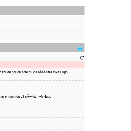
ifall du har en som du vill sÃÂÃÂ¤lja mvh Hugo
har en som du vill sÃÂ¤lja mvh Hugo