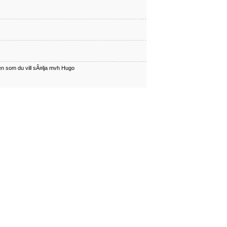
en som du vill sÃ¤lja mvh Hugo
har en som du vill sÃÂ¤lja mvh Hugo
en som du vill sÃ¤lja mvh Hugo