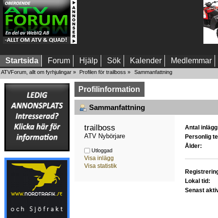
Startsida
Forum
Hjälp
Sök
Kalender
Medlemmar
ATVForum, allt om fyrhjulingar
»
Profilen för trailboss
»
Sammanfattning
Profilinformation
Sammanfattning
trailboss 
Antal inlägg
ATV Nybörjare
Personlig te
Ålder:
Utloggad
Visa inlägg
Visa statistik
Registrerin
Lokal tid:
Senast akti