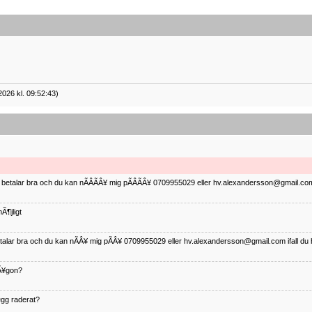
2026 kl. 09:52:43)
ag betalar bra och du kan nÃÂÃÂ¥ mig pÃÂÃÂ¥ 0709955029 eller hv.alexandersson@gmail.com 
Ã¶jligt
betalar bra och du kan nÃÂ¥ mig pÃÂ¥ 0709955029 eller hv.alexandersson@gmail.com ifall du 
nÃ¥gon?
¤gg raderat?