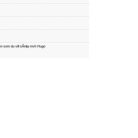
en som du vill sÃ¤lja mvh Hugo
har en som du vill sÃÂ¤lja mvh Hugo
en som du vill sÃ¤lja mvh Hugo