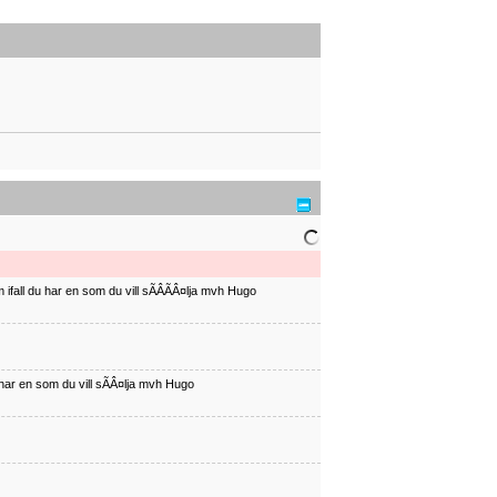
ifall du har en som du vill sÃÂÃÂ¤lja mvh Hugo
har en som du vill sÃÂ¤lja mvh Hugo