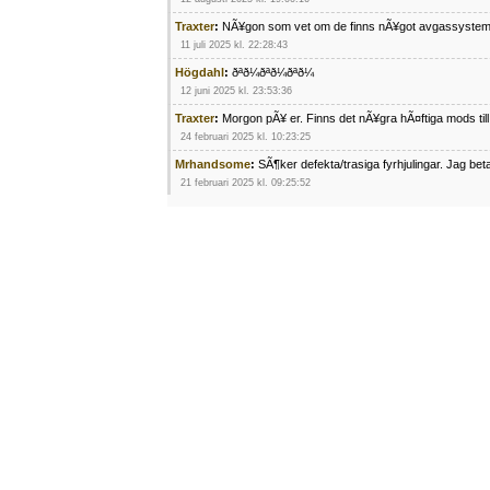
Traxter
:
NÃ¥gon som vet om de finns nÃ¥got avgassystem
11 juli 2025 kl. 22:28:43
Högdahl
:
ðªð¼ðªð¼ðªð¼
12 juni 2025 kl. 23:53:36
Traxter
:
Morgon pÃ¥ er. Finns det nÃ¥gra hÃ¤ftiga mods ti
24 februari 2025 kl. 10:23:25
Mrhandsome
:
SÃ¶ker defekta/trasiga fyrhjulingar. Jag be
21 februari 2025 kl. 09:25:52
Oscar5
:
NÃ¥gon som vet vad man kan begÃ¤ra fÃ¶r en Ho
4 februari 2025 kl. 19:20:50
Oscar5
:
44
4 februari 2025 kl. 19:15:36
Greger59
:
NÃ¤gon som vet har en Cetek 500 EFI
15 januari 2025 kl. 23:49:44
Mrhandsome
:
SÃÂ¶ker defekta/trasiga fyrhjulingar. Jag 
4 januari 2025 kl. 00:28:39
kampersvik
:
schema vaccumssangar cf moto 500 2013
26 november 2024 kl. 17:48:35
trailboss
:
Hej. sÃ¶ker instruktionsbok Polaris TrailBoss 2
3 oktober 2024 kl. 12:08:54
Mrhandsome
:
SÃ¶ker defekta/trasiga fyrhjulingar. Jag be