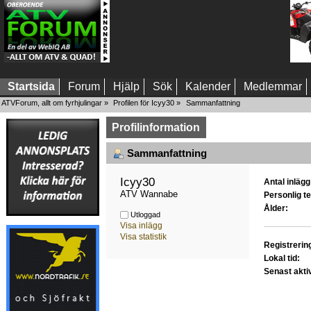
Startsida
Forum
Hjälp
Sök
Kalender
Medlemmar
ATVForum, allt om fyrhjulingar
»
Profilen för Icyy30
»
Sammanfattning
Profilinformation
Sammanfattning
Icyy30 
Antal inlägg
ATV Wannabe
Personlig te
Ålder:
Utloggad
Visa inlägg
Visa statistik
Registrerin
Lokal tid:
Senast akti