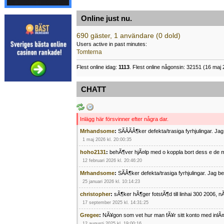
Online just nu.
690 gäster, 1 användare (0 dold)
Users active in past minutes:
Tomterna
Flest online idag:
1113
. Flest online någonsin: 32151 (16 maj 
CHATT
Inlägg här försvinner efter några dar.
Mrhandsome
:
SÃÂÃÂ¶ker defekta/trasiga fyrhjulingar. J
1 maj 2026 kl. 20:00:35
hoho2131
:
behÃ¶ver hjÃ¤lp med o koppla bort dess e de m
12 februari 2026 kl. 20:46:20
Mrhandsome
:
SÃÂ¶ker defekta/trasiga fyrhjulingar. Jag 
25 januari 2026 kl. 10:14:23
christopher
:
sÃ¶ker hÃ¶ger fotstÃ¶d till linhai 300 2006, 
17 september 2025 kl. 14:31:25
Gregee
:
NÃ¥gon som vet hur man fÃ¥r sitt konto med inlÃ
12 augusti 2025 kl. 19:00:16