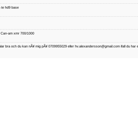
 te hd9 base
ll Can-am xmr 700/1000
talar bra och du kan nÃ¥ mig pÃ¥ 0709955029 eller hv.alexandersson@gmail.com ifall du har 
nda TRX 350 FE 2005 med snÃ¶blad som fungerar utmÃ¤rkt .Har Ã¤rft den
betalar bra och du kan nÃÂ¥ mig pÃÂ¥ 0709955029 eller hv.alexandersson@gmail.com ifall du 
50-89
talar bra och du kan nÃ¥ mig pÃ¥ 0709955029 eller hv.alexandersson@gmail.com ifall du har 