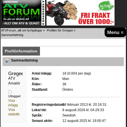
ATVForum, allt om fyrhjulingar
»
Profilen för Gregee
»
Menu ≡
Sammanfattning
Profilinformation
Sammanfattning
Gregee 
Antal inlägg:
18 (0.004 per dag)
ATV 
Kön:
Man
Amatör
Ålder:
36
Stad/land:
Örebro
Utloggad
Visa
Registreringsdatum:
24 februari 2013 kl. 20:16:31
inlägg
Visa
Lokal tid:
8 augusti 2026 kl. 04:29:33
statistik
Språk:
Swedish
Senast aktiv:
12 augusti 2025 kl. 19:00:47