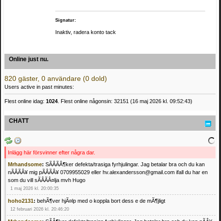
Signatur:
Inaktiv, radera konto tack
Online just nu.
820 gäster, 0 användare (0 dold)
Users active in past minutes:
Flest online idag:
1024
. Flest online någonsin: 32151 (16 maj 2026 kl. 09:52:43)
CHATT
Inlägg här försvinner efter några dar.
Mrhandsome
:
SÃÂÃÂ¶ker defekta/trasiga fyrhjulingar. Jag betalar bra och du kan
nÃÂÃÂ¥ mig pÃÂÃÂ¥ 0709955029 eller hv.alexandersson@gmail.com ifall du har en
som du vill sÃÂÃÂ¤lja mvh Hugo
1 maj 2026 kl. 20:00:35
hoho2131
:
behÃ¶ver hjÃ¤lp med o koppla bort dess e de mÃ¶jligt
12 februari 2026 kl. 20:46:20