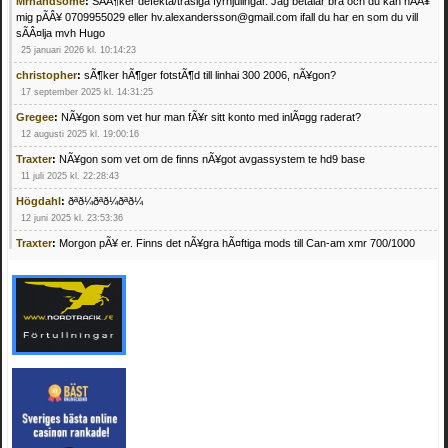
Mrhandsome
:
SÃÂ¶ker defekta/trasiga fyrhjulingar. Jag betalar bra och du kan nÃÂ¥
mig pÃÂ¥ 0709955029 eller hv.alexandersson@gmail.com ifall du har en som du vill
sÃÂ¤lja mvh Hugo
25 januari 2026 kl. 10:14:23
christopher
:
sÃ¶ker hÃ¶ger fotstÃ¶d till linhai 300 2006, nÃ¥gon?
17 september 2025 kl. 14:31:25
Gregee
:
NÃ¥gon som vet hur man fÃ¥r sitt konto med inlÃ¤gg raderat?
12 augusti 2025 kl. 19:00:16
Traxter
:
NÃ¥gon som vet om de finns nÃ¥got avgassystem te hd9 base
11 juli 2025 kl. 22:28:43
Högdahl
:
ðªð¼ðªð¼ðªð¼
12 juni 2025 kl. 23:53:36
Traxter
:
Morgon pÃ¥ er. Finns det nÃ¥gra hÃ¤ftiga mods till Can-am xmr 700/1000
24 februari 2025 kl. 10:23:25
Mrhandsome
:
SÃ¶ker defekta/trasiga fyrhjulingar. Jag betalar bra och du kan nÃ¥ mig
pÃ¥ 0709955029 eller hv.alexandersson@gmail.com ifall du har en som du vill sÃ¤lja
mvh Hugo
21 februari 2025 kl. 09:25:52
Oscar5
:
NÃ¥gon som vet vad man kan begÃ¤ra fÃ¶r en Honda TRX 350 FE 2005
med snÃ¶blad som fungerar utmÃ¤rkt .Har Ã¤rft den
4 februari 2025 kl. 19:20:50
Oscar5
:
44
4 februari 2025 kl. 19:15:36