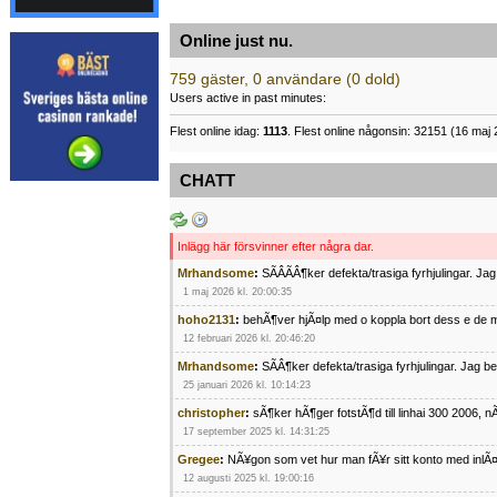
Online just nu.
759 gäster, 0 användare (0 dold)
Users active in past minutes:
Flest online idag:
1113
. Flest online någonsin: 32151 (16 maj 
CHATT
Inlägg här försvinner efter några dar.
Mrhandsome
:
SÃÂÃÂ¶ker defekta/trasiga fyrhjulingar. J
1 maj 2026 kl. 20:00:35
hoho2131
:
behÃ¶ver hjÃ¤lp med o koppla bort dess e de m
12 februari 2026 kl. 20:46:20
Mrhandsome
:
SÃÂ¶ker defekta/trasiga fyrhjulingar. Jag 
25 januari 2026 kl. 10:14:23
christopher
:
sÃ¶ker hÃ¶ger fotstÃ¶d till linhai 300 2006, 
17 september 2025 kl. 14:31:25
Gregee
:
NÃ¥gon som vet hur man fÃ¥r sitt konto med inlÃ
12 augusti 2025 kl. 19:00:16