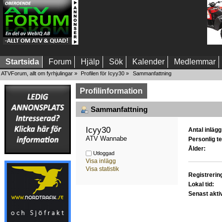
Startsida
Forum
Hjälp
Sök
Kalender
Medlemmar
ATVForum, allt om fyrhjulingar
»
Profilen för Icyy30
»
Sammanfattning
Profilinformation
Sammanfattning
Icyy30 
Antal inlägg
ATV Wannabe
Personlig te
Ålder:
Utloggad
Visa inlägg
Visa statistik
Registrerin
Lokal tid:
Senast akti