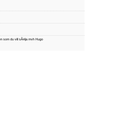
en som du vill sÃ¤lja mvh Hugo
har en som du vill sÃÂ¤lja mvh Hugo
en som du vill sÃ¤lja mvh Hugo