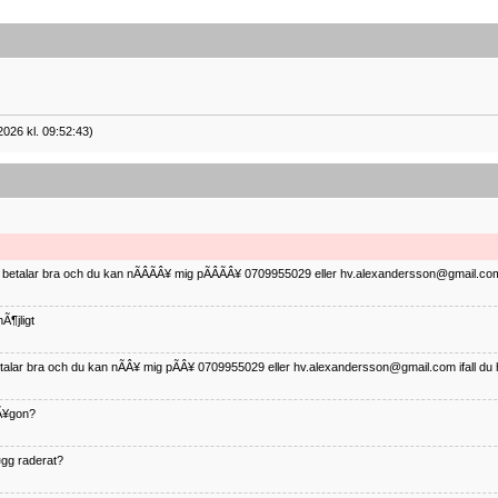
2026 kl. 09:52:43)
ag betalar bra och du kan nÃÂÃÂ¥ mig pÃÂÃÂ¥ 0709955029 eller hv.alexandersson@gmail.com 
Ã¶jligt
betalar bra och du kan nÃÂ¥ mig pÃÂ¥ 0709955029 eller hv.alexandersson@gmail.com ifall du 
nÃ¥gon?
¤gg raderat?