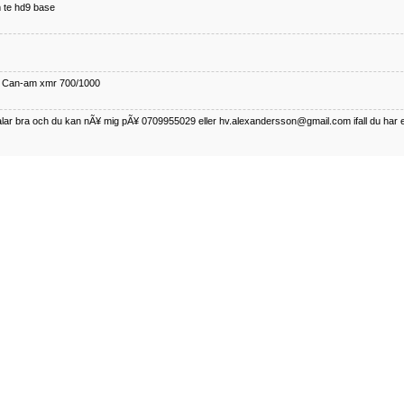
 te hd9 base
ll Can-am xmr 700/1000
talar bra och du kan nÃ¥ mig pÃ¥ 0709955029 eller hv.alexandersson@gmail.com ifall du har 
nda TRX 350 FE 2005 med snÃ¶blad som fungerar utmÃ¤rkt .Har Ã¤rft den
betalar bra och du kan nÃÂ¥ mig pÃÂ¥ 0709955029 eller hv.alexandersson@gmail.com ifall du 
50-89
talar bra och du kan nÃ¥ mig pÃ¥ 0709955029 eller hv.alexandersson@gmail.com ifall du har 