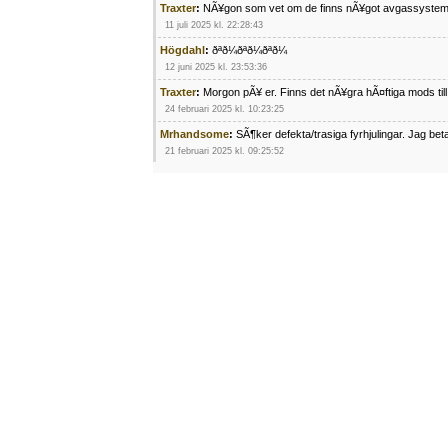
Traxter
:
NÃ¥gon som vet om de finns nÃ¥got avgassystem
11 juli 2025 kl. 22:28:43
Högdahl
:
ðªð¼ðªð¼ðªð¼
12 juni 2025 kl. 23:53:36
Traxter
:
Morgon pÃ¥ er. Finns det nÃ¥gra hÃ¤ftiga mods ti
24 februari 2025 kl. 10:23:25
Mrhandsome
:
SÃ¶ker defekta/trasiga fyrhjulingar. Jag be
21 februari 2025 kl. 09:25:52
Oscar5
:
NÃ¥gon som vet vad man kan begÃ¤ra fÃ¶r en Ho
4 februari 2025 kl. 19:20:50
Oscar5
:
44
4 februari 2025 kl. 19:15:36
Greger59
:
NÃ¤gon som vet har en Cetek 500 EFI
15 januari 2025 kl. 23:49:44
Mrhandsome
:
SÃÂ¶ker defekta/trasiga fyrhjulingar. Jag 
4 januari 2025 kl. 00:28:39
kampersvik
:
schema vaccumssangar cf moto 500 2013
26 november 2024 kl. 17:48:35
trailboss
:
Hej. sÃ¶ker instruktionsbok Polaris TrailBoss 2
3 oktober 2024 kl. 12:08:54
Mrhandsome
:
SÃ¶ker defekta/trasiga fyrhjulingar. Jag be
16 september 2024 kl. 11:29:29