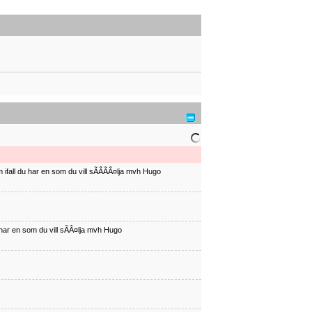
ifall du har en som du vill sÃÂÃÂ¤lja mvh Hugo
har en som du vill sÃÂ¤lja mvh Hugo