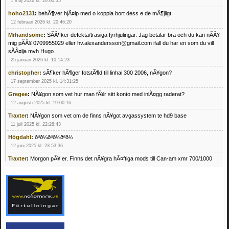
1 maj 2026 kl. 20:00:35
hoho2131
:
behÃ¶ver hjÃ¤lp med o koppla bort dess e de mÃ¶jligt
12 februari 2026 kl. 20:46:20
Mrhandsome
:
SÃÂ¶ker defekta/trasiga fyrhjulingar. Jag betalar bra och du kan nÃÂ¥
mig pÃÂ¥ 0709955029 eller hv.alexandersson@gmail.com ifall du har en som du vill
sÃÂ¤lja mvh Hugo
25 januari 2026 kl. 10:14:23
christopher
:
sÃ¶ker hÃ¶ger fotstÃ¶d till linhai 300 2006, nÃ¥gon?
17 september 2025 kl. 14:31:25
Gregee
:
NÃ¥gon som vet hur man fÃ¥r sitt konto med inlÃ¤gg raderat?
12 augusti 2025 kl. 19:00:16
Traxter
:
NÃ¥gon som vet om de finns nÃ¥got avgassystem te hd9 base
11 juli 2025 kl. 22:28:43
Högdahl
:
ðªð¼ðªð¼ðªð¼
12 juni 2025 kl. 23:53:36
Traxter
:
Morgon pÃ¥ er. Finns det nÃ¥gra hÃ¤ftiga mods till Can-am xmr 700/1000
24 februari 2025 kl. 10:23:25
Mrhandsome
:
SÃ¶ker defekta/trasiga fyrhjulingar. Jag betalar bra och du kan nÃ¥ mig
pÃ¥ 0709955029 eller hv.alexandersson@gmail.com ifall du har en som du vill sÃ¤lja
mvh Hugo
21 februari 2025 kl. 09:25:52
Oscar5
:
NÃ¥gon som vet vad man kan begÃ¤ra fÃ¶r en Honda TRX 350 FE 2005
med snÃ¶blad som fungerar utmÃ¤rkt .Har Ã¤rft den