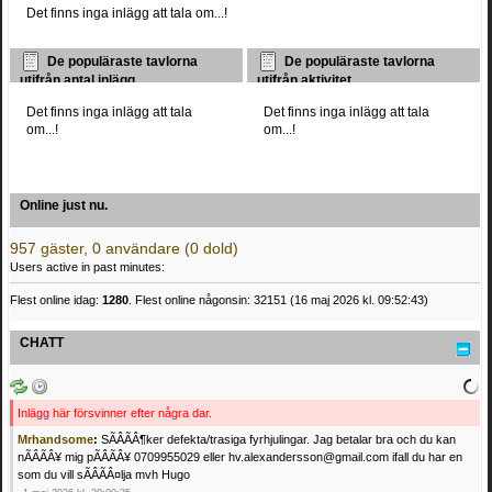
Det finns inga inlägg att tala om...!
De populäraste tavlorna
De populäraste tavlorna
utifrån antal inlägg
utifrån aktivitet
Det finns inga inlägg att tala
Det finns inga inlägg att tala
om...!
om...!
Online just nu.
957 gäster, 0 användare (0 dold)
Users active in past minutes:
Flest online idag:
1280
. Flest online någonsin: 32151 (16 maj 2026 kl. 09:52:43)
CHATT
Inlägg här försvinner efter några dar.
Mrhandsome
:
SÃÂÃÂ¶ker defekta/trasiga fyrhjulingar. Jag betalar bra och du kan
nÃÂÃÂ¥ mig pÃÂÃÂ¥ 0709955029 eller hv.alexandersson@gmail.com ifall du har en
som du vill sÃÂÃÂ¤lja mvh Hugo