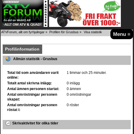
ATVForum, allt om fyrhjulingar
»
Profilen för Grusbus
»
Visa statistik
Menu ≡
Profilinformation
Allmän statistik - Grusbus
Total tid som användaren varit
1 timmar och 25 minuter.
online:
Totalt antal skrivna inlägg:
0 inlägg
Antal ämnen personen startat:
0 ämnen
Antal omröstningar personen
0 omröstningar
skapat:
Antal omröstningar personen
0 röster
röstat i:
Skrivaktivitet för olika tider