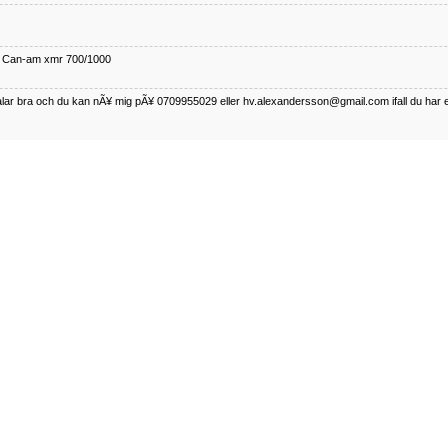
ll Can-am xmr 700/1000
talar bra och du kan nÃ¥ mig pÃ¥ 0709955029 eller hv.alexandersson@gmail.com ifall du har 
nda TRX 350 FE 2005 med snÃ¶blad som fungerar utmÃ¤rkt .Har Ã¤rft den
betalar bra och du kan nÃÂ¥ mig pÃÂ¥ 0709955029 eller hv.alexandersson@gmail.com ifall du 
50-89
talar bra och du kan nÃ¥ mig pÃ¥ 0709955029 eller hv.alexandersson@gmail.com ifall du har 
 bromsar pÃ¥ den. Finns det bromsvÃ¥g pÃ¥ den?