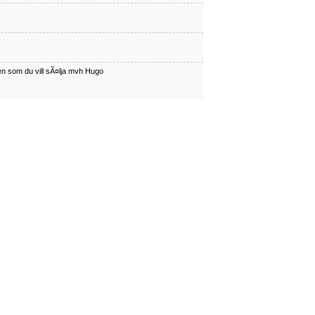
en som du vill sÃ¤lja mvh Hugo
har en som du vill sÃÂ¤lja mvh Hugo
en som du vill sÃ¤lja mvh Hugo