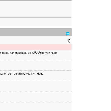
ifall du har en som du vill sÃÂÃÂ¤lja mvh Hugo
har en som du vill sÃÂ¤lja mvh Hugo