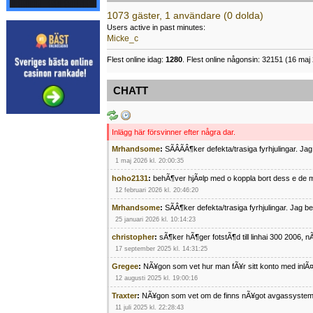
1073 gäster, 1 användare (0 dolda)
Users active in past minutes:
Micke_c
Flest online idag:
1280
. Flest online någonsin: 32151 (16 maj 
CHATT
Inlägg här försvinner efter några dar.
Mrhandsome
:
SÃÂÃÂ¶ker defekta/trasiga fyrhjulingar. J
1 maj 2026 kl. 20:00:35
hoho2131
:
behÃ¶ver hjÃ¤lp med o koppla bort dess e de m
12 februari 2026 kl. 20:46:20
Mrhandsome
:
SÃÂ¶ker defekta/trasiga fyrhjulingar. Jag 
25 januari 2026 kl. 10:14:23
christopher
:
sÃ¶ker hÃ¶ger fotstÃ¶d till linhai 300 2006, 
17 september 2025 kl. 14:31:25
Gregee
:
NÃ¥gon som vet hur man fÃ¥r sitt konto med inlÃ
12 augusti 2025 kl. 19:00:16
Traxter
:
NÃ¥gon som vet om de finns nÃ¥got avgassystem
11 juli 2025 kl. 22:28:43