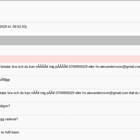
2026 kl. 09:52:43)
ag betalar bra och du kan nÃÂÃÂ¥ mig pÃÂÃÂ¥ 0709955029 eller hv.alexandersson@gmail.com 
Ã¶jligt
betalar bra och du kan nÃÂ¥ mig pÃÂ¥ 0709955029 eller hv.alexandersson@gmail.com ifall du 
nÃ¥gon?
¤gg raderat?
 te hd9 base