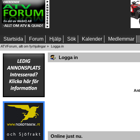
Startsida
Forum
Hjälp
Sök
Kalender
Medlemmar
ATVForum, allt om fyrhjulingar
»
Logga in
Logga in
Ant
Online just nu.