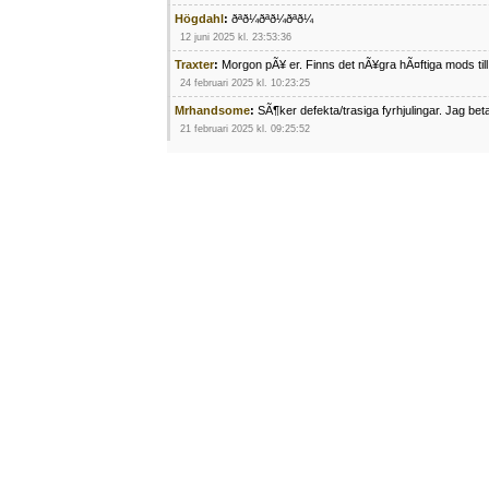
Högdahl
:
ðªð¼ðªð¼ðªð¼
12 juni 2025 kl. 23:53:36
Traxter
:
Morgon pÃ¥ er. Finns det nÃ¥gra hÃ¤ftiga mods ti
24 februari 2025 kl. 10:23:25
Mrhandsome
:
SÃ¶ker defekta/trasiga fyrhjulingar. Jag be
21 februari 2025 kl. 09:25:52
Oscar5
:
NÃ¥gon som vet vad man kan begÃ¤ra fÃ¶r en Ho
4 februari 2025 kl. 19:20:50
Oscar5
:
44
4 februari 2025 kl. 19:15:36
Greger59
:
NÃ¤gon som vet har en Cetek 500 EFI
15 januari 2025 kl. 23:49:44
Mrhandsome
:
SÃÂ¶ker defekta/trasiga fyrhjulingar. Jag 
4 januari 2025 kl. 00:28:39
kampersvik
:
schema vaccumssangar cf moto 500 2013
26 november 2024 kl. 17:48:35
trailboss
:
Hej. sÃ¶ker instruktionsbok Polaris TrailBoss 2
3 oktober 2024 kl. 12:08:54
Mrhandsome
:
SÃ¶ker defekta/trasiga fyrhjulingar. Jag be
16 september 2024 kl. 11:29:29
Kalle33
:
Nyss kÃ¶pt en Linhai 300 2006. LÃ¶jligt dÃ¥liga