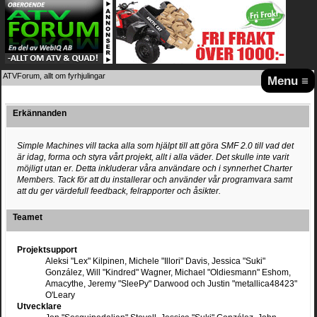
ATVForum, allt om fyrhjulingar
Menu ≡
Erkännanden
Simple Machines vill tacka alla som hjälpt till att göra SMF 2.0 till vad det
är idag, forma och styra vårt projekt, allt i alla väder. Det skulle inte varit
möjligt utan er. Detta inkluderar våra användare och i synnerhet Charter
Members. Tack för att du installerar och använder vår programvara samt
att du ger värdefull feedback, felrapporter och åsikter.
Teamet
Projektsupport
Aleksi "Lex" Kilpinen, Michele "Illori" Davis, Jessica "Suki"
González, Will "Kindred" Wagner, Michael "Oldiesmann" Eshom,
Amacythe, Jeremy "SleePy" Darwood och Justin "metallica48423"
O'Leary
Utvecklare