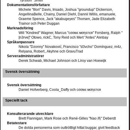
"Tyrsson" Smith
Dokumentationsförfattare
Michele "Illori" Davis, Irisado, Joshua "groundup" Dickerson,
AngellinaBelle, Chainy, Daniel Diehl, Dannii Willis, emanuele,
Graeme Spence, Jack "akabugeyes" Thorsen, Jade Elizabeth
Trainor och Peter Duggan
Marknadsföring
Will "Kindred" Wagner, Marcus "cσσкιє мσηѕтєя" Forsberg, Ralph "
[n3rve]" Otowo, rickC, Tony Reid och Mert "Antes" Alınbay
Språkanpassare
Nikola "Dzonny" Novaković, Francisco "d3vcho" Domínguez, m4z,
Relyana, Robert., Akyhne och GravuTrad
Serveradministratörer
Derek Schwab, Michael Johnson och Liroy van Hoewijk
Svensk översättning
Svensk översättning
Daniel Hofverberg, Coola_Daffy och cσσкιє мσηѕтєя
Speciellt tack
Konsulterarande utvecklare
Brett Flannigan, Mark Rose och René-Gilles "Nao 尚" Deberdt
Betatestare
De dolda personerna som outtröttligt hittat buggar, givit feedback