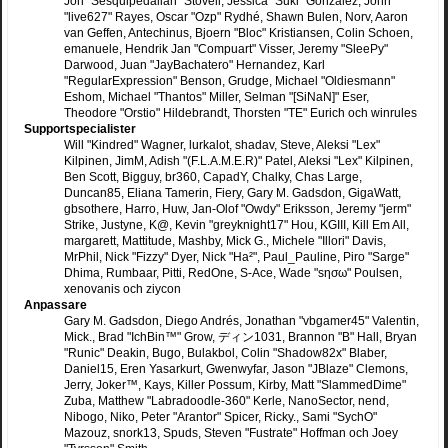
Jon "Sesquipedalian" Stovell, Jessica "Suki" González, John
"live627" Rayes, Oscar "Ozp" Rydhé, Shawn Bulen, Norv, Aaron
van Geffen, Antechinus, Bjoern "Bloc" Kristiansen, Colin Schoen,
emanuele, Hendrik Jan "Compuart" Visser, Jeremy "SleePy"
Darwood, Juan "JayBachatero" Hernandez, Karl
"RegularExpression" Benson, Grudge, Michael "Oldiesmann"
Eshom, Michael "Thantos" Miller, Selman "[SiNaN]" Eser,
Theodore "Orstio" Hildebrandt, Thorsten "TE" Eurich och winrules
Supportspecialister
Will "Kindred" Wagner, lurkalot, shadav, Steve, Aleksi "Lex"
Kilpinen, JimM, Adish "(F.L.A.M.E.R)" Patel, Aleksi "Lex" Kilpinen,
Ben Scott, Bigguy, br360, CapadY, Chalky, Chas Large,
Duncan85, Eliana Tamerin, Fiery, Gary M. Gadsdon, GigaWatt,
gbsothere, Harro, Huw, Jan-Olof "Owdy" Eriksson, Jeremy "jerm"
Strike, Justyne, K@, Kevin "greyknight17" Hou, KGIII, Kill Em All,
margarett, Mattitude, Mashby, Mick G., Michele "Illori" Davis,
MrPhil, Nick "Fizzy" Dyer, Nick "Ha²", Paul_Pauline, Piro "Sarge"
Dhima, Rumbaar, Pitti, RedOne, S-Ace, Wade "sησω" Poulsen,
xenovanis och ziycon
Anpassare
Gary M. Gadsdon, Diego Andrés, Jonathan "vbgamer45" Valentin,
Mick., Brad "IchBin™" Grow, ディン1031, Brannon "B" Hall, Bryan
"Runic" Deakin, Bugo, Bulakbol, Colin "Shadow82x" Blaber,
Daniel15, Eren Yasarkurt, Gwenwyfar, Jason "JBlaze" Clemons,
Jerry, Joker™, Kays, Killer Possum, Kirby, Matt "SlammedDime"
Zuba, Matthew "Labradoodle-360" Kerle, NanoSector, nend,
Nibogo, Niko, Peter "Arantor" Spicer, Ricky., Sami "SychO"
Mazouz, snork13, Spuds, Steven "Fustrate" Hoffman och Joey