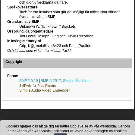
och gjort utvecklarna galnare.
Språköversättare
Tack för era insatser som gör det möjligt för människor världen
över att använda SMF.
Grundaren av SMF
Unknown W. "[Unknown]" Brackets
Ursprungliga projektledare
Jeff Lewis, Joseph Fung och David Recordon
In loving memory of
Crip, K@, metallica48423 och Paul_Pauline
Och till alla som vi kan ha missat: Tack!
Copyright
Forum
SMF 2.0.19
|
SMF © 2017
,
Simple Machines
SMFAds
for
Free Forums
Simple Audio Video Embedder
Cookies hjälper oss att ge dig en bättre upplevelse av vår webbsida. Genom
SimplePortal 2.3.8 © 2008-2026, SimplePortal
SMF 2.0.19
|
SMF © 2017
,
Simple Machines
att använda vår webbplats godkänner du även användningen av cookies.
SMFAds
for
Free Forums