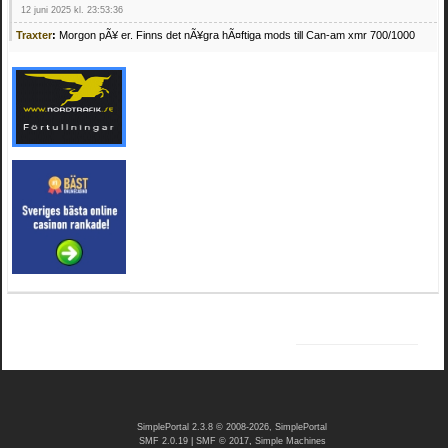
12 juni 2025 kl. 23:53:36
Traxter
:
Morgon pÃ¥ er. Finns det nÃ¥gra hÃ¤ftiga mods till Can-am xmr 700/1000
24 februari 2025 kl. 10:23:25
Mrhandsome
:
SÃ¶ker defekta/trasiga fyrhjulingar. Jag betalar bra och du kan nÃ¥ mig
pÃ¥ 0709955029 eller hv.alexandersson@gmail.com ifall du har en som du vill sÃ¤lja
mvh Hugo
21 februari 2025 kl. 09:25:52
Oscar5
:
NÃ¥gon som vet vad man kan begÃ¤ra fÃ¶r en Honda TRX 350 FE 2005
med snÃ¶blad som fungerar utmÃ¤rkt .Har Ã¤rft den
4 februari 2025 kl. 19:20:50
Oscar5
:
44
4 februari 2025 kl. 19:15:36
Greger59
:
NÃ¤gon som vet har en Cetek 500 EFI
15 januari 2025 kl. 23:49:44
Mrhandsome
:
SÃÂ¶ker defekta/trasiga fyrhjulingar. Jag betalar bra och du kan nÃÂ¥
mig pÃÂ¥ 0709955029 eller hv.alexandersson@gmail.com ifall du har en som du vill
sÃÂ¤lja mvh Hugo
4 januari 2025 kl. 00:28:39
kampersvik
:
schema vaccumssangar cf moto 500 2013
26 november 2024 kl. 17:48:35
trailboss
:
Hej. sÃ¶ker instruktionsbok Polaris TrailBoss 250-89
3 oktober 2024 kl. 12:08:54
SimplePortal 2.3.8 © 2008-2026, SimplePortal
SMF 2.0.19
|
SMF © 2017
,
Simple Machines