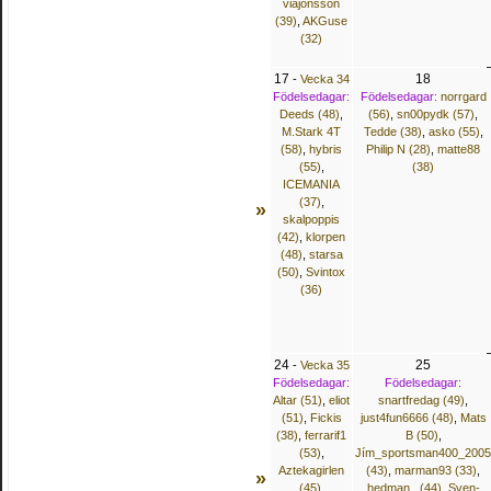
viajonsson
(39)
,
AKGuse
(32)
17
18
-
Vecka 34
Födelsedagar:
Födelsedagar:
norrgard
Deeds (48)
,
(56)
,
sn00pydk (57)
,
M.Stark 4T
Tedde (38)
,
asko (55)
,
(58)
,
hybris
Philip N (28)
,
matte88
(55)
,
(38)
ICEMANIA
(37)
,
»
skalpoppis
(42)
,
klorpen
(48)
,
starsa
(50)
,
Svintox
(36)
24
25
-
Vecka 35
Födelsedagar:
Födelsedagar:
Altar (51)
,
eliot
snartfredag (49)
,
(51)
,
Fickis
just4fun6666 (48)
,
Mats
(38)
,
ferrarif1
B (50)
,
(53)
,
Jím_sportsman400_2005
Aztekagirlen
(43)
,
marman93 (33)
,
»
(45)
,
hedman_ (44)
,
Sven-