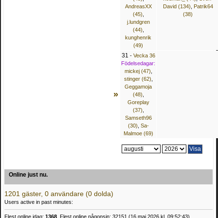
AndreasXX
David (134)
,
Patrik64
(45)
,
(38)
j.lundgren
(44)
,
kunghenrik
(49)
31
-
Vecka 36
Födelsedagar:
mickej (47)
,
stinger (62)
,
Geggamoja
»
(48)
,
Goreplay
(37)
,
Samseth96
(30)
,
Sa-
Malmoe (69)
Online just nu.
1201 gäster, 0 användare (0 dolda)
Users active in past minutes:
Flest online idag:
1368
. Flest online någonsin: 32151 (16 maj 2026 kl. 09:52:43)