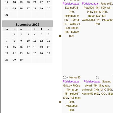
17
18
19
20
21
22
23
Födelsedagar:
Födelsedagar:
Jens (61)
,
DanneR33
Pete500 (46)
,
800 twin
24
25
26
27
28
29
30
(49)
,
(45)
,
jimmie (45)
,
31
holmmanne
Esberitox (53)
,
(41)
,
FooAB
Zathura82 (44)
,
PSI1980
(47)
,
adde 94
(46)
September 2026
(32)
,
linsen
m
t
o
t
f
l
s
(55)
,
byraw
1
2
3
4
5
6
»
(67)
7
8
9
10
11
12
13
14
15
16
17
18
19
20
21
22
23
24
25
26
27
28
29
30
10
11
-
Vecka 33
Födelsedagar:
Födelsedagar:
Swamp
Grizzly 700se
dwarf (49)
,
Slayaah
,
(40)
,
grop
onlyrobin (40)
,
M_C (60)
,
(45)
,
pidde87
Kennet57 (69)
,
jOOc (51)
(39)
,
Rainman
»
(39)
,
Mickebus
(55)
,