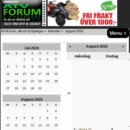
ATVForum, allt om fyrhjulingar
»
Kalender
»
augusti 2026
Menu ≡
«
Augusti 2026
»
Juli 2026
m
t
o
t
f
l
s
måndag
tisdag
1
2
3
4
5
6
7
8
9
10
11
12
13
14
15
16
17
18
19
20
21
22
23
24
25
26
27
28
29
30
31
»
Augusti 2026
m
t
o
t
f
l
s
1
2
3
4
5
6
7
8
9
10
11
12
13
14
15
16
3
4
-
Vecka 32