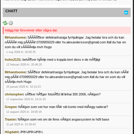
CHATT
Inlägg här försvinner efter några dar.
Mrhandsome
:
SÃÂÃÂ¶ker defekta/trasiga fyrhjulingar. Jag betalar bra och du kan
nÃÂÃÂ¥ mig pÃÂÃÂ¥ 0709955029 eller hv.alexandersson@gmail.com ifall du har en
som du vill sÃÂÃÂ¤lja mvh Hugo
1 maj 2026 kl. 20:00:35
hoho2131
:
behÃ¶ver hjÃ¤lp med o koppla bort dess e de mÃ¶jligt
12 februari 2026 kl. 20:46:20
Mrhandsome
:
SÃÂ¶ker defekta/trasiga fyrhjulingar. Jag betalar bra och du kan nÃÂ¥
mig pÃÂ¥ 0709955029 eller hv.alexandersson@gmail.com ifall du har en som du vill
sÃÂ¤lja mvh Hugo
25 januari 2026 kl. 10:14:23
christopher
:
sÃ¶ker hÃ¶ger fotstÃ¶d till linhai 300 2006, nÃ¥gon?
17 september 2025 kl. 14:31:25
Gregee
:
NÃ¥gon som vet hur man fÃ¥r sitt konto med inlÃ¤gg raderat?
12 augusti 2025 kl. 19:00:16
Traxter
:
NÃ¥gon som vet om de finns nÃ¥got avgassystem te hd9 base
11 juli 2025 kl. 22:28:43
Högdahl
:
ðªð¼ðªð¼ðªð¼