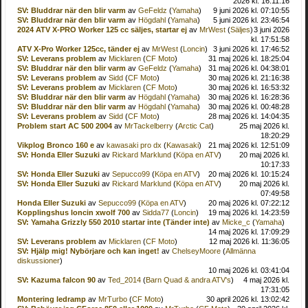
2026 kl. 16:11:16
SV: Bluddrar när den blir varm
av
GeFeldz
(
Yamaha
)
9 juni 2026 kl. 07:10:55
SV: Bluddrar när den blir varm
av
Högdahl
(
Yamaha
)
5 juni 2026 kl. 23:46:54
2024 ATV X-PRO Worker 125 cc säljes, startar ej
av
MrWest
(
Säljes
)
3 juni 2026
kl. 17:51:58
ATV X-Pro Worker 125cc, tänder ej
av
MrWest
(
Loncin
)
3 juni 2026 kl. 17:46:52
SV: Leverans problem
av
Micklaren
(
CF Moto
)
31 maj 2026 kl. 18:25:04
SV: Bluddrar när den blir varm
av
GeFeldz
(
Yamaha
)
31 maj 2026 kl. 04:38:01
SV: Leverans problem
av
Sidd
(
CF Moto
)
30 maj 2026 kl. 21:16:38
SV: Leverans problem
av
Micklaren
(
CF Moto
)
30 maj 2026 kl. 16:53:32
SV: Bluddrar när den blir varm
av
Högdahl
(
Yamaha
)
30 maj 2026 kl. 16:28:36
SV: Bluddrar när den blir varm
av
Högdahl
(
Yamaha
)
30 maj 2026 kl. 00:48:28
SV: Leverans problem
av
Sidd
(
CF Moto
)
28 maj 2026 kl. 14:04:35
Problem start AC 500 2004
av
MrTackelberry
(
Arctic Cat
)
25 maj 2026 kl.
18:20:29
Vikplog Bronco 160 e
av
kawasaki pro dx
(
Kawasaki
)
21 maj 2026 kl. 12:51:09
SV: Honda Eller Suzuki
av
Rickard Marklund
(
Köpa en ATV
)
20 maj 2026 kl.
10:17:33
SV: Honda Eller Suzuki
av
Sepucco99
(
Köpa en ATV
)
20 maj 2026 kl. 10:15:24
SV: Honda Eller Suzuki
av
Rickard Marklund
(
Köpa en ATV
)
20 maj 2026 kl.
07:49:58
Honda Eller Suzuki
av
Sepucco99
(
Köpa en ATV
)
20 maj 2026 kl. 07:22:12
Kopplingshus loncin xwolf 700
av
Sidda77
(
Loncin
)
19 maj 2026 kl. 14:23:59
SV: Yamaha Grizzly 550 2010 startar inte (Tänder inte)
av
Micke_c
(
Yamaha
)
14 maj 2026 kl. 17:09:29
SV: Leverans problem
av
Micklaren
(
CF Moto
)
12 maj 2026 kl. 11:36:05
SV: Hjälp mig! Nybörjare och kan inget!
av
ChelseyMoore
(
Allmänna
diskussioner
)
10 maj 2026 kl. 03:41:04
SV: Kazuma falcon 90
av
Ted_2014
(
Barn Quad & andra ATV's
)
4 maj 2026 kl.
17:31:05
Montering ledramp
av
MrTurbo
(
CF Moto
)
30 april 2026 kl. 13:02:42