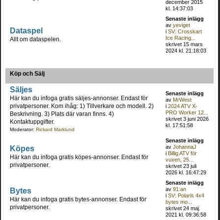
december 2015
kl. 14:37:03
Senaste inlägg
av
yeviget
Dataspel
i
SV: Crosskart
Ice Racing...
Allt om dataspelen.
skrivet 15 mars
2024 kl. 21:18:03
Köp och Sälj
Säljes
Senaste inlägg
Här kan du infoga gratis säljes-annonser. Endast för
av
MrWest
privatpersoner. Kom ihåg: 1) Tillverkare och modell. 2)
i
2024 ATV X-
PRO Worker 12...
Beskrivning. 3) Plats där varan finns. 4)
skrivet 3 juni 2026
Kontaktuppgifter.
kl. 17:51:58
Moderator:
Rickard Marklund
Senaste inlägg
Köpes
av
JohannaJ
i
Billig ATV för
Här kan du infoga gratis köpes-annonser. Endast för
vuxen, 25...
privatpersoner.
skrivet 23 juli
2026 kl. 16:47:29
Senaste inlägg
Bytes
av
91:an
i
SV: Polaris 4x4
Här kan du infoga gratis bytes-annonser. Endast för
bytes mo...
privatpersoner.
skrivet 24 maj
2021 kl. 09:36:58