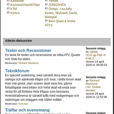
Kawasaki
Yamati
Kazuma/Viarelli/Titan
ZONGSHEN
KTM
Övriga - t.ex Adly,
Kymco
Kasea, Skyhawk, Derbi,
Malaguti
Barn Quad & andra
ATV's
Allmän diskussion
Senaste inlägg
Tester och Recensioner
av
Lilidala
En tavla för tester och recensioner av olika ATV, Quads
i
ELD.gg Path of
Exile 2:...
och Side-by-sides.
skrivet 14 april
Moderator:
Rickard Marklund
2025 kl. 08:00:03
Teknikforum
En speciell avdelning, med särskilt stora krav på
Senaste inlägg
sakliga och adekvata frågor och svar, i detta forum skall
av
Rickard
man inte gissa, utan svaren skall vara bra, gärna
Marklund
i
SV: Okänd
förtydligade med bilder och helst skall ett enda svar
identitet
räcka för att förklara hela frågan som besvaras.
skrivet 29 april
Aministratörerna är särskilt tuffa med redigeringar och
2026 kl. 12:52:08
raderingar om inläggen inte håller måttet.
Moderator:
hell-man
Träffar och evenemang
Senaste inlägg