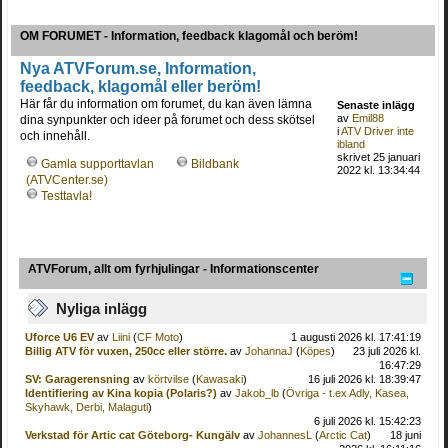
OM FORUMET - Information, feedback klagomål och beröm!
Nya ATVForum.se, Information,
feedback, klagomål eller beröm!
Här får du information om forumet, du kan även lämna
Senaste inlägg
av
Emil88
dina synpunkter och ideer på forumet och dess skötsel
i
ATV Driver inte
och innehåll.
ibland
skrivet 25 januari
Gamla supporttavlan
Bildbank
2022 kl. 13:34:44
(ATVCenter.se)
Testtavla!
ATVForum, allt om fyrhjulingar - Informationscenter
Nyliga inlägg
Uforce U6 EV
av
Liini
(
CF Moto
)
1 augusti 2026 kl. 17:41:19
Billig ATV för vuxen, 250cc eller större.
av
JohannaJ
(
Köpes
)
23 juli 2026 kl.
16:47:29
SV: Garagerensning
av
körtvilse
(
Kawasaki
)
16 juli 2026 kl. 18:39:47
Identifiering av Kina kopia (Polaris?)
av
Jakob_lb
(
Övriga - t.ex Adly, Kasea,
Skyhawk, Derbi, Malaguti
)
6 juli 2026 kl. 15:42:23
Verkstad för Artic cat Göteborg- Kungälv
av
JohannesL
(
Arctic Cat
)
18 juni