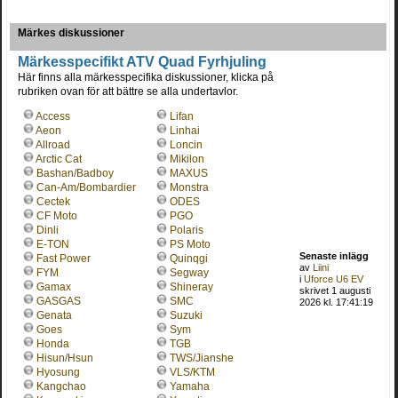
Märkes diskussioner
Märkesspecifikt ATV Quad Fyrhjuling
Här finns alla märkesspecifika diskussioner, klicka på
rubriken ovan för att bättre se alla undertavlor.
Access
Lifan
Aeon
Linhai
Allroad
Loncin
Arctic Cat
Mikilon
Bashan/Badboy
MAXUS
Can-Am/Bombardier
Monstra
Cectek
ODES
CF Moto
PGO
Dinli
Polaris
E-TON
PS Moto
Senaste inlägg
Fast Power
Quinqgi
av
Liini
FYM
Segway
i
Uforce U6 EV
Gamax
Shineray
skrivet 1 augusti
GASGAS
SMC
2026 kl. 17:41:19
Genata
Suzuki
Goes
Sym
Honda
TGB
Hisun/Hsun
TWS/Jianshe
Hyosung
VLS/KTM
Kangchao
Yamaha