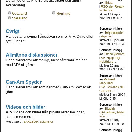
Dela med er av ATV-träffar, aktiviteter och andra
av
Lilidala
evenemang.
i
RSOrder Ready
to Set Sa...
Götaland
Norrland
skrivet 14 april
2025 kl. 08:02:27
Svealand
Senaste inlägg
Övrigt
av
Hellsinglander
Här postar vi övriga frågor/svar som rör ATV, Quad eller
i
Vajerlås
skrivet 10 januari
fyrhjulingar
2026 kl. 17:16:13
Senaste inlägg
Allmänna diskussioner
av
ChelseyMoore
i
SV: Hjälp mig!
Här diskuterar vi allt möjligt, mest sånt som itne har
Nybörjare...
med ATV att göra.
skrivet 10 maj
2026 kl. 03:41:04
Senaste inlägg
av
Rickard
Can-Am Spyder
Marklund
Här diskuterar vi allt som har med Can-Am Spyder att
i
SV: Bakdäck till
Can-Am ...
göra.
skrivet 3 juni 2024
kl. 09:40:35
Senaste inlägg
Videos och bilder
av
Högdahl
ATV Videos och bilder från privata arkiv, tävlingar,
i
SV: Filmer, bilder
från ...
stunts med mera...
skrivet 18 maj
Moderatorer:
cARLBOM
,
scrambler
2022 kl. 17:01:10
Senaste inlägg