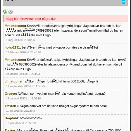
Inlägg här försvinner efter några dar.
Mrhandsome
:
SÃÂÃÂ¶ker defekta/trasiga fyrhjulingar. Jag betalar bra och du kan
nÃÂÃÂ¥ mig pÃÂÃÂ¥ 0709955029 eller hv.alexandersson@gmail.com ifall du har en
som du vill sÃÂÃÂ¤lja mvh Hugo
1 maj 2026 kl. 20:00:35
hoho2131
:
behÃ¶ver hjÃ¤lp med o koppla bort dess e de mÃ¶jligt
12 februari 2026 kl. 20:46:20
Mrhandsome
:
SÃÂ¶ker defekta/trasiga fyrhjulingar. Jag betalar bra och du kan nÃÂ¥
mig pÃÂ¥ 0709955029 eller hv.alexandersson@gmail.com ifall du har en som du vill
sÃÂ¤lja mvh Hugo
25 januari 2026 kl. 10:14:23
christopher
:
sÃ¶ker hÃ¶ger fotstÃ¶d till linhai 300 2006, nÃ¥gon?
17 september 2025 kl. 14:31:25
Gregee
:
NÃ¥gon som vet hur man fÃ¥r sitt konto med inlÃ¤gg raderat?
12 augusti 2025 kl. 19:00:16
Traxter
:
NÃ¥gon som vet om de finns nÃ¥got avgassystem te hd9 base
11 juli 2025 kl. 22:28:43
Högdahl
:
ðªð¼ðªð¼ðªð¼
12 juni 2025 kl. 23:53:36
Traxter
:
Morgon pÃ¥ er. Finns det nÃ¥gra hÃ¤ftiga mods till Can-am xmr 700/1000