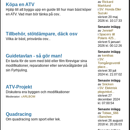
av
Rickard
Köpa en ATV
Marklund
Hjälp till att bygga upp en guide till hur man bäst köper
i
SV: Honda Eller
Suzuki
en ATV. Vad man bör tänka på osv..
skrivet 20 maj
2026 kl. 10:17:33
Senaste inlägg
av
JennieF
Tillbehör, stötdämpare, däck osv
i
Spacers till
Polaris 425...
Vilka är bäst, prisvärda osv...
skrivet 5 januari
2026 kl. 00:12:26
Senaste inlägg
Guidetavlan - så gör man!
av
kenthas
i
SV:
En tavla för de som med bild eller film förevigar sina
Tomgångsventil
modifikationer, reparationer eller serviceåtgärder på
place...
sin Fyrhjuling.
skrivet 30 juli
2024 kl. 21:07:02
Senaste inlägg
av
Snicken
ATV-Projekt
i
SV: Elektrisk
Diskutera era byggen och modifikationer
plogvinkel...
skrivet 27
Moderator:
cARLBOM
december 2024
kl. 07:00:54
Senaste inlägg
av
Tobias_666
Quadracing
i
Banshee
Om quadracing som sport eller lek.
skrivet 26 augusti
2018 kl. 20:26:03