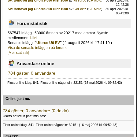
SV: Behöver jag CForce 850 eller 1000
av
MrTurbo
(
CF Moto
)
30 april 2026 kl.
12:42:36
SV: Behöver jag CForce 850 eller 1000
av
GeFeldz
(
CF Moto
)
30 april 2026 kl.
06:43:00
Forumstatistik
567547 inlägg i 53000 ämnen av 20217 medlemmar. Nyaste
medlemmen:
Liini
Senaste inlägg:
"
Uforce U6 EV
"
( 1 augusti 2026 kl. 17:41:19 )
Visa de senaste inläggen på forumet.
[Mer statistik]
Användare online
784 gäster, 0 användare
Flest online idag:
841
. Flest online någonsin: 32151 (16 maj 2026 kl. 09:52:43)
Online just nu.
784 gäster, 0 användare (0 dolda)
Users active in past minutes:
Flest online idag:
841
. Flest online någonsin: 32151 (16 maj 2026 kl. 09:52:43)
CHATT