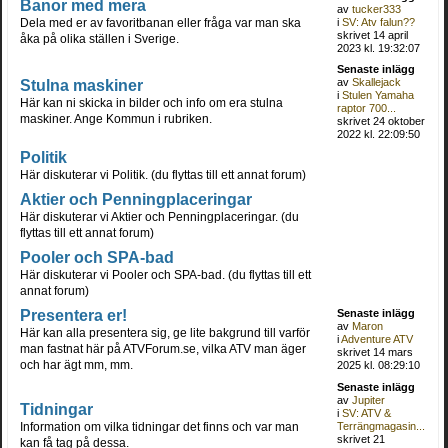
Banor med mera
av
tucker333
Dela med er av favoritbanan eller fråga var man ska
i
SV: Atv falun??
skrivet 14 april
åka på olika ställen i Sverige.
2023 kl. 19:32:07
Senaste inlägg
Stulna maskiner
av
Skallejack
i
Stulen Yamaha
Här kan ni skicka in bilder och info om era stulna
raptor 700...
maskiner. Ange Kommun i rubriken.
skrivet 24 oktober
2022 kl. 22:09:50
Politik
Här diskuterar vi Politik. (du flyttas till ett annat forum)
Aktier och Penningplaceringar
Här diskuterar vi Aktier och Penningplaceringar. (du
flyttas till ett annat forum)
Pooler och SPA-bad
Här diskuterar vi Pooler och SPA-bad. (du flyttas till ett
annat forum)
Presentera er!
Senaste inlägg
av
Maron
Här kan alla presentera sig, ge lite bakgrund till varför
i
Adventure ATV
man fastnat här på ATVForum.se, vilka ATV man äger
skrivet 14 mars
och har ägt mm, mm.
2025 kl. 08:29:10
Senaste inlägg
av
Jupiter
Tidningar
i
SV: ATV &
Information om vilka tidningar det finns och var man
Terrängmagasin...
skrivet 21
kan få tag på dessa.