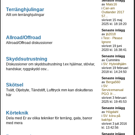
Senaste inlägg
av
Mats16
i
Can-am
Terränghjulingar
Outlander 2017
Allt om terränghjulingar
57...
skrivet 15 maj
2025 kl. 18:18:20
Senaste inlägg
av
jb2018
Allroad/Offroad
i
Test - Please
Ignore
Allroad/Offroad diskussioner
skrivet 19 juni
2020 kl. 16:38:41
Senaste inlägg
Skyddsutrustning
av Cummins
Diskussioner om skyddsutrustning t.ex hjälmar, stövlar,
i
SV: Hybridhjälm
skrivet 19 februari
handskar, ryggskydd osv...
2018 kl. 14:24:50
Senaste inlägg
av
Berga560
Skötsel
i
SV:
Tvätt, Oljebyte, Tändstift, Lufttryck mm kan diskutteras
Servicemanual
PGO X-...
här
skrivet 3 februari
2025 kl. 19:45:53
Senaste inlägg
Körteknik
av
Högdahl
i
SV: köra på
Dela med Er av olika tekniker för terräng, gata, banor
bakhjul
med mera
skrivet 3 juli 2016
kl. 13:42:56
Senaste inlägg