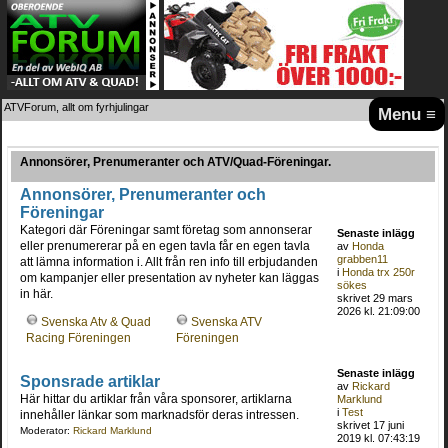
ATVForum, allt om fyrhjulingar
Menu ≡
Annonsörer, Prenumeranter och ATV/Quad-Föreningar.
Annonsörer, Prenumeranter och
Föreningar
Kategori där Föreningar samt företag som annonserar
Senaste inlägg
eller prenumererar på en egen tavla får en egen tavla
av
Honda
grabben11
att lämna information i. Allt från ren info till erbjudanden
i
Honda trx 250r
om kampanjer eller presentation av nyheter kan läggas
sökes
in här.
skrivet 29 mars
2026 kl. 21:09:00
Svenska Atv & Quad
Svenska ATV
Racing Föreningen
Föreningen
Senaste inlägg
Sponsrade artiklar
av
Rickard
Här hittar du artiklar från våra sponsorer, artiklarna
Marklund
i
Test
innehåller länkar som marknadsför deras intressen.
skrivet 17 juni
Moderator:
Rickard Marklund
2019 kl. 07:43:19