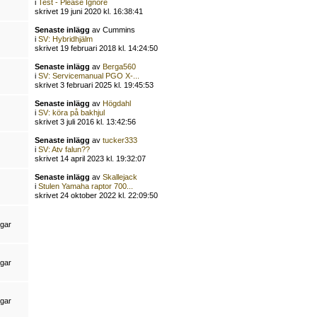
i
Test - Please Ignore
skrivet 19 juni 2020 kl. 16:38:41
Senaste inlägg
av Cummins
i
SV: Hybridhjälm
skrivet 19 februari 2018 kl. 14:24:50
Senaste inlägg
av
Berga560
i
SV: Servicemanual PGO X-...
skrivet 3 februari 2025 kl. 19:45:53
Senaste inlägg
av
Högdahl
i
SV: köra på bakhjul
skrivet 3 juli 2016 kl. 13:42:56
Senaste inlägg
av
tucker333
i
SV: Atv falun??
skrivet 14 april 2023 kl. 19:32:07
Senaste inlägg
av
Skallejack
i
Stulen Yamaha raptor 700...
skrivet 24 oktober 2022 kl. 22:09:50
ngar
ngar
ngar