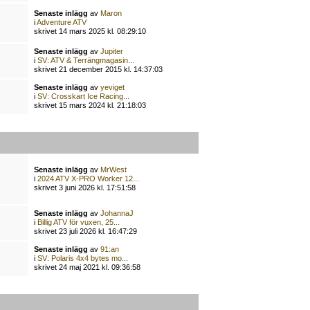
Senaste inlägg
av
Maron
i
Adventure ATV
skrivet 14 mars 2025 kl. 08:29:10
Senaste inlägg
av
Jupiter
i
SV: ATV & Terrängmagasin...
skrivet 21 december 2015 kl. 14:37:03
Senaste inlägg
av
yeviget
i
SV: Crosskart Ice Racing...
skrivet 15 mars 2024 kl. 21:18:03
Senaste inlägg
av
MrWest
i
2024 ATV X-PRO Worker 12...
skrivet 3 juni 2026 kl. 17:51:58
Senaste inlägg
av
JohannaJ
i
Billig ATV för vuxen, 25...
skrivet 23 juli 2026 kl. 16:47:29
Senaste inlägg
av
91:an
i
SV: Polaris 4x4 bytes mo...
skrivet 24 maj 2021 kl. 09:36:58