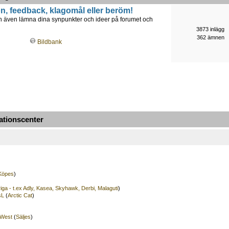
, feedback, klagomål eller beröm!
an även lämna dina synpunkter och ideer på forumet och
3873 inlägg
362 ämnen
Bildbank
mationscenter
Köpes
)
iga - t.ex Adly, Kasea, Skyhawk, Derbi, Malaguti
)
sL
(
Arctic Cat
)
West
(
Säljes
)