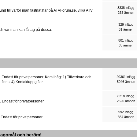
3338 inlägg
rund till varför man fastnat här på ATVForum.se, vilka ATV
253 ämnen
329 inlägg
och var man kan få tag på dessa.
31 ämnen
801 inlägg
63 ämnen
 Endast för privatpersoner. Kom ihåg: 1) Tillverkare och
20361 inlägg
 finns. 4) Kontaktuppgifter.
5046 ämnen
8218 inlägg
 Endast för privatpersoner.
2626 ämnen
992 inlägg
 Endast för privatpersoner.
354 ämnen
lagomål och beröm!