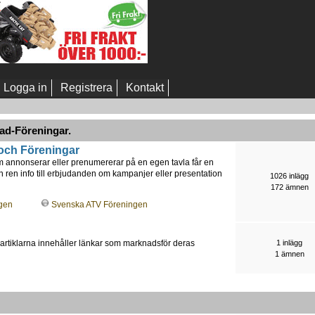
Logga in
Registrera
Kontakt
ad-Föreningar.
och Föreningar
m annonserar eller prenumererar på en egen tavla får en
rån ren info till erbjudanden om kampanjer eller presentation
1026 inlägg
172 ämnen
gen
Svenska ATV Föreningen
r, artiklarna innehåller länkar som marknadsför deras
1 inlägg
1 ämnen