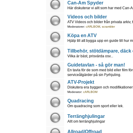
Can-Am Spyder
Här diskuterar vi allt som har med Can-A
Videos och bilder
ATV Videos och bilder från privata arkiv, 
Moderatorer:
cARLBOM
,
scrambler
Köpa en ATV
Hjälp till att bygga upp en guide till hu
Tillbehör, stötdämpare, däck
Vilka är bäst, prisvärda osv...
Guidetavlan - så gör man!
En tavla för de som med bild eller film fö
serviceåtgärder på sin Fyrhjuling.
ATV-Projekt
Diskutera era byggen och modifikationer
Moderator:
cARLBOM
Quadracing
Om quadracing som sport eller lek.
Terränghjulingar
Allt om terränghjulingar
Allroad/Offroad