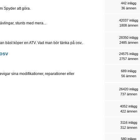
442 inlägg
m Spyder att göra.
36 ämnen
42037 inlägg
tävlingar, stunts med mera...
1808 ämnen
28350 inlägg
r man bäst köper en ATV. Vad man bör tänka på osv..
2485 ämnen
 osv
24575 inlägg
2757 ämnen
689 inlägg
revigar sina modifikationer, reparationer eller
56 ämnen
26420 inlägg
737 ämnen
4052 inlägg
422 ämnen
3116 inlägg
312 ämnen
580 inlägg