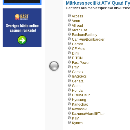
Märkesspecifikt ATV Quad Fy
Här finns alla märkesspecifika diskussione
Access
Aeon
Allroad
Arctic Cat
Bashan/Badboy
Can-Am/Bombardier
Cectek
CF Moto
Dinli
E-TON
Fast Power
FYM
Gamax
GASGAS
Genata
Goes
Honda
Hisun/Hsun
Hyosung
Kangchao
Kawasaki
Kazuma/Viarelli/Titan
KTM
Kymco