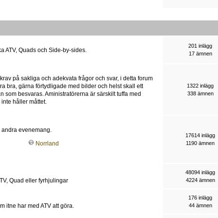
201 inlägg
ika ATV, Quads och Side-by-sides.
17 ämnen
 krav på sakliga och adekvata frågor och svar, i detta forum
ra bra, gärna förtydligade med bilder och helst skall ett
1322 inlägg
an som besvaras. Aministratörerna är särskilt tuffa med
338 ämnen
nte håller måttet.
och andra evenemang.
17614 inlägg
1190 ämnen
Norrland
48094 inlägg
TV, Quad eller fyrhjulingar
4224 ämnen
176 inlägg
som itne har med ATV att göra.
44 ämnen