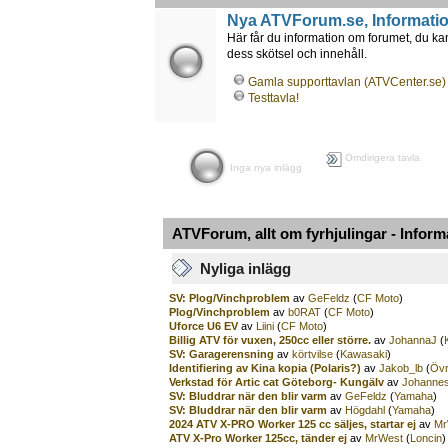
Nya ATVForum.se, Information
Här får du information om forumet, du k
dess skötsel och innehåll.
Gamla supporttavlan (ATVCenter.se)
Testtavla!
Omdirigera tavla
Inga nya inlägg
ATVForum, allt om fyrhjulingar - Infor
Nyliga inlägg
SV: Plog/Vinchproblem
av
GeFeldz
(
CF Moto
)
Plog/Vinchproblem
av
b0RAT
(
CF Moto
)
Uforce U6 EV
av
Liini
(
CF Moto
)
Billig ATV för vuxen, 250cc eller större.
av
JohannaJ
(
SV: Garagerensning
av
körtvilse
(
Kawasaki
)
Identifiering av Kina kopia (Polaris?)
av
Jakob_lb
(
Övr
Verkstad för Artic cat Göteborg- Kungälv
av
Johanne
SV: Bluddrar när den blir varm
av
GeFeldz
(
Yamaha
)
SV: Bluddrar när den blir varm
av
Högdahl
(
Yamaha
)
2024 ATV X-PRO Worker 125 cc säljes, startar ej
av
Mr
ATV X-Pro Worker 125cc, tänder ej
av
MrWest
(
Loncin
)