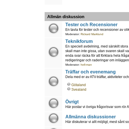
Allmän diskussion
Tester och Recensioner
En tavla för tester och recensioner av ol
Moderator:
Rickard Marklund
Teknikforum
En speciell avdelning, med särskilt stora
skall man inte gissa, utan svaren skall va
enda svar räcka för att förklara hela fråg
redigeringar och raderingar om inläggen i
Moderator:
hell-man
Träffar och evenemang
Dela med er av ATV-träffar, aktiviteter 
Götaland
Svealand
Övrigt
Här postar vi övriga frågor/svar som rör A
Allmänna diskussioner
Här diskuterar vi allt möjligt, mest sånt 