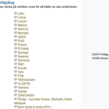
rhjuling
r, klicka på rubriken ovan för att bättre se alla undertavlor.
Lifan
Linhai
Loncin
Mikilon
MAXUS
Monstra
ODES
PGO
Polaris
PS Moto
Quinqgi
231674 inlägg
Segway
25186 ämnen
Shineray
SMC
Suzuki
Sym
TGB
TWS/Jianshe
VLS/KTM
Yamaha
Yamati
ZONGSHEN
Övriga - t.ex Adly, Kasea, Skyhawk, Derbi,
Malaguti
Barn Quad & andra ATV's