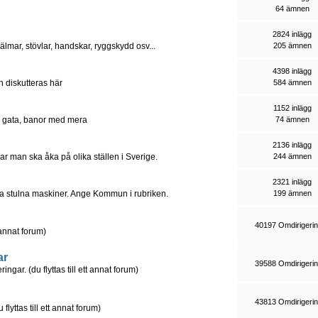
64 ämnen
2824 inlägg
lmar, stövlar, handskar, ryggskydd osv...
205 ämnen
4398 inlägg
an diskutteras här
584 ämnen
1152 inlägg
g, gata, banor med mera
74 ämnen
2136 inlägg
ar man ska åka på olika ställen i Sverige.
244 ämnen
2321 inlägg
era stulna maskiner. Ange Kommun i rubriken.
199 ämnen
40197 Omdirigeri
t annat forum)
ar
39588 Omdirigeri
ngar. (du flyttas till ett annat forum)
43813 Omdirigeri
lyttas till ett annat forum)