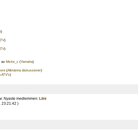
t
)
ATV
)
ATV
)
)
av
Micke_c
(
Yamaha
)
ore
(
Allmänna diskussioner
)
 ATV's
)
ar. Nyaste medlemmen:
Liini
. 23:21:42 )