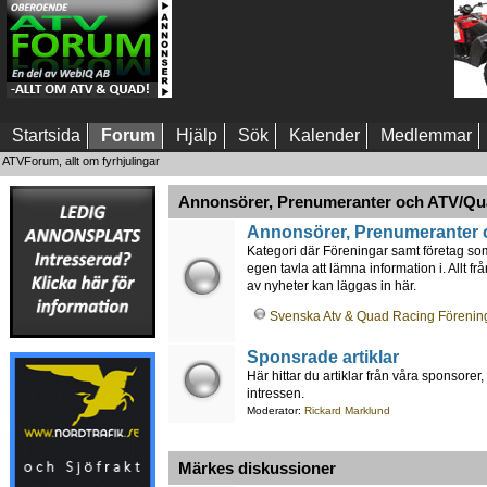
Startsida
Forum
Hjälp
Sök
Kalender
Medlemmar
ATVForum, allt om fyrhjulingar
Annonsörer, Prenumeranter och ATV/Qu
Annonsörer, Prenumeranter 
Kategori där Föreningar samt företag so
egen tavla att lämna information i. Allt f
av nyheter kan läggas in här.
Svenska Atv & Quad Racing Förenin
Sponsrade artiklar
Här hittar du artiklar från våra sponsore
intressen.
Moderator:
Rickard Marklund
Märkes diskussioner