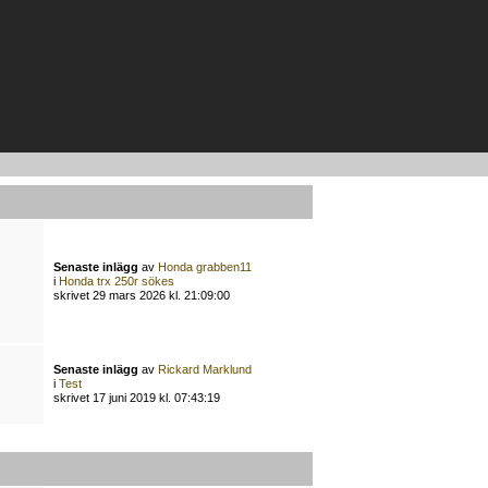
Senaste inlägg
av
Honda grabben11
i
Honda trx 250r sökes
skrivet 29 mars 2026 kl. 21:09:00
Senaste inlägg
av
Rickard Marklund
i
Test
skrivet 17 juni 2019 kl. 07:43:19