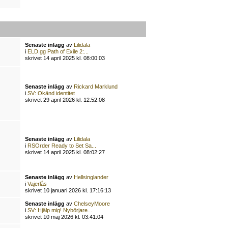
Senaste inlägg
av
Lilidala
i
ELD.gg Path of Exile 2:...
skrivet 14 april 2025 kl. 08:00:03
Senaste inlägg
av
Rickard Marklund
i
SV: Okänd identitet
skrivet 29 april 2026 kl. 12:52:08
Senaste inlägg
av
Lilidala
i
RSOrder Ready to Set Sa...
skrivet 14 april 2025 kl. 08:02:27
Senaste inlägg
av
Hellsinglander
i
Vajerlås
skrivet 10 januari 2026 kl. 17:16:13
Senaste inlägg
av
ChelseyMoore
i
SV: Hjälp mig! Nybörjare...
skrivet 10 maj 2026 kl. 03:41:04