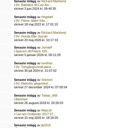
Senaste inlägg
av
Rickard Marklund
i
SV: Bakdäck till Can-Am ...
skrivet 3 juni 2024 kl. 09:40:35
Senaste inlägg
av
Högdahl
i
SV: Filmer, bilder från ...
skrivet 18 maj 2022 kl. 17:01:10
Senaste inlägg
av
Rickard Marklund
i
SV: Honda Eller Suzuki
skrivet 20 maj 2026 kl. 10:17:33
Senaste inlägg
av
JennieF
i
Spacers till Polaris 425...
skrivet 5 januari 2026 kl. 00:12:26
Senaste inlägg
av
kenthas
i
SV: Tomgångsventil place...
skrivet 30 juli 2024 kl. 21:07:02
Senaste inlägg
av
Snicken
i
SV: Elektrisk plogvinkel...
skrivet 27 december 2024 kl. 07:00:54
Senaste inlägg
av
Tobias_666
i
Banshee
skrivet 26 augusti 2018 kl. 20:26:03
Senaste inlägg
av
Mats16
i
Can-am Outlander 2017 57...
skrivet 15 maj 2025 kl. 18:18:20
Senaste inlägg
av
jb2018