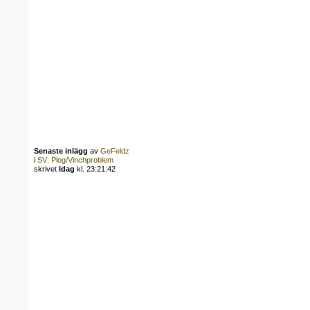
Senaste inlägg
av
GeFeldz
i
SV: Plog/Vinchproblem
skrivet
Idag
kl. 23:21:42