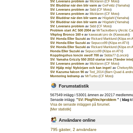
SV: Leverans problem
av
Micklaren
(
CF Moto
)
SV: Bluddrar när den blir varm
av
GeFeldz
(
Yamaha
)
SV: Leverans problem
av
Sidd
(
CF Moto
)
SV: Leverans problem
av
Micklaren
(
CF Moto
)
SV: Bluddrar när den blir varm
av
Högdahl
(
Yamaha
)
SV: Bluddrar när den blir varm
av
Högdahl
(
Yamaha
)
SV: Leverans problem
av
Sidd
(
CF Moto
)
Problem start AC 500 2004
av
MrTackelberry
(
Arctic Ca
Vikplog Bronco 160 e
av
kawasaki pro dx
(
Kawasaki
)
SV: Honda Eller Suzuki
av
Rickard Marklund
(
Köpa en 
SV: Honda Eller Suzuki
av
Sepucco99
(
Köpa en ATV
)
SV: Honda Eller Suzuki
av
Rickard Marklund
(
Köpa en 
Honda Eller Suzuki
av
Sepucco99
(
Köpa en ATV
)
Kopplingshus loncin xwolf 700
av
Sidda77
(
Loncin
)
SV: Yamaha Grizzly 550 2010 startar inte (Tänder inte
SV: Leverans problem
av
Micklaren
(
CF Moto
)
SV: Hjälp mig! Nybörjare och kan inget!
av
ChelseyMo
SV: Kazuma falcon 90
av
Ted_2014
(
Barn Quad & andra
Montering ledramp
av
MrTurbo
(
CF Moto
)
Forumstatistik
567549 inlägg i 53001 ämnen av 20217 medlemm
Senaste inlägg:
"
SV: Plog/Vinchproblem
"
(
Idag
kl
Visa de senaste inläggen på forumet.
[Mer statistik]
Användare online
795 gäster, 2 användare