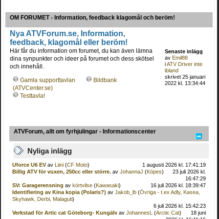
OM FORUMET - Information, feedback klagomål och beröm!
Nya ATVForum.se, Information,
feedback, klagomål eller beröm!
Här får du information om forumet, du kan även lämna
Senaste inlägg
av
Emil88
dina synpunkter och ideer på forumet och dess skötsel
i
ATV Driver inte
och innehåll.
ibland
skrivet 25 januari
Gamla supporttavlan
Bildbank
2022 kl. 13:34:44
(ATVCenter.se)
Testtavla!
ATVForum, allt om fyrhjulingar - Informationscenter
Nyliga inlägg
Uforce U6 EV
av
Liini
(
CF Moto
)
1 augusti 2026 kl. 17:41:19
Billig ATV för vuxen, 250cc eller större.
av
JohannaJ
(
Köpes
)
23 juli 2026 kl.
16:47:29
SV: Garagerensning
av
körtvilse
(
Kawasaki
)
16 juli 2026 kl. 18:39:47
Identifiering av Kina kopia (Polaris?)
av
Jakob_lb
(
Övriga - t.ex Adly, Kasea,
Skyhawk, Derbi, Malaguti
)
6 juli 2026 kl. 15:42:23
Verkstad för Artic cat Göteborg- Kungälv
av
JohannesL
(
Arctic Cat
)
18 juni