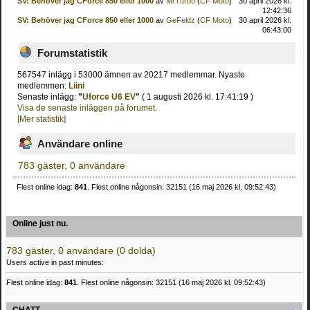
SV: Behöver jag CForce 850 eller 1000
av
MrTurbo
(
CF Moto
)
30 april 2026 kl.
12:42:36
SV: Behöver jag CForce 850 eller 1000
av
GeFeldz
(
CF Moto
)
30 april 2026 kl.
06:43:00
Forumstatistik
567547 inlägg i 53000 ämnen av 20217 medlemmar. Nyaste
medlemmen:
Liini
Senaste inlägg:
"
Uforce U6 EV
"
( 1 augusti 2026 kl. 17:41:19 )
Visa de senaste inläggen på forumet.
[Mer statistik]
Användare online
783 gäster, 0 användare
Flest online idag:
841
. Flest online någonsin: 32151 (16 maj 2026 kl. 09:52:43)
Online just nu.
783 gäster, 0 användare (0 dolda)
Users active in past minutes:
Flest online idag:
841
. Flest online någonsin: 32151 (16 maj 2026 kl. 09:52:43)
CHATT