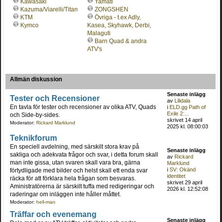
Kawasaki
Yamati
Kazuma/Viarelli/Titan
ZONGSHEN
KTM
Övriga - t.ex Adly,
Kymco
Kasea, Skyhawk, Derbi,
Malaguti
Barn Quad & andra
ATV's
Allmän diskussion
Senaste inlägg
Tester och Recensioner
av
Lilidala
En tavla för tester och recensioner av olika ATV, Quads
i
ELD.gg Path of
Exile 2:...
och Side-by-sides.
skrivet 14 april
Moderator:
Rickard Marklund
2025 kl. 08:00:03
Teknikforum
En speciell avdelning, med särskilt stora krav på
Senaste inlägg
sakliga och adekvata frågor och svar, i detta forum skall
av
Rickard
man inte gissa, utan svaren skall vara bra, gärna
Marklund
i
SV: Okänd
förtydligade med bilder och helst skall ett enda svar
identitet
räcka för att förklara hela frågan som besvaras.
skrivet 29 april
Aministratörerna är särskilt tuffa med redigeringar och
2026 kl. 12:52:08
raderingar om inläggen inte håller måttet.
Moderator:
hell-man
Träffar och evenemang
Senaste inlägg