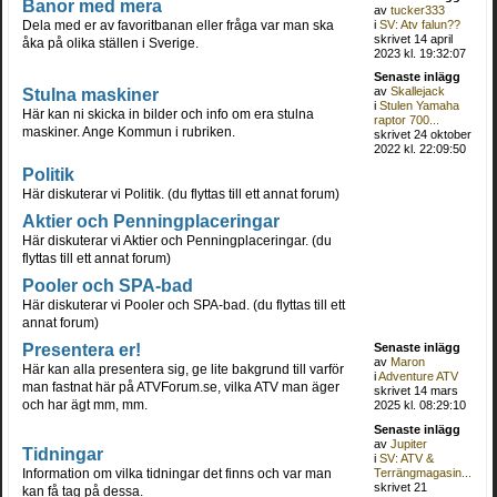
Banor med mera
av
tucker333
Dela med er av favoritbanan eller fråga var man ska
i
SV: Atv falun??
skrivet 14 april
åka på olika ställen i Sverige.
2023 kl. 19:32:07
Senaste inlägg
Stulna maskiner
av
Skallejack
i
Stulen Yamaha
Här kan ni skicka in bilder och info om era stulna
raptor 700...
maskiner. Ange Kommun i rubriken.
skrivet 24 oktober
2022 kl. 22:09:50
Politik
Här diskuterar vi Politik. (du flyttas till ett annat forum)
Aktier och Penningplaceringar
Här diskuterar vi Aktier och Penningplaceringar. (du
flyttas till ett annat forum)
Pooler och SPA-bad
Här diskuterar vi Pooler och SPA-bad. (du flyttas till ett
annat forum)
Presentera er!
Senaste inlägg
av
Maron
Här kan alla presentera sig, ge lite bakgrund till varför
i
Adventure ATV
man fastnat här på ATVForum.se, vilka ATV man äger
skrivet 14 mars
och har ägt mm, mm.
2025 kl. 08:29:10
Senaste inlägg
av
Jupiter
Tidningar
i
SV: ATV &
Information om vilka tidningar det finns och var man
Terrängmagasin...
skrivet 21
kan få tag på dessa.