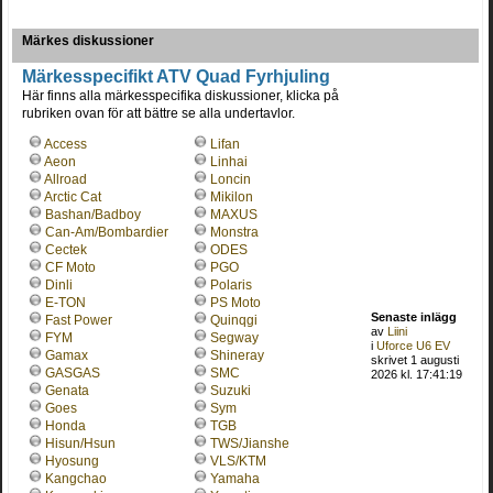
Märkes diskussioner
Märkesspecifikt ATV Quad Fyrhjuling
Här finns alla märkesspecifika diskussioner, klicka på
rubriken ovan för att bättre se alla undertavlor.
Access
Lifan
Aeon
Linhai
Allroad
Loncin
Arctic Cat
Mikilon
Bashan/Badboy
MAXUS
Can-Am/Bombardier
Monstra
Cectek
ODES
CF Moto
PGO
Dinli
Polaris
E-TON
PS Moto
Senaste inlägg
Fast Power
Quinqgi
av
Liini
FYM
Segway
i
Uforce U6 EV
Gamax
Shineray
skrivet 1 augusti
GASGAS
SMC
2026 kl. 17:41:19
Genata
Suzuki
Goes
Sym
Honda
TGB
Hisun/Hsun
TWS/Jianshe
Hyosung
VLS/KTM
Kangchao
Yamaha