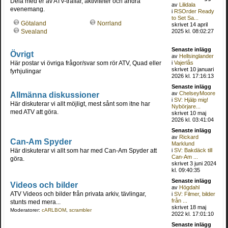
Dela med er av ATV-träffar, aktiviteter och andra
av
Lilidala
evenemang.
i
RSOrder Ready
to Set Sa...
Götaland
Norrland
skrivet 14 april
2025 kl. 08:02:27
Svealand
Senaste inlägg
Övrigt
av
Hellsinglander
Här postar vi övriga frågor/svar som rör ATV, Quad eller
i
Vajerlås
skrivet 10 januari
fyrhjulingar
2026 kl. 17:16:13
Senaste inlägg
Allmänna diskussioner
av
ChelseyMoore
i
SV: Hjälp mig!
Här diskuterar vi allt möjligt, mest sånt som itne har
Nybörjare...
med ATV att göra.
skrivet 10 maj
2026 kl. 03:41:04
Senaste inlägg
av
Rickard
Can-Am Spyder
Marklund
Här diskuterar vi allt som har med Can-Am Spyder att
i
SV: Bakdäck till
Can-Am ...
göra.
skrivet 3 juni 2024
kl. 09:40:35
Senaste inlägg
Videos och bilder
av
Högdahl
ATV Videos och bilder från privata arkiv, tävlingar,
i
SV: Filmer, bilder
från ...
stunts med mera...
skrivet 18 maj
Moderatorer:
cARLBOM
,
scrambler
2022 kl. 17:01:10
Senaste inlägg