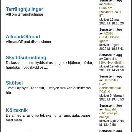
Senaste inlägg
av
Mats16
i
Can-am
Terränghjulingar
Outlander 2017
Allt om terränghjulingar
57...
skrivet 15 maj
2025 kl. 18:18:20
Senaste inlägg
av
jb2018
Allroad/Offroad
i
Test - Please
Ignore
Allroad/Offroad diskussioner
skrivet 19 juni
2020 kl. 16:38:41
Senaste inlägg
Skyddsutrustning
av Cummins
Diskussioner om skyddsutrustning t.ex hjälmar, stövlar,
i
SV: Hybridhjälm
skrivet 19 februari
handskar, ryggskydd osv...
2018 kl. 14:24:50
Senaste inlägg
av
Berga560
Skötsel
i
SV:
Tvätt, Oljebyte, Tändstift, Lufttryck mm kan diskutteras
Servicemanual
PGO X-...
här
skrivet 3 februari
2025 kl. 19:45:53
Senaste inlägg
Körteknik
av
Högdahl
i
SV: köra på
Dela med Er av olika tekniker för terräng, gata, banor
bakhjul
med mera
skrivet 3 juli 2016
kl. 13:42:56
Senaste inlägg