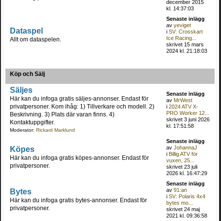
december 2015
kl. 14:37:03
Senaste inlägg
av
yeviget
Dataspel
i
SV: Crosskart
Ice Racing...
Allt om dataspelen.
skrivet 15 mars
2024 kl. 21:18:03
Köp och Sälj
Säljes
Senaste inlägg
Här kan du infoga gratis säljes-annonser. Endast för
av
MrWest
privatpersoner. Kom ihåg: 1) Tillverkare och modell. 2)
i
2024 ATV X-
PRO Worker 12...
Beskrivning. 3) Plats där varan finns. 4)
skrivet 3 juni 2026
Kontaktuppgifter.
kl. 17:51:58
Moderator:
Rickard Marklund
Senaste inlägg
Köpes
av
JohannaJ
i
Billig ATV för
Här kan du infoga gratis köpes-annonser. Endast för
vuxen, 25...
privatpersoner.
skrivet 23 juli
2026 kl. 16:47:29
Senaste inlägg
Bytes
av
91:an
i
SV: Polaris 4x4
Här kan du infoga gratis bytes-annonser. Endast för
bytes mo...
privatpersoner.
skrivet 24 maj
2021 kl. 09:36:58