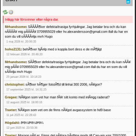
Inlägg här försvinner efter några dar.
Mrhandsome
:
SÃÂÃÂ¶ker defekta/trasiga fyrhjulingar. Jag betalar bra och du kan
nÃÂÃÂ¥ mig pÃÂÃÂ¥ 0709955029 eller hv.alexandersson@gmail.com ifall du har en
som du vill sÃÂÃÂ¤lja mvh Hugo
1 maj 2026 kl. 20:00:35
hoho2131
:
behÃ¶ver hjÃ¤lp med o koppla bort dess e de mÃ¶jligt
12 februari 2026 kl. 20:46:20
Mrhandsome
:
SÃÂ¶ker defekta/trasiga fyrhjulingar. Jag betalar bra och du kan nÃÂ¥
mig pÃÂ¥ 0709955029 eller hv.alexandersson@gmail.com ifall du har en som du vill
sÃÂ¤lja mvh Hugo
25 januari 2026 kl. 10:14:23
christopher
:
sÃ¶ker hÃ¶ger fotstÃ¶d till linhai 300 2006, nÃ¥gon?
17 september 2025 kl. 14:31:25
Gregee
:
NÃ¥gon som vet hur man fÃ¥r sitt konto med inlÃ¤gg raderat?
12 augusti 2025 kl. 19:00:16
Traxter
:
NÃ¥gon som vet om de finns nÃ¥got avgassystem te hd9 base
11 juli 2025 kl. 22:28:43
Högdahl
:
ðªð¼ðªð¼ðªð¼
12 juni 2025 kl. 23:53:36
Traxter
:
Morgon pÃ¥ er. Finns det nÃ¥gra hÃ¤ftiga mods till Can-am xmr 700/1000