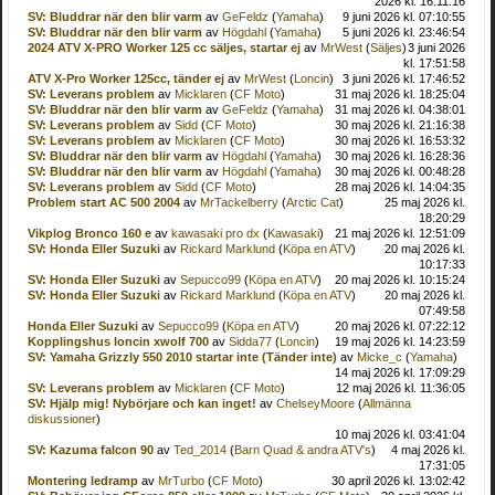
2026 kl. 16:11:16
SV: Bluddrar när den blir varm
av
GeFeldz
(
Yamaha
)
9 juni 2026 kl. 07:10:55
SV: Bluddrar när den blir varm
av
Högdahl
(
Yamaha
)
5 juni 2026 kl. 23:46:54
2024 ATV X-PRO Worker 125 cc säljes, startar ej
av
MrWest
(
Säljes
)
3 juni 2026
kl. 17:51:58
ATV X-Pro Worker 125cc, tänder ej
av
MrWest
(
Loncin
)
3 juni 2026 kl. 17:46:52
SV: Leverans problem
av
Micklaren
(
CF Moto
)
31 maj 2026 kl. 18:25:04
SV: Bluddrar när den blir varm
av
GeFeldz
(
Yamaha
)
31 maj 2026 kl. 04:38:01
SV: Leverans problem
av
Sidd
(
CF Moto
)
30 maj 2026 kl. 21:16:38
SV: Leverans problem
av
Micklaren
(
CF Moto
)
30 maj 2026 kl. 16:53:32
SV: Bluddrar när den blir varm
av
Högdahl
(
Yamaha
)
30 maj 2026 kl. 16:28:36
SV: Bluddrar när den blir varm
av
Högdahl
(
Yamaha
)
30 maj 2026 kl. 00:48:28
SV: Leverans problem
av
Sidd
(
CF Moto
)
28 maj 2026 kl. 14:04:35
Problem start AC 500 2004
av
MrTackelberry
(
Arctic Cat
)
25 maj 2026 kl.
18:20:29
Vikplog Bronco 160 e
av
kawasaki pro dx
(
Kawasaki
)
21 maj 2026 kl. 12:51:09
SV: Honda Eller Suzuki
av
Rickard Marklund
(
Köpa en ATV
)
20 maj 2026 kl.
10:17:33
SV: Honda Eller Suzuki
av
Sepucco99
(
Köpa en ATV
)
20 maj 2026 kl. 10:15:24
SV: Honda Eller Suzuki
av
Rickard Marklund
(
Köpa en ATV
)
20 maj 2026 kl.
07:49:58
Honda Eller Suzuki
av
Sepucco99
(
Köpa en ATV
)
20 maj 2026 kl. 07:22:12
Kopplingshus loncin xwolf 700
av
Sidda77
(
Loncin
)
19 maj 2026 kl. 14:23:59
SV: Yamaha Grizzly 550 2010 startar inte (Tänder inte)
av
Micke_c
(
Yamaha
)
14 maj 2026 kl. 17:09:29
SV: Leverans problem
av
Micklaren
(
CF Moto
)
12 maj 2026 kl. 11:36:05
SV: Hjälp mig! Nybörjare och kan inget!
av
ChelseyMoore
(
Allmänna
diskussioner
)
10 maj 2026 kl. 03:41:04
SV: Kazuma falcon 90
av
Ted_2014
(
Barn Quad & andra ATV's
)
4 maj 2026 kl.
17:31:05
Montering ledramp
av
MrTurbo
(
CF Moto
)
30 april 2026 kl. 13:02:42