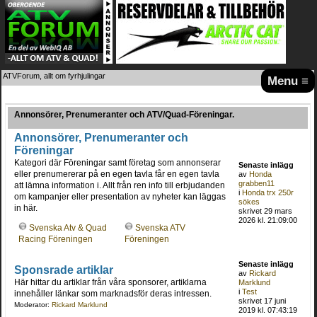
ATVForum, allt om fyrhjulingar
Menu ≡
Annonsörer, Prenumeranter och ATV/Quad-Föreningar.
Annonsörer, Prenumeranter och
Föreningar
Kategori där Föreningar samt företag som annonserar
Senaste inlägg
eller prenumererar på en egen tavla får en egen tavla
av
Honda
grabben11
att lämna information i. Allt från ren info till erbjudanden
i
Honda trx 250r
om kampanjer eller presentation av nyheter kan läggas
sökes
in här.
skrivet 29 mars
2026 kl. 21:09:00
Svenska Atv & Quad
Svenska ATV
Racing Föreningen
Föreningen
Senaste inlägg
Sponsrade artiklar
av
Rickard
Här hittar du artiklar från våra sponsorer, artiklarna
Marklund
i
Test
innehåller länkar som marknadsför deras intressen.
skrivet 17 juni
Moderator:
Rickard Marklund
2019 kl. 07:43:19