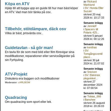
av
Rickard
Köpa en ATV
Marklund
Hjälp till att bygga upp en guide till hur man bäst köper
i
SV: Honda Eller
Suzuki
en ATV. Vad man bör tänka på osv..
skrivet 20 maj
2026 kl. 10:17:33
Senaste inlägg
av
JennieF
Tillbehör, stötdämpare, däck osv
i
Spacers till
Polaris 425...
Vilka är bäst, prisvärda osv...
skrivet 5 januari
2026 kl. 00:12:26
Senaste inlägg
Guidetavlan - så gör man!
av
kenthas
i
SV:
En tavla för de som med bild eller film förevigar sina
Tomgångsventil
modifikationer, reparationer eller serviceåtgärder på
place...
sin Fyrhjuling.
skrivet 30 juli
2024 kl. 21:07:02
Senaste inlägg
av
Snicken
ATV-Projekt
i
SV: Elektrisk
Diskutera era byggen och modifikationer
plogvinkel...
skrivet 27
Moderator:
cARLBOM
december 2024
kl. 07:00:54
Senaste inlägg
av
Tobias_666
Quadracing
i
Banshee
Om quadracing som sport eller lek.
skrivet 26 augusti
2018 kl. 20:26:03