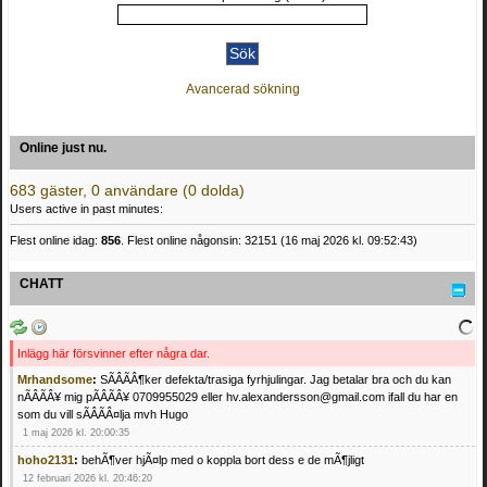
Avancerad sökning
Online just nu.
683 gäster, 0 användare (0 dolda)
Users active in past minutes:
Flest online idag:
856
. Flest online någonsin: 32151 (16 maj 2026 kl. 09:52:43)
CHATT
Inlägg här försvinner efter några dar.
Mrhandsome
:
SÃÂÃÂ¶ker defekta/trasiga fyrhjulingar. Jag betalar bra och du kan
nÃÂÃÂ¥ mig pÃÂÃÂ¥ 0709955029 eller hv.alexandersson@gmail.com ifall du har en
som du vill sÃÂÃÂ¤lja mvh Hugo
1 maj 2026 kl. 20:00:35
hoho2131
:
behÃ¶ver hjÃ¤lp med o koppla bort dess e de mÃ¶jligt
12 februari 2026 kl. 20:46:20