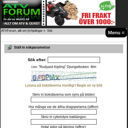
ATVForum, allt om fyrhjulingar
»
Sök
Menu ≡
Ställ in sökparametrar
Sök efter:
t.ex:
"Rudyard Kipling" Djungelboken -film
Lyssna på bokstäverna muntligt
/
Begär en ny bild
Skriv in bokstäverna som syns på bilden:
Hur många var de älfva dragspelarna (siffror):
Skriv in cykelstyre baklänges:
Antal sidor på tärning (siffror):