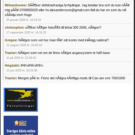
Mrhandsome
:
SÃÂ¶ker defekta/trasiga fyrhjulingar. Jag betalar bra och du kan nÃÂ¥
mig pÃÂ¥ 0709955029 eller hv.alexandersson@gmail.com ifall du har en som du vill
sÃÂ¤lja mvh Hugo
25 januari 2026 kl. 10:14:23
christopher
:
sÃ¶ker hÃ¶ger fotstÃ¶d till linhai 300 2006, nÃ¥gon?
17 september 2025 kl. 14:31:25
Gregee
:
NÃ¥gon som vet hur man fÃ¥r sitt konto med inlÃ¤gg raderat?
12 augusti 2025 kl. 19:00:16
Traxter
:
NÃ¥gon som vet om de finns nÃ¥got avgassystem te hd9 base
11 juli 2025 kl. 22:28:43
Högdahl
:
ðªð¼ðªð¼ðªð¼
12 juni 2025 kl. 23:53:36
Traxter
:
Morgon pÃ¥ er. Finns det nÃ¥gra hÃ¤ftiga mods till Can-am xmr 700/1000
24 februari 2025 kl. 10:23:25
Mrhandsome
:
SÃ¶ker defekta/trasiga fyrhjulingar. Jag betalar bra och du kan nÃ¥ mig
pÃ¥ 0709955029 eller hv.alexandersson@gmail.com ifall du har en som du vill sÃ¤lja
mvh Hugo
21 februari 2025 kl. 09:25:52
Oscar5
:
NÃ¥gon som vet vad man kan begÃ¤ra fÃ¶r en Honda TRX 350 FE 2005
med snÃ¶blad som fungerar utmÃ¤rkt .Har Ã¤rft den
4 februari 2025 kl. 19:20:50
Oscar5
:
44