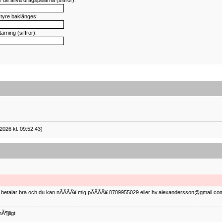
de älfva dragspelarna (siffror):
styre baklänges:
tärning (siffror):
2026 kl. 09:52:43)
ag betalar bra och du kan nÃÂÃÂ¥ mig pÃÂÃÂ¥ 0709955029 eller hv.alexandersson@gmail.com 
Ã¶jligt