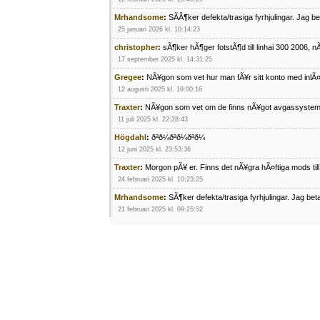
Mrhandsome
:
SÃÂ¶ker defekta/trasiga fyrhjulingar. Jag 
25 januari 2026 kl. 10:14:23
christopher
:
sÃ¶ker hÃ¶ger fotstÃ¶d till linhai 300 2006, 
17 september 2025 kl. 14:31:25
Gregee
:
NÃ¥gon som vet hur man fÃ¥r sitt konto med inlÃ
12 augusti 2025 kl. 19:00:16
Traxter
:
NÃ¥gon som vet om de finns nÃ¥got avgassystem
11 juli 2025 kl. 22:28:43
Högdahl
:
ðªð¼ðªð¼ðªð¼
12 juni 2025 kl. 23:53:36
Traxter
:
Morgon pÃ¥ er. Finns det nÃ¥gra hÃ¤ftiga mods ti
24 februari 2025 kl. 10:23:25
Mrhandsome
:
SÃ¶ker defekta/trasiga fyrhjulingar. Jag be
21 februari 2025 kl. 09:25:52
Oscar5
:
NÃ¥gon som vet vad man kan begÃ¤ra fÃ¶r en Ho
4 februari 2025 kl. 19:20:50
Oscar5
:
44
4 februari 2025 kl. 19:15:36
Greger59
:
NÃ¤gon som vet har en Cetek 500 EFI
15 januari 2025 kl. 23:49:44
Mrhandsome
:
SÃÂ¶ker defekta/trasiga fyrhjulingar. Jag 