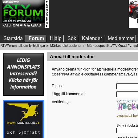
Startsida
Forum
Hjälp
Sök
Kalender
Medlemmar
ATVForum, allt om fyrhjulingar
»
Märkes diskussioner
»
Märkesspecifikt ATV Quad Fyrhjul
Anmäl till moderator
Använd denna funktion för att meddela moderatorer oc
Observera att din e-postadress kommer att avslöja
E-post
:
Lägg till kommentar
:
Verifiering:
Lyssna på bok
Skriv in boks