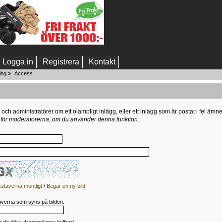
Logga in
Registrera
Kontakt
ing
»
Access
h administratörer om ett olämpligt inlägg, eller ett inlägg som är postat i fel ämne
s för moderatorerna, om du använder denna funktion.
stäverna muntligt
/
Begär en ny bild
täverna som syns på bilden: