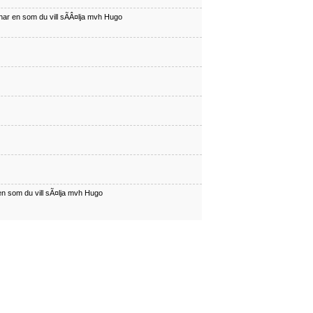
har en som du vill sÃÂ¤lja mvh Hugo
en som du vill sÃ¤lja mvh Hugo
har en som du vill sÃÂ¤lja mvh Hugo