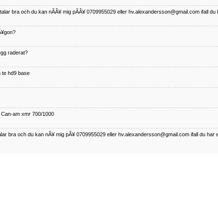
betalar bra och du kan nÃÂ¥ mig pÃÂ¥ 0709955029 eller hv.alexandersson@gmail.com ifall du 
nÃ¥gon?
¤gg raderat?
 te hd9 base
ll Can-am xmr 700/1000
talar bra och du kan nÃ¥ mig pÃ¥ 0709955029 eller hv.alexandersson@gmail.com ifall du har 
nda TRX 350 FE 2005 med snÃ¶blad som fungerar utmÃ¤rkt .Har Ã¤rft den
betalar bra och du kan nÃÂ¥ mig pÃÂ¥ 0709955029 eller hv.alexandersson@gmail.com ifall du 