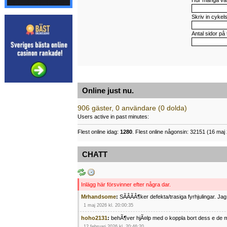
Hur många var 
Skriv in cykel
Antal sidor på 
Online just nu.
906 gäster, 0 användare (0 dolda)
Users active in past minutes:
Flest online idag:
1280
. Flest online någonsin: 32151 (16 maj 
CHATT
Inlägg här försvinner efter några dar.
Mrhandsome
:
SÃÂÃÂ¶ker defekta/trasiga fyrhjulingar. J
1 maj 2026 kl. 20:00:35
hoho2131
:
behÃ¶ver hjÃ¤lp med o koppla bort dess e de m
12 februari 2026 kl. 20:46:20