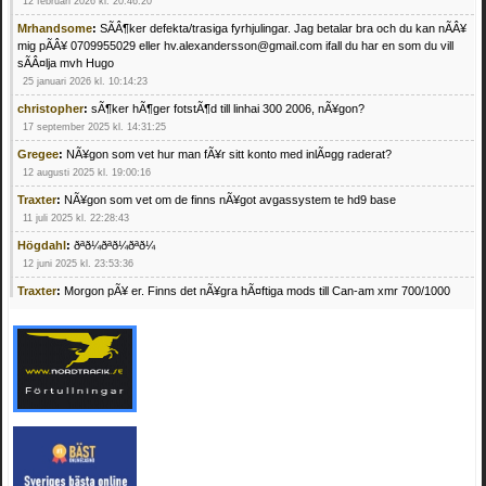
12 februari 2026 kl. 20:46:20
Mrhandsome
:
SÃÂ¶ker defekta/trasiga fyrhjulingar. Jag betalar bra och du kan nÃÂ¥
mig pÃÂ¥ 0709955029 eller hv.alexandersson@gmail.com ifall du har en som du vill
sÃÂ¤lja mvh Hugo
25 januari 2026 kl. 10:14:23
christopher
:
sÃ¶ker hÃ¶ger fotstÃ¶d till linhai 300 2006, nÃ¥gon?
17 september 2025 kl. 14:31:25
Gregee
:
NÃ¥gon som vet hur man fÃ¥r sitt konto med inlÃ¤gg raderat?
12 augusti 2025 kl. 19:00:16
Traxter
:
NÃ¥gon som vet om de finns nÃ¥got avgassystem te hd9 base
11 juli 2025 kl. 22:28:43
Högdahl
:
ðªð¼ðªð¼ðªð¼
12 juni 2025 kl. 23:53:36
Traxter
:
Morgon pÃ¥ er. Finns det nÃ¥gra hÃ¤ftiga mods till Can-am xmr 700/1000
24 februari 2025 kl. 10:23:25
Mrhandsome
:
SÃ¶ker defekta/trasiga fyrhjulingar. Jag betalar bra och du kan nÃ¥ mig
pÃ¥ 0709955029 eller hv.alexandersson@gmail.com ifall du har en som du vill sÃ¤lja
mvh Hugo
21 februari 2025 kl. 09:25:52
Oscar5
:
NÃ¥gon som vet vad man kan begÃ¤ra fÃ¶r en Honda TRX 350 FE 2005
med snÃ¶blad som fungerar utmÃ¤rkt .Har Ã¤rft den
4 februari 2025 kl. 19:20:50
Oscar5
:
44