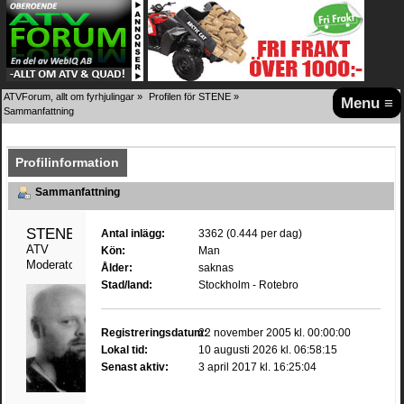
ATVForum, allt om fyrhjulingar
»
Profilen för STENE
»
Menu ≡
Sammanfattning
Profilinformation
Sammanfattning
STENE 
Antal inlägg:
3362 (0.444 per dag)
ATV 
Kön:
Man
Moderator
Ålder:
saknas
Stad/land:
Stockholm - Rotebro
Registreringsdatum:
22 november 2005 kl. 00:00:00
Lokal tid:
10 augusti 2026 kl. 06:58:15
Senast aktiv:
3 april 2017 kl. 16:25:04