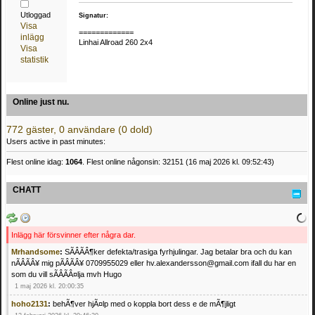
Utloggad
Signatur:
Visa
=============
inlägg
Linhai Allroad 260 2x4
Visa
statistik
Online just nu.
772 gäster, 0 användare (0 dold)
Users active in past minutes:
Flest online idag:
1064
. Flest online någonsin: 32151 (16 maj 2026 kl. 09:52:43)
CHATT
Inlägg här försvinner efter några dar.
Mrhandsome
:
SÃÂÃÂ¶ker defekta/trasiga fyrhjulingar. Jag betalar bra och du kan
nÃÂÃÂ¥ mig pÃÂÃÂ¥ 0709955029 eller hv.alexandersson@gmail.com ifall du har en
som du vill sÃÂÃÂ¤lja mvh Hugo
1 maj 2026 kl. 20:00:35
hoho2131
:
behÃ¶ver hjÃ¤lp med o koppla bort dess e de mÃ¶jligt