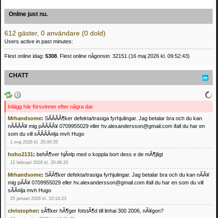
Online just nu.
612 gäster, 0 användare (0 dold)
Users active in past minutes:
Flest online idag:
5308
. Flest online någonsin: 32151 (16 maj 2026 kl. 09:52:43)
CHATT
Inlägg här försvinner efter några dar.
Mrhandsome
:
SÃÂÃÂ¶ker defekta/trasiga fyrhjulingar. Jag betalar bra och du kan
nÃÂÃÂ¥ mig pÃÂÃÂ¥ 0709955029 eller hv.alexandersson@gmail.com ifall du har en
som du vill sÃÂÃÂ¤lja mvh Hugo
1 maj 2026 kl. 20:00:35
hoho2131
:
behÃ¶ver hjÃ¤lp med o koppla bort dess e de mÃ¶jligt
12 februari 2026 kl. 20:46:20
Mrhandsome
:
SÃÂ¶ker defekta/trasiga fyrhjulingar. Jag betalar bra och du kan nÃÂ¥
mig pÃÂ¥ 0709955029 eller hv.alexandersson@gmail.com ifall du har en som du vill
sÃÂ¤lja mvh Hugo
25 januari 2026 kl. 10:14:23
christopher
:
sÃ¶ker hÃ¶ger fotstÃ¶d till linhai 300 2006, nÃ¥gon?