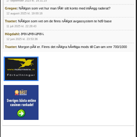
17 september 2025 kl. 14:31:25
Gregee
:
NÃ¥gon som vet hur man fÃ¥r sitt konto med inlÃ¤gg raderat?
12 augusti 2025 kl. 19:00:16
Traxter
:
NÃ¥gon som vet om de finns nÃ¥got avgassystem te hd9 base
11 juli 2025 kl. 22:28:43
Högdahl
:
ðªð¼ðªð¼ðªð¼
12 juni 2025 kl. 23:53:36
Traxter
:
Morgon pÃ¥ er. Finns det nÃ¥gra hÃ¤ftiga mods till Can-am xmr 700/1000
24 februari 2025 kl. 10:23:25
Mrhandsome
:
SÃ¶ker defekta/trasiga fyrhjulingar. Jag betalar bra och du kan nÃ¥ mig
pÃ¥ 0709955029 eller hv.alexandersson@gmail.com ifall du har en som du vill sÃ¤lja
mvh Hugo
21 februari 2025 kl. 09:25:52
Oscar5
:
NÃ¥gon som vet vad man kan begÃ¤ra fÃ¶r en Honda TRX 350 FE 2005
med snÃ¶blad som fungerar utmÃ¤rkt .Har Ã¤rft den
4 februari 2025 kl. 19:20:50
Oscar5
:
44
4 februari 2025 kl. 19:15:36
Greger59
:
NÃ¤gon som vet har en Cetek 500 EFI
15 januari 2025 kl. 23:49:44
Mrhandsome
:
SÃÂ¶ker defekta/trasiga fyrhjulingar. Jag betalar bra och du kan nÃÂ¥
mig pÃÂ¥ 0709955029 eller hv.alexandersson@gmail.com ifall du har en som du vill
sÃÂ¤lja mvh Hugo