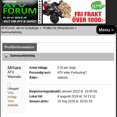
ATVForum, allt om fyrhjulingar
»
Profilen för Mrhandsome
»
Menu ≡
Sammanfattning
Profilinformation
Sammanfattning
Mrhandsome 
Antal inlägg:
0 (0 per dag)
ATV 
Personlig text:
ATV eller Fyrhjuling?
Wannabe
Ålder:
saknas
Utloggad
Registreringsdatum:
15 januari 2022 kl. 10:05:56
Visa
Lokal tid:
8 augusti 2026 kl. 14:13:11
inlägg
Visa
Senast aktiv:
15 maj 2026 kl. 20:01:55
statistik