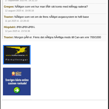
17 september 2025 kl. 14:31:25
Gregee
:
NÃ¥gon som vet hur man fÃ¥r sitt konto med inlÃ¤gg raderat?
12 augusti 2025 kl. 19:00:16
Traxter
:
NÃ¥gon som vet om de finns nÃ¥got avgassystem te hd9 base
11 juli 2025 kl. 22:28:43
Högdahl
:
ðªð¼ðªð¼ðªð¼
12 juni 2025 kl. 23:53:36
Traxter
:
Morgon pÃ¥ er. Finns det nÃ¥gra hÃ¤ftiga mods till Can-am xmr 700/1000
24 februari 2025 kl. 10:23:25
Mrhandsome
:
SÃ¶ker defekta/trasiga fyrhjulingar. Jag betalar bra och du kan nÃ¥ mig
pÃ¥ 0709955029 eller hv.alexandersson@gmail.com ifall du har en som du vill sÃ¤lja
mvh Hugo
21 februari 2025 kl. 09:25:52
Oscar5
:
NÃ¥gon som vet vad man kan begÃ¤ra fÃ¶r en Honda TRX 350 FE 2005
med snÃ¶blad som fungerar utmÃ¤rkt .Har Ã¤rft den
4 februari 2025 kl. 19:20:50
Oscar5
:
44
4 februari 2025 kl. 19:15:36
Greger59
:
NÃ¤gon som vet har en Cetek 500 EFI
15 januari 2025 kl. 23:49:44
Mrhandsome
:
SÃÂ¶ker defekta/trasiga fyrhjulingar. Jag betalar bra och du kan nÃÂ¥
mig pÃÂ¥ 0709955029 eller hv.alexandersson@gmail.com ifall du har en som du vill
sÃÂ¤lja mvh Hugo