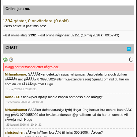
Online just nu.
1394 gäster, 0 användare (0 dold)
Users active in past minutes:
Flest online idag:
2392
. Flest online någonsin: 32151 (16 maj 2026 kl. 09:52:43)
CHATT
Inlägg här försvinner efter några dar.
Mrhandsome
:
SÃÂÃÂ¶ker defekta/trasiga fyrhjulingar. Jag betalar bra och du kan
nÃÂÃÂ¥ mig pÃÂÃÂ¥ 0709955029 eller hv.alexandersson@gmail.com ifall du har en
som du vill sÃÂÃÂ¤lja mvh Hugo
1 maj 2026 kl. 20:00:35
hoho2131
:
behÃ¶ver hjÃ¤lp med o koppla bort dess e de mÃ¶jligt
12 februari 2026 kl. 20:46:20
Mrhandsome
:
SÃÂ¶ker defekta/trasiga fyrhjulingar. Jag betalar bra och du kan nÃÂ¥
mig pÃÂ¥ 0709955029 eller hv.alexandersson@gmail.com ifall du har en som du vill
sÃÂ¤lja mvh Hugo
25 januari 2026 kl. 10:14:23
christopher
:
sÃ¶ker hÃ¶ger fotstÃ¶d till linhai 300 2006, nÃ¥gon?