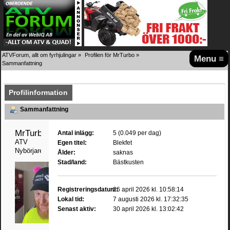
ATVForum, allt om fyrhjulingar
»
Profilen för MrTurbo
»
Menu ≡
Sammanfattning
Profilinformation
Sammanfattning
MrTurbo 
Antal inlägg:
5 (0.049 per dag)
ATV 
Egen titel:
Blekfet
Nybörjare
Ålder:
saknas
Stad/land:
Bästkusten
Registreringsdatum:
26 april 2026 kl. 10:58:14
Lokal tid:
7 augusti 2026 kl. 17:32:35
Senast aktiv:
30 april 2026 kl. 13:02:42