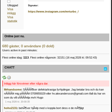
Utloggad
Signatur:
Visa
https://www.instagram.com/mrturbo_/
inlägg
Visa
statistik
Online just nu.
680 gäster, 0 användare (0 dold)
Users active in past minutes:
Flest online idag:
1113
. Flest online någonsin: 32151 (16 maj 2026 kl. 09:52:43)
CHATT
Inlägg här försvinner efter några dar.
Mrhandsome
:
SÃÂÃÂ¶ker defekta/trasiga fyrhjulingar. Jag betalar bra och du kan
nÃÂÃÂ¥ mig pÃÂÃÂ¥ 0709955029 eller hv.alexandersson@gmail.com ifall du har en
som du vill sÃÂÃÂ¤lja mvh Hugo
1 maj 2026 kl. 20:00:35
hoho2131
:
behÃ¶ver hjÃ¤lp med o koppla bort dess e de mÃ¶jligt