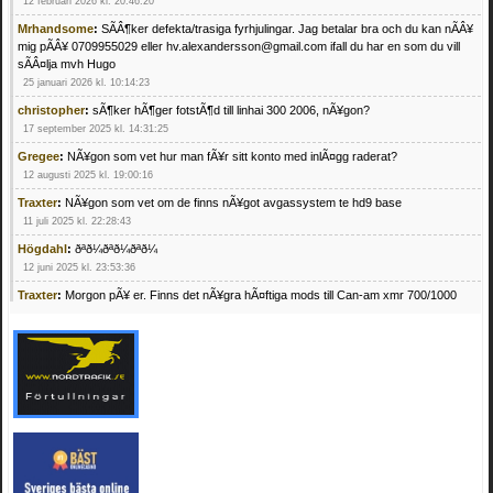
12 februari 2026 kl. 20:46:20
Mrhandsome
:
SÃÂ¶ker defekta/trasiga fyrhjulingar. Jag betalar bra och du kan nÃÂ¥
mig pÃÂ¥ 0709955029 eller hv.alexandersson@gmail.com ifall du har en som du vill
sÃÂ¤lja mvh Hugo
25 januari 2026 kl. 10:14:23
christopher
:
sÃ¶ker hÃ¶ger fotstÃ¶d till linhai 300 2006, nÃ¥gon?
17 september 2025 kl. 14:31:25
Gregee
:
NÃ¥gon som vet hur man fÃ¥r sitt konto med inlÃ¤gg raderat?
12 augusti 2025 kl. 19:00:16
Traxter
:
NÃ¥gon som vet om de finns nÃ¥got avgassystem te hd9 base
11 juli 2025 kl. 22:28:43
Högdahl
:
ðªð¼ðªð¼ðªð¼
12 juni 2025 kl. 23:53:36
Traxter
:
Morgon pÃ¥ er. Finns det nÃ¥gra hÃ¤ftiga mods till Can-am xmr 700/1000
24 februari 2025 kl. 10:23:25
Mrhandsome
:
SÃ¶ker defekta/trasiga fyrhjulingar. Jag betalar bra och du kan nÃ¥ mig
pÃ¥ 0709955029 eller hv.alexandersson@gmail.com ifall du har en som du vill sÃ¤lja
mvh Hugo
21 februari 2025 kl. 09:25:52
Oscar5
:
NÃ¥gon som vet vad man kan begÃ¤ra fÃ¶r en Honda TRX 350 FE 2005
med snÃ¶blad som fungerar utmÃ¤rkt .Har Ã¤rft den
4 februari 2025 kl. 19:20:50
Oscar5
:
44