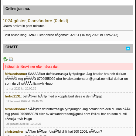
Online just nu.
1024 gäster, 0 användare (0 dold)
Users active in past minutes:
Flest online idag:
1280
. Flest online någonsin: 32151 (16 maj 2026 kl. 09:52:43)
CHATT
Inlägg här försvinner efter några dar.
Mrhandsome
:
SÃÂÃÂ¶ker defekta/trasiga fyrhjulingar. Jag betalar bra och du kan
nÃÂÃÂ¥ mig pÃÂÃÂ¥ 0709955029 eller hv.alexandersson@gmail.com ifall du har en
som du vill sÃÂÃÂ¤lja mvh Hugo
1 maj 2026 kl. 20:00:35
hoho2131
:
behÃ¶ver hjÃ¤lp med o koppla bort dess e de mÃ¶jligt
12 februari 2026 kl. 20:46:20
Mrhandsome
:
SÃÂ¶ker defekta/trasiga fyrhjulingar. Jag betalar bra och du kan nÃÂ¥
mig pÃÂ¥ 0709955029 eller hv.alexandersson@gmail.com ifall du har en som du vill
sÃÂ¤lja mvh Hugo
25 januari 2026 kl. 10:14:23
christopher
:
sÃ¶ker hÃ¶ger fotstÃ¶d till linhai 300 2006, nÃ¥gon?