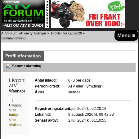
ATVForum, allt om fyrhjulingar
»
Profilen för Livgan20
»
Menu ≡
Sammanfattning
Profilinformation
Sammanfattning
Livgan20 
Antal inlägg:
0 (0 per dag)
ATV 
Personlig text:
ATV eller Fyrhjuling?
Wannabe
Ålder:
saknas
Utloggad
Registreringsdatum:
1 juli 2024 kl. 02:20:18
Visa
Lokal tid:
9 augusti 2026 kl. 09:42:33
inlägg
Visa
Senast aktiv:
2 juli 2024 kl. 01:10:55
statistik