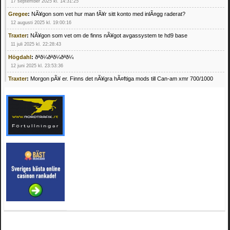
17 september 2025 kl. 14:31:25
Gregee
:
NÃ¥gon som vet hur man fÃ¥r sitt konto med inlÃ¤gg raderat?
12 augusti 2025 kl. 19:00:16
Traxter
:
NÃ¥gon som vet om de finns nÃ¥got avgassystem te hd9 base
11 juli 2025 kl. 22:28:43
Högdahl
:
ðªð¼ðªð¼ðªð¼
12 juni 2025 kl. 23:53:36
Traxter
:
Morgon pÃ¥ er. Finns det nÃ¥gra hÃ¤ftiga mods till Can-am xmr 700/1000
24 februari 2025 kl. 10:23:25
Mrhandsome
:
SÃ¶ker defekta/trasiga fyrhjulingar. Jag betalar bra och du kan nÃ¥ mig
pÃ¥ 0709955029 eller hv.alexandersson@gmail.com ifall du har en som du vill sÃ¤lja
mvh Hugo
21 februari 2025 kl. 09:25:52
Oscar5
:
NÃ¥gon som vet vad man kan begÃ¤ra fÃ¶r en Honda TRX 350 FE 2005
med snÃ¶blad som fungerar utmÃ¤rkt .Har Ã¤rft den
4 februari 2025 kl. 19:20:50
Oscar5
:
44
4 februari 2025 kl. 19:15:36
Greger59
:
NÃ¤gon som vet har en Cetek 500 EFI
15 januari 2025 kl. 23:49:44
Mrhandsome
:
SÃÂ¶ker defekta/trasiga fyrhjulingar. Jag betalar bra och du kan nÃÂ¥
mig pÃÂ¥ 0709955029 eller hv.alexandersson@gmail.com ifall du har en som du vill
sÃÂ¤lja mvh Hugo