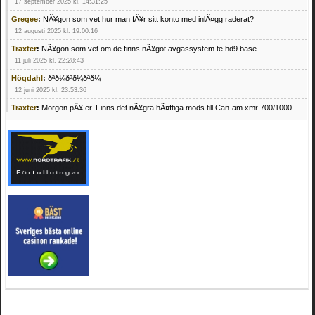
17 september 2025 kl. 14:31:25
Gregee
:
NÃ¥gon som vet hur man fÃ¥r sitt konto med inlÃ¤gg raderat?
12 augusti 2025 kl. 19:00:16
Traxter
:
NÃ¥gon som vet om de finns nÃ¥got avgassystem te hd9 base
11 juli 2025 kl. 22:28:43
Högdahl
:
ðªð¼ðªð¼ðªð¼
12 juni 2025 kl. 23:53:36
Traxter
:
Morgon pÃ¥ er. Finns det nÃ¥gra hÃ¤ftiga mods till Can-am xmr 700/1000
24 februari 2025 kl. 10:23:25
Mrhandsome
:
SÃ¶ker defekta/trasiga fyrhjulingar. Jag betalar bra och du kan nÃ¥ mig
pÃ¥ 0709955029 eller hv.alexandersson@gmail.com ifall du har en som du vill sÃ¤lja
mvh Hugo
21 februari 2025 kl. 09:25:52
Oscar5
:
NÃ¥gon som vet vad man kan begÃ¤ra fÃ¶r en Honda TRX 350 FE 2005
med snÃ¶blad som fungerar utmÃ¤rkt .Har Ã¤rft den
4 februari 2025 kl. 19:20:50
Oscar5
:
44
4 februari 2025 kl. 19:15:36
Greger59
:
NÃ¤gon som vet har en Cetek 500 EFI
15 januari 2025 kl. 23:49:44
Mrhandsome
:
SÃÂ¶ker defekta/trasiga fyrhjulingar. Jag betalar bra och du kan nÃÂ¥
mig pÃÂ¥ 0709955029 eller hv.alexandersson@gmail.com ifall du har en som du vill
sÃÂ¤lja mvh Hugo