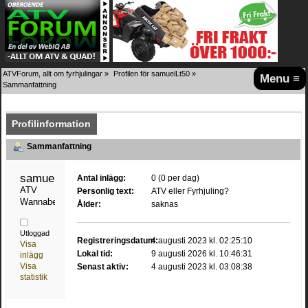
ATVForum, allt om fyrhjulingar
»
Profilen för samuelLt50
»
Menu ≡
Sammanfattning
Profilinformation
Sammanfattning
samuelLt50 
Antal inlägg:
0 (0 per dag)
ATV 
Personlig text:
ATV eller Fyrhjuling?
Wannabe
Ålder:
saknas
Utloggad
Registreringsdatum:
4 augusti 2023 kl. 02:25:10
Visa
Lokal tid:
9 augusti 2026 kl. 10:46:31
inlägg
Visa
Senast aktiv:
4 augusti 2023 kl. 03:08:38
statistik