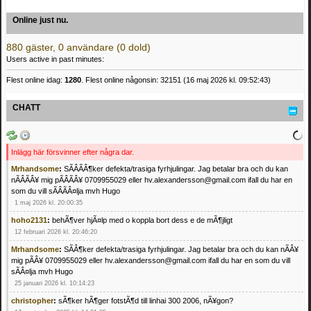
Online just nu.
880 gäster, 0 användare (0 dold)
Users active in past minutes:
Flest online idag:
1280
. Flest online någonsin: 32151 (16 maj 2026 kl. 09:52:43)
CHATT
Inlägg här försvinner efter några dar.
Mrhandsome
:
SÃÂÃÂ¶ker defekta/trasiga fyrhjulingar. Jag betalar bra och du kan
nÃÂÃÂ¥ mig pÃÂÃÂ¥ 0709955029 eller hv.alexandersson@gmail.com ifall du har en
som du vill sÃÂÃÂ¤lja mvh Hugo
1 maj 2026 kl. 20:00:35
hoho2131
:
behÃ¶ver hjÃ¤lp med o koppla bort dess e de mÃ¶jligt
12 februari 2026 kl. 20:46:20
Mrhandsome
:
SÃÂ¶ker defekta/trasiga fyrhjulingar. Jag betalar bra och du kan nÃÂ¥
mig pÃÂ¥ 0709955029 eller hv.alexandersson@gmail.com ifall du har en som du vill
sÃÂ¤lja mvh Hugo
25 januari 2026 kl. 10:14:23
christopher
:
sÃ¶ker hÃ¶ger fotstÃ¶d till linhai 300 2006, nÃ¥gon?