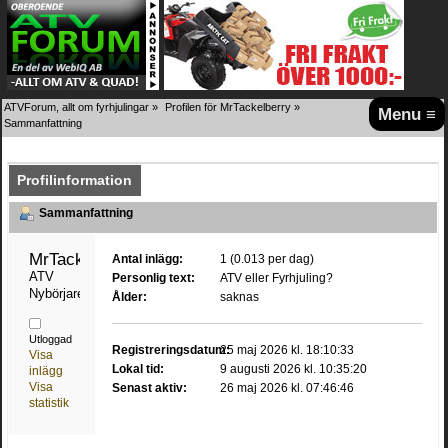
ATVForum, allt om fyrhjulingar
»
Profilen för MrTackelberry
»
Menu ≡
Sammanfattning
Profilinformation
Sammanfattning
MrTackelberry 
Antal inlägg:
1 (0.013 per dag)
ATV 
Personlig text:
ATV eller Fyrhjuling?
Nybörjare
Ålder:
saknas
Utloggad
Registreringsdatum:
25 maj 2026 kl. 18:10:33
Visa
Lokal tid:
9 augusti 2026 kl. 10:35:20
inlägg
Visa
Senast aktiv:
26 maj 2026 kl. 07:46:46
statistik