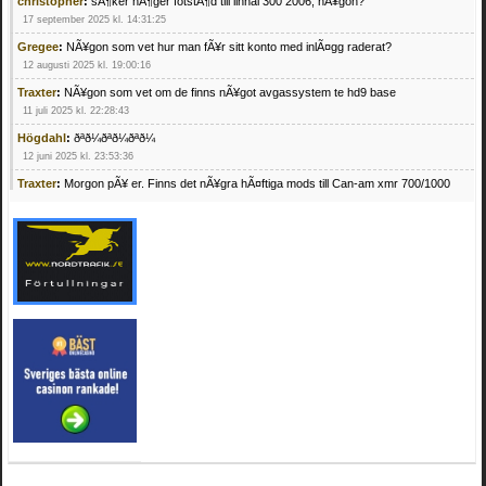
christopher
:
sÃ¶ker hÃ¶ger fotstÃ¶d till linhai 300 2006, nÃ¥gon?
17 september 2025 kl. 14:31:25
Gregee
:
NÃ¥gon som vet hur man fÃ¥r sitt konto med inlÃ¤gg raderat?
12 augusti 2025 kl. 19:00:16
Traxter
:
NÃ¥gon som vet om de finns nÃ¥got avgassystem te hd9 base
11 juli 2025 kl. 22:28:43
Högdahl
:
ðªð¼ðªð¼ðªð¼
12 juni 2025 kl. 23:53:36
Traxter
:
Morgon pÃ¥ er. Finns det nÃ¥gra hÃ¤ftiga mods till Can-am xmr 700/1000
24 februari 2025 kl. 10:23:25
Mrhandsome
:
SÃ¶ker defekta/trasiga fyrhjulingar. Jag betalar bra och du kan nÃ¥ mig
pÃ¥ 0709955029 eller hv.alexandersson@gmail.com ifall du har en som du vill sÃ¤lja
mvh Hugo
21 februari 2025 kl. 09:25:52
Oscar5
:
NÃ¥gon som vet vad man kan begÃ¤ra fÃ¶r en Honda TRX 350 FE 2005
med snÃ¶blad som fungerar utmÃ¤rkt .Har Ã¤rft den
4 februari 2025 kl. 19:20:50
Oscar5
:
44
4 februari 2025 kl. 19:15:36
Greger59
:
NÃ¤gon som vet har en Cetek 500 EFI
15 januari 2025 kl. 23:49:44
Mrhandsome
:
SÃÂ¶ker defekta/trasiga fyrhjulingar. Jag betalar bra och du kan nÃÂ¥
mig pÃÂ¥ 0709955029 eller hv.alexandersson@gmail.com ifall du har en som du vill