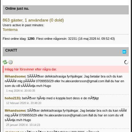
Online just nu.
863 gäster, 1 användare (0 dold)
Users active in past minutes:
Tomterna
Flest online idag:
1280
. Flest online någonsin: 32151 (16 maj 2026 kl. 09:52:43)
CHATT
Inlägg här försvinner efter några dar.
Mrhandsome
:
SÃÂÃÂ¶ker defekta/trasiga fyrhjulingar. Jag betalar bra och du kan
nÃÂÃÂ¥ mig pÃÂÃÂ¥ 0709955029 eller hv.alexandersson@gmail.com ifall du har en
som du vill sÃÂÃÂ¤lja mvh Hugo
1 maj 2026 kl. 20:00:35
hoho2131
:
behÃ¶ver hjÃ¤lp med o koppla bort dess e de mÃ¶jligt
12 februari 2026 kl. 20:46:20
Mrhandsome
:
SÃÂ¶ker defekta/trasiga fyrhjulingar. Jag betalar bra och du kan nÃÂ¥
mig pÃÂ¥ 0709955029 eller hv.alexandersson@gmail.com ifall du har en som du vill
sÃÂ¤lja mvh Hugo
25 januari 2026 kl. 10:14:23