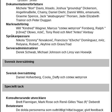
"Tyrsson" Smith
Dokumentationsförfattare
Michele "Illori" Davis, Irisado, Joshua "groundup" Dickerson,
AngellinaBelle, Chainy, Daniel Diehl, Dannii Willis, emanuele,
Graeme Spence, Jack "akabugeyes" Thorsen, Jade Elizabeth
Trainor och Peter Duggan
Marknadsföring
Will "Kindred" Wagner, Marcus "cσσкιє мσηѕтєя" Forsberg, Ralph "
[n3rve]" Otowo, rickC, Tony Reid och Mert "Antes" Alınbay
Språkanpassare
Nikola "Dzonny" Novaković, Francisco "d3vcho" Domínguez, m4z,
Relyana, Robert., Akyhne och GravuTrad
Serveradministratörer
Derek Schwab, Michael Johnson och Liroy van Hoewijk
Svensk översättning
Svensk översättning
Daniel Hofverberg, Coola_Daffy och cσσкιє мσηѕтєя
Speciellt tack
Konsulterarande utvecklare
Brett Flannigan, Mark Rose och René-Gilles "Nao 尚" Deberdt
Betatestare
De dolda personerna som outtröttligt hittat buggar, givit feedback