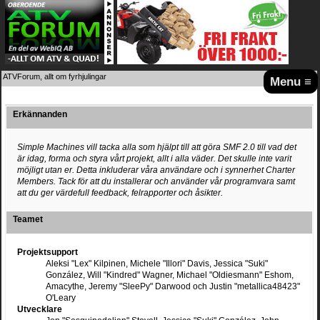
ATVForum, allt om fyrhjulingar
Menu ≡
Erkännanden
Simple Machines vill tacka alla som hjälpt till att göra SMF 2.0 till vad det
är idag, forma och styra vårt projekt, allt i alla väder. Det skulle inte varit
möjligt utan er. Detta inkluderar våra användare och i synnerhet Charter
Members. Tack för att du installerar och använder vår programvara samt
att du ger värdefull feedback, felrapporter och åsikter.
Teamet
Projektsupport
Aleksi "Lex" Kilpinen, Michele "Illori" Davis, Jessica "Suki"
González, Will "Kindred" Wagner, Michael "Oldiesmann" Eshom,
Amacythe, Jeremy "SleePy" Darwood och Justin "metallica48423"
O'Leary
Utvecklare