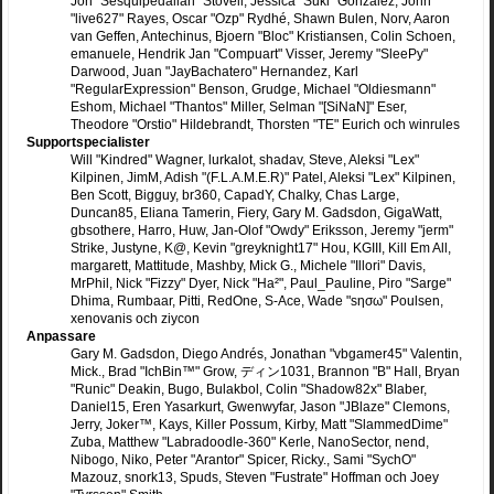
Jon "Sesquipedalian" Stovell, Jessica "Suki" González, John
"live627" Rayes, Oscar "Ozp" Rydhé, Shawn Bulen, Norv, Aaron
van Geffen, Antechinus, Bjoern "Bloc" Kristiansen, Colin Schoen,
emanuele, Hendrik Jan "Compuart" Visser, Jeremy "SleePy"
Darwood, Juan "JayBachatero" Hernandez, Karl
"RegularExpression" Benson, Grudge, Michael "Oldiesmann"
Eshom, Michael "Thantos" Miller, Selman "[SiNaN]" Eser,
Theodore "Orstio" Hildebrandt, Thorsten "TE" Eurich och winrules
Supportspecialister
Will "Kindred" Wagner, lurkalot, shadav, Steve, Aleksi "Lex"
Kilpinen, JimM, Adish "(F.L.A.M.E.R)" Patel, Aleksi "Lex" Kilpinen,
Ben Scott, Bigguy, br360, CapadY, Chalky, Chas Large,
Duncan85, Eliana Tamerin, Fiery, Gary M. Gadsdon, GigaWatt,
gbsothere, Harro, Huw, Jan-Olof "Owdy" Eriksson, Jeremy "jerm"
Strike, Justyne, K@, Kevin "greyknight17" Hou, KGIII, Kill Em All,
margarett, Mattitude, Mashby, Mick G., Michele "Illori" Davis,
MrPhil, Nick "Fizzy" Dyer, Nick "Ha²", Paul_Pauline, Piro "Sarge"
Dhima, Rumbaar, Pitti, RedOne, S-Ace, Wade "sησω" Poulsen,
xenovanis och ziycon
Anpassare
Gary M. Gadsdon, Diego Andrés, Jonathan "vbgamer45" Valentin,
Mick., Brad "IchBin™" Grow, ディン1031, Brannon "B" Hall, Bryan
"Runic" Deakin, Bugo, Bulakbol, Colin "Shadow82x" Blaber,
Daniel15, Eren Yasarkurt, Gwenwyfar, Jason "JBlaze" Clemons,
Jerry, Joker™, Kays, Killer Possum, Kirby, Matt "SlammedDime"
Zuba, Matthew "Labradoodle-360" Kerle, NanoSector, nend,
Nibogo, Niko, Peter "Arantor" Spicer, Ricky., Sami "SychO"
Mazouz, snork13, Spuds, Steven "Fustrate" Hoffman och Joey