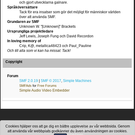
och gjort utvecklarna galnare.
Språköversättare
Tack för era insatser som gör det möjligt för människor världen
över att använda SMF.
Grundaren av SMF
Unknown W. "[Unknown]" Brackets
Ursprungliga projektledare
Jeff Lewis, Joseph Fung och David Recordon
In loving memory of
Crip, K@, metallica48423 och Paul_Pauline
Och till alla som vi kan ha missat: Tack!
Copyright
Forum
SMF 2.0.19
|
SMF © 2017
,
Simple Machines
SMFAds
for
Free Forums
Simple Audio Video Embedder
Cookies hjälper oss att ge dig en bättre upplevelse av vår webbsida. Genom
SimplePortal 2.3.8 © 2008-2026, SimplePortal
SMF 2.0.19
|
SMF © 2017
,
Simple Machines
att använda vår webbplats godkänner du även användningen av cookies.
SMFAds
for
Free Forums