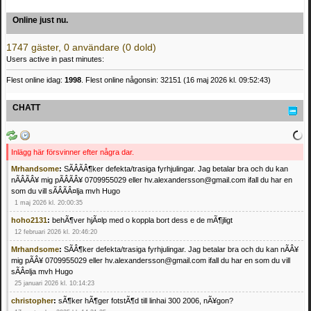
Online just nu.
1747 gäster, 0 användare (0 dold)
Users active in past minutes:
Flest online idag:
1998
. Flest online någonsin: 32151 (16 maj 2026 kl. 09:52:43)
CHATT
Inlägg här försvinner efter några dar.
Mrhandsome
:
SÃÂÃÂ¶ker defekta/trasiga fyrhjulingar. Jag betalar bra och du kan
nÃÂÃÂ¥ mig pÃÂÃÂ¥ 0709955029 eller hv.alexandersson@gmail.com ifall du har en
som du vill sÃÂÃÂ¤lja mvh Hugo
1 maj 2026 kl. 20:00:35
hoho2131
:
behÃ¶ver hjÃ¤lp med o koppla bort dess e de mÃ¶jligt
12 februari 2026 kl. 20:46:20
Mrhandsome
:
SÃÂ¶ker defekta/trasiga fyrhjulingar. Jag betalar bra och du kan nÃÂ¥
mig pÃÂ¥ 0709955029 eller hv.alexandersson@gmail.com ifall du har en som du vill
sÃÂ¤lja mvh Hugo
25 januari 2026 kl. 10:14:23
christopher
:
sÃ¶ker hÃ¶ger fotstÃ¶d till linhai 300 2006, nÃ¥gon?