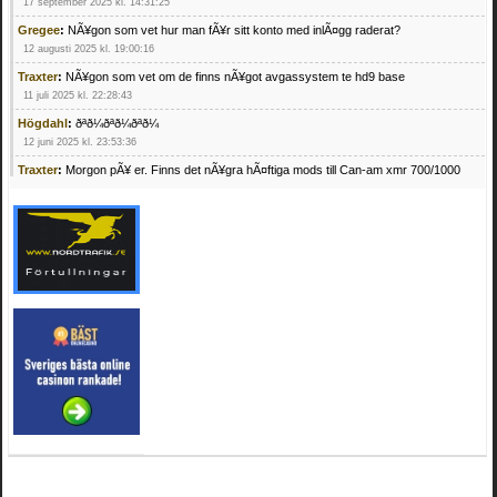
17 september 2025 kl. 14:31:25
Gregee
:
NÃ¥gon som vet hur man fÃ¥r sitt konto med inlÃ¤gg raderat?
12 augusti 2025 kl. 19:00:16
Traxter
:
NÃ¥gon som vet om de finns nÃ¥got avgassystem te hd9 base
11 juli 2025 kl. 22:28:43
Högdahl
:
ðªð¼ðªð¼ðªð¼
12 juni 2025 kl. 23:53:36
Traxter
:
Morgon pÃ¥ er. Finns det nÃ¥gra hÃ¤ftiga mods till Can-am xmr 700/1000
24 februari 2025 kl. 10:23:25
Mrhandsome
:
SÃ¶ker defekta/trasiga fyrhjulingar. Jag betalar bra och du kan nÃ¥ mig
pÃ¥ 0709955029 eller hv.alexandersson@gmail.com ifall du har en som du vill sÃ¤lja
mvh Hugo
21 februari 2025 kl. 09:25:52
Oscar5
:
NÃ¥gon som vet vad man kan begÃ¤ra fÃ¶r en Honda TRX 350 FE 2005
med snÃ¶blad som fungerar utmÃ¤rkt .Har Ã¤rft den
4 februari 2025 kl. 19:20:50
Oscar5
:
44
4 februari 2025 kl. 19:15:36
Greger59
:
NÃ¤gon som vet har en Cetek 500 EFI
15 januari 2025 kl. 23:49:44
Mrhandsome
:
SÃÂ¶ker defekta/trasiga fyrhjulingar. Jag betalar bra och du kan nÃÂ¥
mig pÃÂ¥ 0709955029 eller hv.alexandersson@gmail.com ifall du har en som du vill
sÃÂ¤lja mvh Hugo