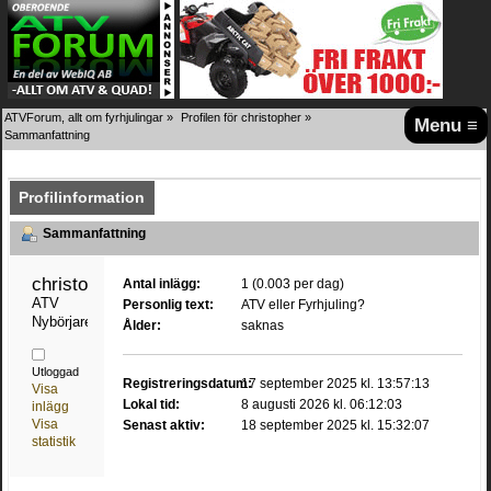
ATVForum, allt om fyrhjulingar
»
Profilen för christopher
»
Menu ≡
Sammanfattning
Profilinformation
Sammanfattning
christopher 
Antal inlägg:
1 (0.003 per dag)
ATV 
Personlig text:
ATV eller Fyrhjuling?
Nybörjare
Ålder:
saknas
Utloggad
Registreringsdatum:
17 september 2025 kl. 13:57:13
Visa
Lokal tid:
8 augusti 2026 kl. 06:12:03
inlägg
Visa
Senast aktiv:
18 september 2025 kl. 15:32:07
statistik