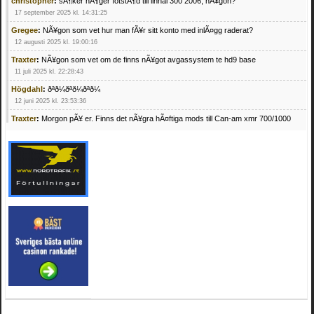
christopher
:
sÃ¶ker hÃ¶ger fotstÃ¶d till linhai 300 2006, nÃ¥gon?
17 september 2025 kl. 14:31:25
Gregee
:
NÃ¥gon som vet hur man fÃ¥r sitt konto med inlÃ¤gg raderat?
12 augusti 2025 kl. 19:00:16
Traxter
:
NÃ¥gon som vet om de finns nÃ¥got avgassystem te hd9 base
11 juli 2025 kl. 22:28:43
Högdahl
:
ðªð¼ðªð¼ðªð¼
12 juni 2025 kl. 23:53:36
Traxter
:
Morgon pÃ¥ er. Finns det nÃ¥gra hÃ¤ftiga mods till Can-am xmr 700/1000
24 februari 2025 kl. 10:23:25
Mrhandsome
:
SÃ¶ker defekta/trasiga fyrhjulingar. Jag betalar bra och du kan nÃ¥ mig
pÃ¥ 0709955029 eller hv.alexandersson@gmail.com ifall du har en som du vill sÃ¤lja
mvh Hugo
21 februari 2025 kl. 09:25:52
Oscar5
:
NÃ¥gon som vet vad man kan begÃ¤ra fÃ¶r en Honda TRX 350 FE 2005
med snÃ¶blad som fungerar utmÃ¤rkt .Har Ã¤rft den
4 februari 2025 kl. 19:20:50
Oscar5
:
44
4 februari 2025 kl. 19:15:36
Greger59
:
NÃ¤gon som vet har en Cetek 500 EFI
15 januari 2025 kl. 23:49:44
Mrhandsome
:
SÃÂ¶ker defekta/trasiga fyrhjulingar. Jag betalar bra och du kan nÃÂ¥
mig pÃÂ¥ 0709955029 eller hv.alexandersson@gmail.com ifall du har en som du vill