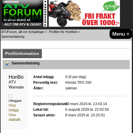
ATVForum, allt om fyrhjulingar
»
Profilen för HonBob
»
Menu ≡
Sammanfattning
Profilinformation
Sammanfattning
HonBob 
Antal inlägg:
0 (0 per dag)
ATV 
Personlig text:
Honda TRX 250
Wannabe
Ålder:
saknas
Utloggad
Registreringsdatum:
28 mars 2024 kl. 13:43:14
Visa
Lokal tid:
6 augusti 2026 kl. 22:02:50
inlägg
Visa
Senast aktiv:
8 mars 2025 kl. 15:25:01
statistik