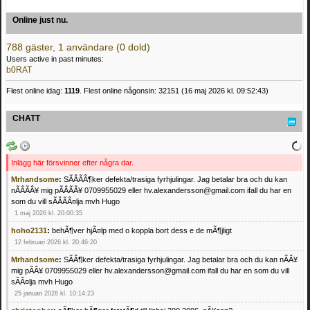
Online just nu.
788 gäster, 1 användare (0 dold)
Users active in past minutes:
b0RAT
Flest online idag:
1119
. Flest online någonsin: 32151 (16 maj 2026 kl. 09:52:43)
CHATT
Inlägg här försvinner efter några dar.
Mrhandsome
:
SÃÂÃÂ¶ker defekta/trasiga fyrhjulingar. Jag betalar bra och du kan
nÃÂÃÂ¥ mig pÃÂÃÂ¥ 0709955029 eller hv.alexandersson@gmail.com ifall du har en
som du vill sÃÂÃÂ¤lja mvh Hugo
1 maj 2026 kl. 20:00:35
hoho2131
:
behÃ¶ver hjÃ¤lp med o koppla bort dess e de mÃ¶jligt
12 februari 2026 kl. 20:46:20
Mrhandsome
:
SÃÂ¶ker defekta/trasiga fyrhjulingar. Jag betalar bra och du kan nÃÂ¥
mig pÃÂ¥ 0709955029 eller hv.alexandersson@gmail.com ifall du har en som du vill
sÃÂ¤lja mvh Hugo
25 januari 2026 kl. 10:14:23