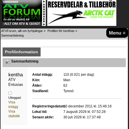
ATVForum, allt om fyrhjulingar
»
Profilen för kenthas
»
Menu ≡
Sammanfattning
Profilinformation
Sammanfattning
kenthas 
Antal inlägg:
110 (0.021 per dag)
ATV 
Kön:
Man
Entusiast
Ålder:
62
Stad/land:
Tyresö
Utloggad
Visa
Registreringsdatum:
10 december 2011 kl. 15:46:16
inlägg
Visa
Lokal tid:
7 augusti 2026 kl. 07:52:28
statistik
Senast aktiv:
30 juli 2026 kl. 17:37:48