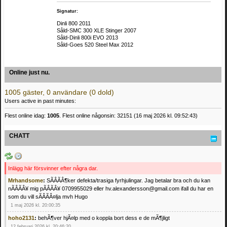
Signatur:
Dinli 800 2011
Såld-SMC 300 XLE Stinger 2007
Såld-Dinli 800i EVO 2013
Såld-Goes 520 Steel Max 2012
Online just nu.
1005 gäster, 0 användare (0 dold)
Users active in past minutes:
Flest online idag:
1005
. Flest online någonsin: 32151 (16 maj 2026 kl. 09:52:43)
CHATT
Inlägg här försvinner efter några dar.
Mrhandsome
:
SÃÂÃÂ¶ker defekta/trasiga fyrhjulingar. Jag betalar bra och du kan
nÃÂÃÂ¥ mig pÃÂÃÂ¥ 0709955029 eller hv.alexandersson@gmail.com ifall du har en
som du vill sÃÂÃÂ¤lja mvh Hugo
1 maj 2026 kl. 20:00:35
hoho2131
:
behÃ¶ver hjÃ¤lp med o koppla bort dess e de mÃ¶jligt
12 februari 2026 kl. 20:46:20