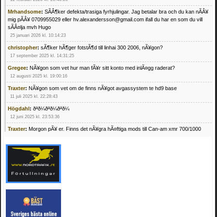
Mrhandsome
:
SÃÂ¶ker defekta/trasiga fyrhjulingar. Jag betalar bra och du kan nÃÂ¥
mig pÃÂ¥ 0709955029 eller hv.alexandersson@gmail.com ifall du har en som du vill
sÃÂ¤lja mvh Hugo
25 januari 2026 kl. 10:14:23
christopher
:
sÃ¶ker hÃ¶ger fotstÃ¶d till linhai 300 2006, nÃ¥gon?
17 september 2025 kl. 14:31:25
Gregee
:
NÃ¥gon som vet hur man fÃ¥r sitt konto med inlÃ¤gg raderat?
12 augusti 2025 kl. 19:00:16
Traxter
:
NÃ¥gon som vet om de finns nÃ¥got avgassystem te hd9 base
11 juli 2025 kl. 22:28:43
Högdahl
:
ðªð¼ðªð¼ðªð¼
12 juni 2025 kl. 23:53:36
Traxter
:
Morgon pÃ¥ er. Finns det nÃ¥gra hÃ¤ftiga mods till Can-am xmr 700/1000
24 februari 2025 kl. 10:23:25
Mrhandsome
:
SÃ¶ker defekta/trasiga fyrhjulingar. Jag betalar bra och du kan nÃ¥ mig
pÃ¥ 0709955029 eller hv.alexandersson@gmail.com ifall du har en som du vill sÃ¤lja
mvh Hugo
21 februari 2025 kl. 09:25:52
Oscar5
:
NÃ¥gon som vet vad man kan begÃ¤ra fÃ¶r en Honda TRX 350 FE 2005
med snÃ¶blad som fungerar utmÃ¤rkt .Har Ã¤rft den
4 februari 2025 kl. 19:20:50
Oscar5
:
44