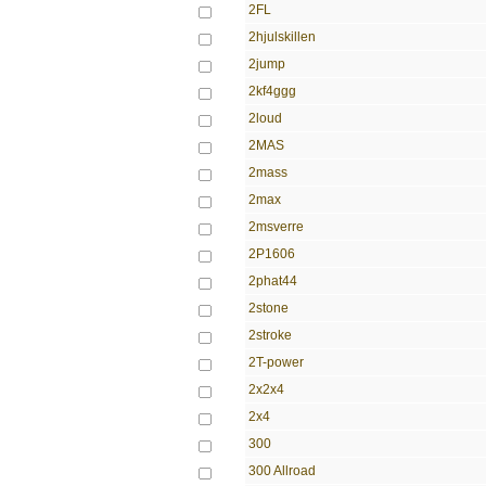
2FL
2hjulskillen
2jump
2kf4ggg
2loud
2MAS
2mass
2max
2msverre
2P1606
2phat44
2stone
2stroke
2T-power
2x2x4
2x4
300
300 Allroad