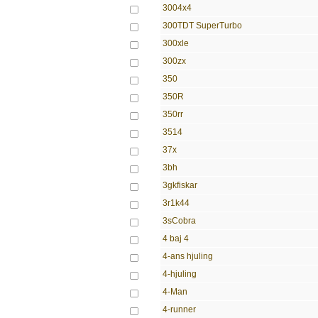
3004x4
300TDT SuperTurbo
300xle
300zx
350
350R
350rr
3514
37x
3bh
3gkfiskar
3r1k44
3sCobra
4 baj 4
4-ans hjuling
4-hjuling
4-Man
4-runner