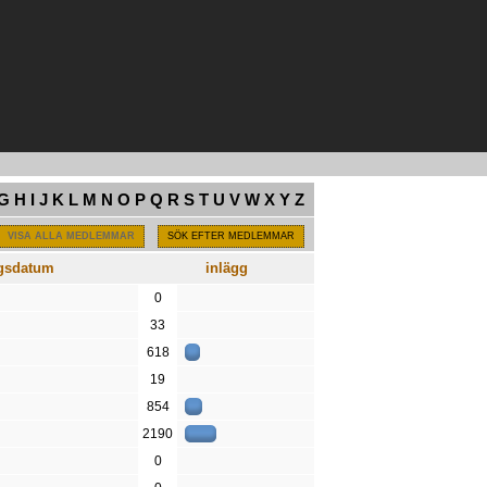
G
H
I
J
K
L
M
N
O
P
Q
R
S
T
U
V
W
X
Y
Z
VISA ALLA MEDLEMMAR
SÖK EFTER MEDLEMMAR
ngsdatum
inlägg
0
33
618
19
854
2190
0