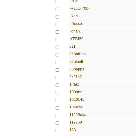
-PLM-
-Raptor700-
-ReM-
.:Desse:.
.johan.
.YFZ450.
011
018niklas
02aleott
08pappa
0x2142
1 rakt
1000cc
1010145
10Messi
1120Sulan
112760
123