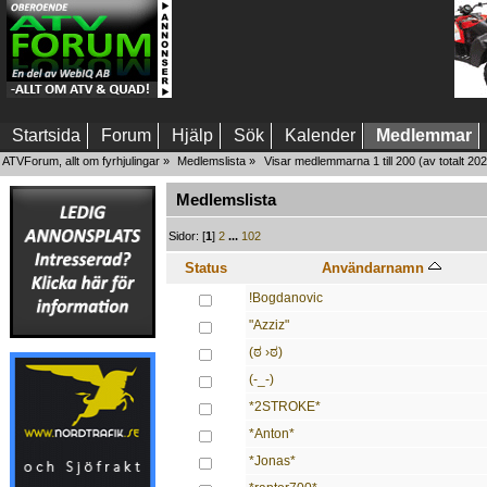
Startsida
Forum
Hjälp
Sök
Kalender
Medlemmar
ATVForum, allt om fyrhjulingar
»
Medlemslista
»
Visar medlemmarna 1 till 200
(av totalt 2
Medlemslista
Sidor: [
1
]
2
...
102
Status
Användarnamn
!Bogdanovic
"Azziz"
(ಠ ›ಠ)
(-_-)
*2STROKE*
*Anton*
*Jonas*