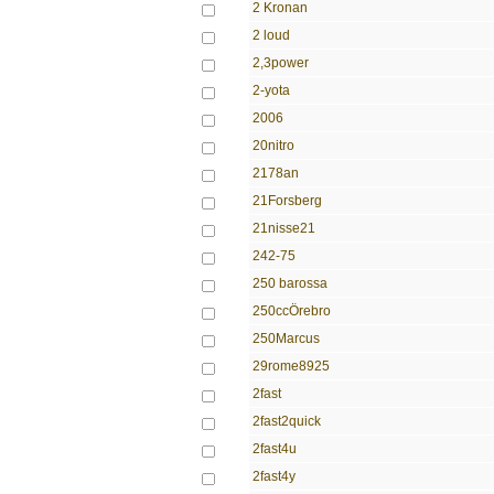
2 Kronan
2 loud
2,3power
2-yota
2006
20nitro
2178an
21Forsberg
21nisse21
242-75
250 barossa
250ccÖrebro
250Marcus
29rome8925
2fast
2fast2quick
2fast4u
2fast4y