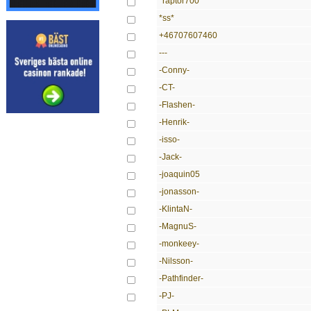
*raptor700*
*ss*
+46707607460
---
-Conny-
-CT-
-Flashen-
-Henrik-
-isso-
-Jack-
-joaquin05
-jonasson-
-KlintaN-
-MagnuS-
-monkeey-
-Nilsson-
-Pathfinder-
-PJ-