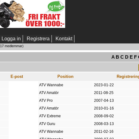
Logga in
Registrera
Kontakt
0217 medlemmar)
A
B
C
D
E
F
E-post
Position
Registreri
ATV Wannabe
2023-01-22
ATV Amatör
2011-08-25
ATV Pro
2007-04-13
ATV Amatör
2010-01-16
ATV Extreme
2008-09-02
ATV Guru
2008-03-13
ATV Wannabe
2011-02-16