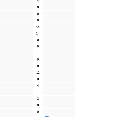
4
0
0
0
44
14
0
0
1
0
8
11
0
4
1
3
0
0